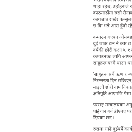
थाहा रहेछ, उहाँहरूले र
काठमाडौंमा रुसी सेन
कागजात राखेर कन्सुलर व
छ कि भन्ने आस हुँदो रह
कमाउन गएका ओमबहादुरक
दुई छाक टार्न नै कष्ट 
वर्षकी छोरी कक्षा ७, १
कमाउनका लागि आफन्त
साहूहरू घरमै धाउन था
‘साहुहरू सधैं ऋण र ब्
निरन्तरता दिन सकिएन,
माइली छोरी नाम निकाल
क्षतिपूर्ति आएपछि पैसा त
परराष्ट्र मन्त्रालयका
पहिचान गर्न डीएनए पर
दिएका छन् ।
रुसमा साढे दुईवर्षे क