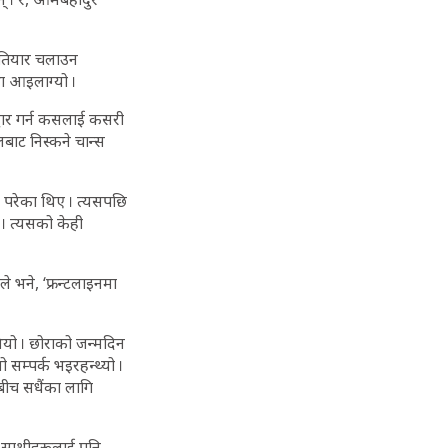
हतियार चलाउन
था आइलाग्यो ।
्धार गर्न कसलाई कसरी
लबाट निस्कने चान्स
 परेका थिए । त्यसपछि
। त्यसको केही
ले भने, ‘फ्रन्टलाइनमा
ियो । छोराको जन्मदिन
सम्पर्क भइरहन्थ्यो ।
बीच सधैंका लागि
ा साथीहरूलाई पनि