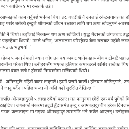
०८० कात्तिक ४ मा रुसतर्फ उडे ।
सरसफाइको काम गर्नुपर्छ भनेका थिए । तर, गएदेखि नै उनलाई रकेटलगायतका 
ाइ पर्खेर बसेकी इन्दुले श्रीमान्को जीवन रक्षाका लागि थप ऋण खोज्नुपर्ने अवस्
ाँकी नै थियो । उहाँलाई निकाल्न थप ऋण खोजियो । युद्ध मैदानको जंगलबाट उद
ो नै पाइरहेका थिएनौं,’ उनले भनिन्, ‘अलमलमा परिरहेका बेला रुसबाट उहाँले जंग
नपठाऊ भन्नुभयो ।’
ेका ५ जना नेपाली ज्यान जोगाउन क्याम्पबाट भागेकाहरू बीच बाटोबाटै पक्राउ
ानीमा परेका थिए । उनीहरूसँग भएका हतियार कमान्डरले खोसेर राखेका थिए 
लमा बंकर खन्ने र ड्रोनको निगरानीमा राखिएको थियो ।
ं । जमिनमुनि गहिरो बंकर खन्नुपर्छ । हामी यसमै बस्छौं । ड्रोनबाट जोगिनुपर्छ,’ उन
ने जानु पर्दैन । पहिलाभन्दा यो अलि बढी सुरक्षित देखिन्छ ।’
िनापछि ओमबहादुरले ५ लाख रुपैयाँ पठाए । गत फागुनमा छोरो एक वर्ष पुगेको थ
ाइदिए । जंगलको बंकरमा ड्युटी हुँदासमेत इन्दु र ओमबहादुरबीच हरेक दिनजसो 
स्रो पटक ‘फ्रन्टलाइन’ मा गएका ओमबहादुर त्यसपछि भने फर्केर आएनन् । उनीहरू
े पैसा पनि भएन, आमाजूहरूले हालिदिनुभयो । हाम्रो आर्थिक अवस्थाबारे उहाँक