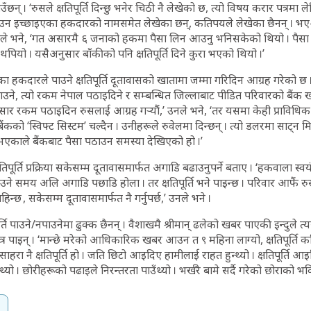
ताउँछन् । ‘रुसले क्षतिपूर्ति दिन्छु भनेर चिठी नै लेखेको छ, त्यो विषय करार पत्र
ति पाउन इच्छाइएका हकदारको नामसमेत लेखेका छन्, कतिपयले लेखेका छैनन् ।
 उनले भने, ‘गत असारमै ६ जनाको हकमा पैसा लिन आउनु भनिसकेको थियो । पैस
थपियो । यसैअनुसार बाँकीको पनि क्षतिपूर्ति दिने कुरा भएको थियो ।’
 हकदारले पाउने क्षतिपूर्ति दूतावासको खातामा जम्मा गरिदिन आग्रह गरेको छ । ‘
उने, त्यो रकम नेपाल पठाइदिने र सम्बन्धित जिल्लाबाट पीडित परिवारको बैंक खात
सार रकम पठाइदिन रुसलाई आग्रह गर्‍यौं,’ उनले भने, ‘तर यसमा केही प्राविधिक
कको ‘स्विफ्ट सिस्टम’ चल्दैन । उनीहरूले रुवेलमा दिन्छन् । त्यो डलरमा साट्न म
्दी भएकाले बैंकबाट पैसा पठाउन समस्या देखिएको हो ।’
्षतिपूर्ति प्रक्रिया सकेसम्म दूतावासमार्फत अगाडि बढाउनुपर्ने बताए । ‘हकवाला स्
ति पाउने समय अलि अगाडि पछाडि होला । तर क्षतिपूर्ति भने पाइन्छ । परिवार आफैं
न्छ , सकेसम्म दूतावासमार्फत नै गर्नुपर्छ,’ उनले भने ।
पूर्ति पाउने/नपाउनेमा ढुक्क छैनन् । वैशाखमै श्रीमान् ढलेको खबर पाएकी इन्दु
र पाइन् । ‘मान्छे मरेको आधिकारिक खबर आउन त ९ महिना लाग्यो, क्षतिपूर्ति कह
साहरा नै क्षतिपूर्ति हो । जति छिटो आइदिए हामीलाई राहत हुन्थ्यो । क्षतिपूर्ति
थ्यो । छोरीहरूको पढाइले निरन्तरता पाउँथ्यो । भर्खरै बामे सर्दै गरेको छोराको भवि