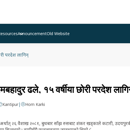
Resources
Announcement
Old Website
छोरी परदेश लागिन्
मबहादुर ढले, १५ वर्षीया छोरी परदेश लागि
|
Kantipur
Hom Karki
 अर्थात् २६ वैशाख २०८१, बुधबार साँझ रुसबाट शंकर खड्काले कटारी, उदयपुर
मा बित्नुभयो । हामीसँगै फ्रन्टलाइनमा जानुभएको थियो ।’