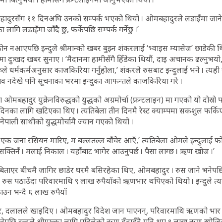
मबहादुरसँग ११ दिनअघि उनको सम्पर्क भएको थियो । ओमबहादुरले लडाइँमा जाने 
ागि लडाइँमा जाँदै छु, फर्केपछि सम्पर्क गर्नेछु ।’
ोन नआएपछि इन्दुले श्रीमान्को खबर बुझ्न शंकरलाई ‘भ्वाइस म्यासेज’ छाडेकी थ
 दुःखद खबर सुनाए । ‘मैदानमा हामीसँगै हिँडेका थियौं, दाइ अचानक ढल्नुभयो,
ूले धर्मकर्मअनुसार काजकिरिया गर्नुहोला,’ शंकरले रुसबाट इन्दुलाई भने । त्यही
शव नदेखे पनि सूचनाका भरमा इन्दुका आफन्तले काजकिरिया गरे ।
 ओमबहादुर युक्रेनविरुद्धको युद्धको अग्रमोर्चा (फ्रन्टलाइन) मा गएको यो दोस्
िनका लागि खटिएका थिए । त्यतिबेला तीन दिनमै रेस्ट क्याम्पमा सकशुल फर्
पाली साथीको युद्धमोर्चामै ज्यान गएको थियो ।
 र एक जना रसियन मारिए, म बल्लतल्ल बाँचेर आएँ,’ त्यतिबेला ओमले इन्दुलाई 
सक्तिनँ । मलाई निकाल । यहाँबाट भागेर आउनुपर्छ । पैसा लाग्छ । ऋण खोज ।’
ष बिताएर बीचमै जागिर छाडेर घरमै बसिरहेका थिए, ओमबहादुर । रुस जाने भनेपछ
रुस पठाउँदा परिवारमाथि ९ लाख रुपैयाँको ऋणभार थपिएको थियो । इन्दुले त्य
उन भन्दै ६ लाख रुपैयाँ
, दलालले खाइदिए । ओमबहादुर विदेश जान पाएनन्, परिवारमाथि ऋणको भार मात
े सुनेपछि इन्दुले श्रीमान्का लागि पहिलेको ऋण हुँदाहुँदै पनि थप ९ लाख ऋण खोज