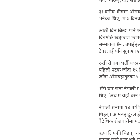
३९ वर्षीय श्रीमान् ओ
भनेका थिए, ‘म ७ दिनका ल
आठौं दिन बित्दा पनि फ
दिनपछि खड्काले फोनमा
सम्भावना छैन, तपाईंहर
देवरलाई पनि सुनाए । 
रुसी सेनामा भर्ती भएका
पहिलो पटक जाँदा १५ द
जाँदा ओमबहादुरका ४ ने
‘सँगै चार जना नेपाली
थिए, ‘अब म यहाँ बस्न 
नेपाली सेनामा १४ वर्
थिइन् । ओमबहादुरलाई 
वैदेशिक रोजगारीमा पठा
ऋण लिएकी थिइन् । तर
कमाइ राम्रो हुन्छ भन्न