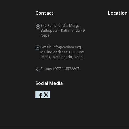
Contact
Location
345 Ramchandra Marg,
Battisputali, Kathmandu - 9,
Nepal
E-mail:
info@ceslam.org
,
Mailing address: GPO Box
25334, Kathmandu, Nepal
Phone:
+977-1-4572807
Social Media