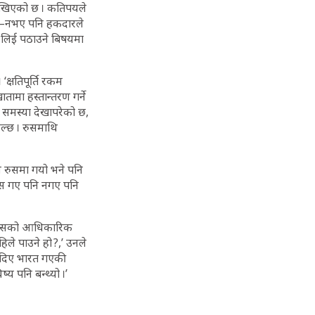
मा लेखिएको छ । कतिपयले
 भए–नभए पनि हकदारले
ा लिई पठाउने बिषयमा
क्षतिपूर्ति रकम
ामा हस्तान्तरण गर्ने
 समस्या देखापरेको छ,
िल्छ । रुसमाथि
वयं रुसमा गयो भने पनि
 रुस गए पनि नगए पनि
ले त्यसको आधिकारिक
िले पाउने हो ?,’ उनले
 आइदिए भारत गएकी
ष्य पनि बन्थ्यो ।’