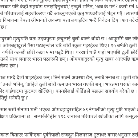
ुसबाट पनि केही सहयोग पठाइदिनुभयो,’ इन्दुले भनिन्, ‘अब के गर्ने ? कसो गर्ने 
ाको परिवारलाई सहजीकरण गर्दै आउनुभएकी कृतु भण्डारीलाई भेट्न गएँ । त्य
िभागमा बेपत्ता श्रीमान्को अवस्था पत्ता लगाइदिन भन्दै निवेदन दिए । शव नदेखेस
ेछ ।’
ो मृत्युपछि यता उदयपुरमा इन्दुलाई चुलो बाल्नै धौधौ छ । आफूसँगै चार छो
छ । ओमबहादुरले पैसा पठाइन्जेल चारै छोरी स्कुल गइरहेका थिए । १५ बर्षकी ठूली 
१ वर्षकी कान्छी छोरी कक्षा ५ मा पढ्दै थिए । घरखर्च धान्नै गाह्रो भएपछि ठूली छो
को साथ लगाएर भारत पठाएकी छन् । ओमबहादुरको मृत्यु खबर आएपछि ऋण र 
लेका छन् ।
याज माग्दै दैलो धाइरहेका छन् । तिर्न सक्ने अवस्था छैन, तनाबै तनाब छ । ठूली 
’ उनले भनिन्, ‘अहिले ठूली छोरी कमाउन भारत गएकी छन् । भारतमा घरको काम
ेर गाईघाटमा फुटबल खेल्छिन् । कान्छीलाई बोर्डिङले पढाउन सहयोग गरेको छ ।
िर्छु भनेकी छु ।’
 अनुसार रुसी सेनामा भर्ती भएका ओमबहादुरसहित ४९ नेपालीको मृत्यु पुष्टि भए
ीक्षण प्रक्रियामा छ । सम्पर्कविहीन ११८ जनाका परिवारले खोजीका लागि कन्सु
ार्यकाल बिताएर फर्किएका पूर्वनेपाली राजदूत मिलनराज तुलाधर करारअनुसार रुस