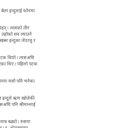
बेला इन्दुलाई फोनमा
िइन् । त्यसको तीन
 उहाँको शव ल्याउने
 खबर इन्दुका जेठाजु र
रो पटक थियो । त्यसअघि
किएका थिए । पहिलो पटक
फोनमा यसो पनि भनेका
ि इन्दुले ऋण खोजेकी
सअघि पनि श्रीमान्लाई
्र बढ्यो । रुसमा
िन् । र, ओमबहादुर