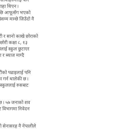
थाहा थिएन ।
सपछि आफूसँग भएको
म्म मान्छे जिउँदो नै
री र सानो काखे छोराको
छोरी कक्षा ८, १३
रीलाई स्कुल छुटाएर
ब्याज माग्दै
छोरीको पढाइलाई पनि
 गर्न थालेकी छ ।
 स्कुललाई रुसबाट
को छ । ५७ जनाको शव
लर विभागमा निवेदन
ी सेनासरह नै नेपालीले