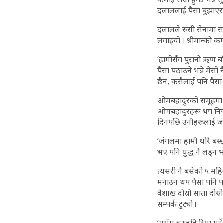
दलाललाई पैसा बुझाएर 
दलालले रुसी सेनामा 
लगाइयो । श्रीमान्को कम
‘हामीसँग पुरानो ऋण ब
पैसा पठाउने भन्ने मेस
छैन, कसैलाई पनि पैसा 
ओमबहादुरको समूहमा रह
ओमबहादुरहरू थप निगर
दिनपछि उनीहरूलाई जंग
‘जंगलमा हामी थोरै बस्छौ
भए पनि युद्ध नै लड्न भ
त्यसरी नै बसेको ५ मह
मनाउन थप पैसा पनि पठ
वैशाख दोस्रो साता दो
सम्पर्क टुट्यो ।
‘मसँग काजकिरिया गर्न