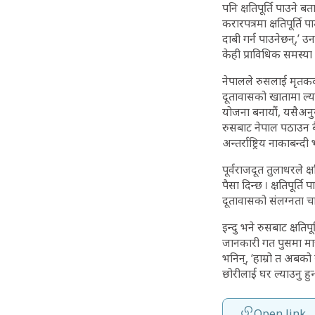
पनि क्षतिपूर्ति पाउने ब
करारपत्रमा क्षतिपूर्
दाबी गर्न पाउनेछन्,’
केही प्राविधिक समस्या 
नेपालले रुसलाई मृतकका
दूतावासको खातामा ल्या
योजना बनायौं, यसैअनु
रुसबाट नेपाल पठाउन बैं
अन्तर्राष्ट्रिय नाकाबन
पूर्वराजदूत तुलाधरले क
पैसा दिन्छ । क्षतिपूर्
दूतावासको संलग्नता चाहि
इन्दु भने रुसबाट क्षति
जानकारी गत पुसमा मात्
भनिन्, ‘हाम्रो त अबको 
छोरीलाई घर ल्याउनु हुन्
Open link