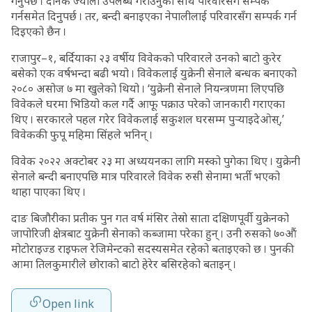
गर्नुपर्छ । दैनिक ज्याला उपलब्ध गराउनुका साथै परिवारसँग सम्पर्क
गर्नसमेत दिनुपर्छ । तर, बन्दी बनाइएका नेपालीलाई परिवारसँग सम्पर्क गर्न
दिइएको छैन ।
राजापुर–१, बर्दियाका २३ वर्षीय विवेकको परिवारले उनको बाटो कुरेर
बसेको एक वर्षभन्दा बढी भयो । विवेकलाई युक्रेनी सेनाले बन्धक बनाएको
२०८० असोज ७ मा खुलेको थियो । ‘युक्रेनी सेनाले नियन्त्रणमा लिएपछि
विवेकले घरमा भिडियो कल गर्दै आफू पक्राउ परेको जानकारी गराएका
थिए । सरकारले पहल गरेर विवेकलाई सकुशल घरसम्म पुर्‍याइदेओस्,’
विवेककी फुपू महिमा सिंहले भनिन् ।
विवेक २०२२ अक्टोबर २३ मा अध्ययनका लागि मस्को पुगेका थिए । युक्रेनी
सेनाले बन्दी बनाएपछि मात्र परिवारले विवेक रुसी सेनामा भर्ती भएको
थाहा पाएका थिए ।
दाङ बिजौरीका प्रतीक पुन गत वर्ष मंसिर तेस्रो साता दक्षिणपूर्वी युक्रेनको
जापोरिजी क्षेत्रबाट युक्रेनी सेनाको कब्जामा परेका हुन् । उनी रुसको ७०औं
मोटोराइज्ड राइफल रेजिमेन्टको सदस्यसमेत रहेको बताइएको छ । पुनकी
आमा तिलकुमारीले छोराको बाटो हेरेर बसिरहेको बताइन् ।
Open link