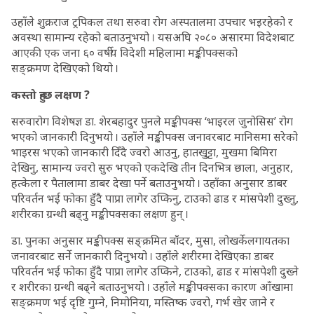
उहाँले शुक्रराज ट्रपिकल तथा सरुवा रोग अस्पतालमा उपचार भइरहेको र
अवस्था सामान्य रहेको बताउनुभयो । यसअघि २०८० असारमा विदेशबाट
आएकी एक जना ६० वर्षीय विदेशी महिलामा मङ्कीपक्सको
सङ्क्रमण देखिएको थियो ।
कस्तो हुन्छ लक्षण ?
सरुवारोग विशेषज्ञ डा. शेरबहादुर पुनले मङ्कीपक्स ‘भाइरल जुनोसिस’ रोग
भएको जानकारी दिनुभयो । उहाँले मङ्कीपक्स जनावरबाट मानिसमा सरेको
भाइरस भएको जानकारी दिँदै ज्वरो आउनु, हातखु्ट्टा, मुखमा बिमिरा
देखिनु, सामान्य ज्वरो सुरु भएको एकदेखि तीन दिनभित्र छाला, अनुहार,
हत्केला र पैतालामा डाबर देखा पर्ने बताउनुभयो । उहाँका अनुसार डाबर
परिवर्तन भई फोका हुँदै पाप्रा लागेर उप्किनु, टाउको ढाड र मांसपेशी दुख्नु,
शरीरका ग्रन्थी बढ्नु मङ्कीपक्सका लक्षण हुन् ।
डा. पुनका अनुसार मङ्कीपक्स सङ्क्रमित बाँदर, मुसा, लोखर्केलगायतका
जनावरबाट सर्ने जानकारी दिनुभयो । उहाँले शरीरमा देखिएका डाबर
परिवर्तन भई फोका हुँदै पाप्रा लागेर उप्किने, टाउको, ढाड र मांसपेशी दुख्ने
र शरीरका ग्रन्थी बढ्ने बताउनुभयो । उहाँले मङ्कीपक्सका कारण आँखामा
सङ्क्रमण भई दृष्टि गुम्ने, निमोनिया, मस्तिष्क ज्वरो, गर्भ खेर जाने र