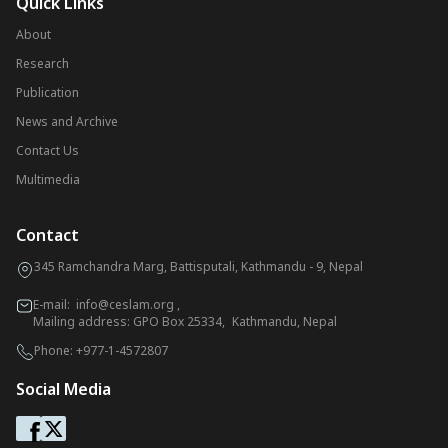
Quick Links
About
Research
Publication
News and Archive
Contact Us
Multimedia
Contact
345 Ramchandra Marg, Battisputali, Kathmandu - 9, Nepal
E-mail:
info@ceslam.org
,
Mailing address: GPO Box 25334, Kathmandu, Nepal
Phone:
+977-1-4572807
Social Media