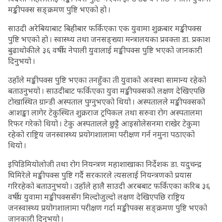
मङ्कीपक्स सङ्क्रमण पुष्टि भएको हो ।
साउदी अरेबियाबाट बिहीबार फर्किएका एक युवामा शुक्रबार मङ्कीपक्स
पुष्टि भएको हो । स्वास्थ्य तथा जनसङ्ख्या मन्त्रालयका प्रवक्ता डा. प्रकाश
बुढाथोकीले ३६ वर्षीय नेपाली युवालाई मङ्कीपक्स पुष्टि भएको जानकारी
दिनुभयो ।
उहाँले मङ्कीपक्स पुष्टि भएका तनहुँका ती युवाको अवस्था सामान्य रहेको
बताउनुभयो । साउदीबाट फर्किएका युवा मङ्कीपक्सको लक्षण देखिएपछि
टोखास्थित ग्रान्डी अस्पताल पुग्नुभएको थियो । अस्पतालले मङ्कीपक्सको
आशङ्का लागेर टेकुस्थित शुक्रराज ट्रपिकल तथा सरुवा रोग अस्पतालमा
रिफर गरेको थियो । टेकु अस्पतालले छुट्टै आइसोलेसनमा राखेर टेकुमा
रहेको राष्ट्रिय जनस्वास्थ्य प्रयोगशालामा परीक्षण गर्न नमुना पठाएको
थियो ।
इपिडिमियोलोजी तथा रोग नियन्त्रण महाशाखाका निर्देशक डा. यदुचन्द्र
घिमिरेले मङ्कीपक्स पुष्टि गर्दै सरकारले त्यसलाई नियन्त्रणको प्रयास
गरिरहेको बताउनुभयो । उहाँले हालै साउदी अरबबाट फर्किएका करिब ३६
वर्षीय युवामा मङ्कीपक्ससँग मिल्दोजुल्दो लक्षण देखिएपछि राष्ट्रिय
जनस्वास्थ्य प्रयोगशालामा परीक्षण गर्दा मङ्कीपक्स सङ्क्रमण पुष्टि भएको
जानकारी दिनुभयो ।