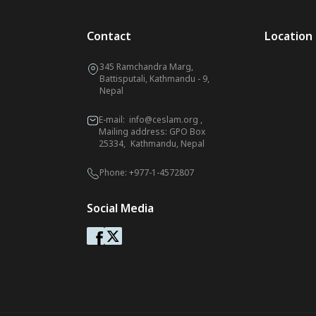
Contact
Location
345 Ramchandra Marg,
Battisputali, Kathmandu - 9,
Nepal
E-mail:
info@ceslam.org
,
Mailing address: GPO Box
25334, Kathmandu, Nepal
Phone:
+977-1-4572807
Social Media