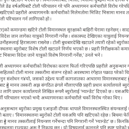
युरोले डेढ वर्षअघिबाटै टोली परिचालन गरे पनि अध्यागमन कर्मचारीले विरोध गरेप
खटिएको प्रहरीले अध्यागमनकै कर्मचारीको मिलेमतोमा भिजिट भिसामा मानव तस्क
 टोली परिचालन गर्न लागिएको हो ।
पेक्टर)को कमान्डमा खटिने टोली विमानस्थल सुरक्षाको बाहिरी घेरामा रहनेछन् । स
देश जान लागेका यात्रुको निगरानी गर्नेछ । शंकास्पद देखिएका यात्रुलाई नियन्त्
नीहरूलाई हिरासतमा राख्नेछ । टोली बुधबारदेखि खटाउने तयारी रहेको ब्युरोका
स्थलमा ब्युरोबाट विशेष टोली खटाउने निर्णय भएको छ । प्रहरी निरीक्षकको कमान्
भिसामा विदेश जाने यात्रुको विशेष निगरानी गर्नेछ,’ उनले भने ।
अध्यागमन कर्मचारीको विरोधका कारण फिर्ता गरिएपछि प्रहरीले अनुसन्धान ग
ितको टोली मानव तस्करीमा संलग्न रहेको अवस्थामा रंगेहात पक्राउ परेको थि
ुन संशोधन ग¥यो, जसको उद्देश्य फर्जी कागजातका आधारमा विमानस्थलबाट हुने
ाट हुने मानव तस्करी अझ संगठित ढंगले मौलाएपछि प्रहरी प्रधान कार्यालयले ब्यु
ा लागि प्रधान कार्यालयले लिखित रूपमै ब्युरोलाई ‘म्यान्डेट’ दिएको छ । यसअघि
र्मी परिचालन भएको भन्दै अध्यागमनका कर्मचारीले चर्को विरोध गरेका थिए ।
रीय अनुसन्धान ब्युरोका प्रमुख एआइजी दीपक थापाले विमानस्थलस्थित संयन्त्रलाई
ताए । ‘विमानस्थलमा ब्युरोको टोली यसअघि पनि खटिएको रहेछ । बिचमा फेरि
ुने मानव तस्करीलाई नियन्त्रण गर्नेभन्दा पनि निगरानी गर्ने ‘म्यान्डेट’ छ । किनकि
ानस्थलमा राज्यका अरू नै निकाय छन् । यो विषयलाई कानुनले पनि स्पष्ट पारेको छ