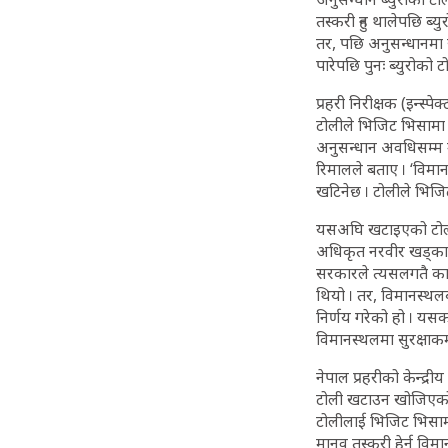
तस्करी हुन थालेपछि ब्
तर, पछि अनुसन्धानमा 
पारेपछि पुनः ब्युरोको
प्रहरी निरीक्षक (इन्स्
टोलीले भिजिट भिसामा वि
अनुसन्धान अवधिसम्म उ
रिमालले बताए । ‘विमान
खटिनेछ । टोलीले भिजिट 
यसअघि खटाइएको टोली 
अधिकृत नरवीर खड्कासह
सरकारले त्यसलगतै कान
थियो । तर, विमानस्थलब
निर्णय गरेको हो । यसक
विमानस्थलमा सुरक्षाक
नेपाल प्रहरीको केन्द्
टोली खटाउन खोजिएको ब
टोलीलाई भिजिट भिसामा ह
मानव तस्करी हेर्न विम