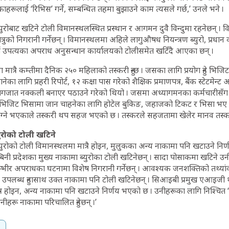
ाहरूलाई ‘रिभिस’ गर्ने, सम्बन्धित तहमा बुझाउने काम त्यसले गर्छ,’ उनले भने ।
ोबाट खटिने टोली विमानस्थलस्थित प्रस्थान र आगमन दुवै विन्दुमा रहनेछन् । व
्रुको निगरानी गर्नेछन् । विमानस्थलमा अहिले लागुऔषध नियन्त्रण ब्युरो, प्रध
डौं उपत्यका अपराध अनुसन्धान कार्यालयको टोलीसमेत खटिँदै आएका छन् ।
 मात्रै कम्तीमा दैनिक २५० महिलाको तस्करी हुन्छ । जसका लागि प्रयोग हुने भिजि
का लागि प्रहरी रिपोर्ट, १२ कक्षा पास गरेको शैक्षिक प्रमाणपत्र, बैंक स्टेटमेन्ट
कागजात नक्कली बनाएर पठाउने गरेको थियो । जसमा अध्यागमनका कर्मचारीसँग
ले भिजिट भिसामा जान चाहनेका लागि होटेल बुकिङ, जहाजको टिकट र भिसा भए 
नलाग्ने भएकाले तस्करी थप सहज भएको छ । तस्करले सहजतामा खेलेर मानव तस्क
युरोको टोली खटिने
रोको टोली विमानस्थलमा मात्रै होइन, मुलुकका अन्य नाकामा पनि खटाउने निर
बिनी प्रदेशका मुख्य नाकामा ब्युरोका टोली खटिनेछन् । सादा पोसाकमा खटिने 
ा गम्भीर अपराधका घटनामा विशेष निगरानी गर्नेछन् । आवश्यक जनशक्तिको तथ
ट उपलब्ध हुनासाथ उक्त नाकामा पनि टोली खटिनेछन् । सिआइबी प्रमुख एआइजी था
र होइन, अन्य नाकामा पनि खटाउने निर्णय भएको छ । उनीहरूका लागि निश्चित ‘म
 उनीहरू नाकामा परिचालित हुनेछन् ।’