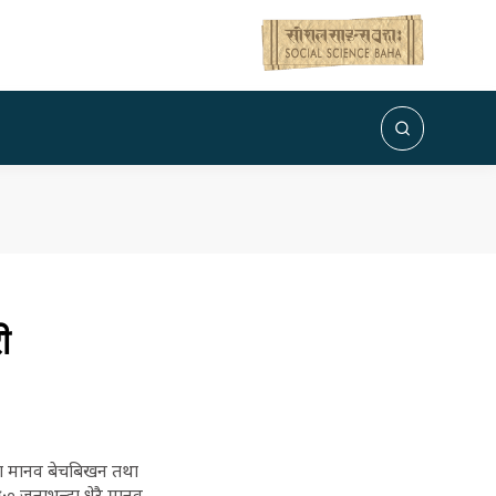
री
थलमा मानव बेचबिखन तथा
५० जनाभन्दा धेरै मानव