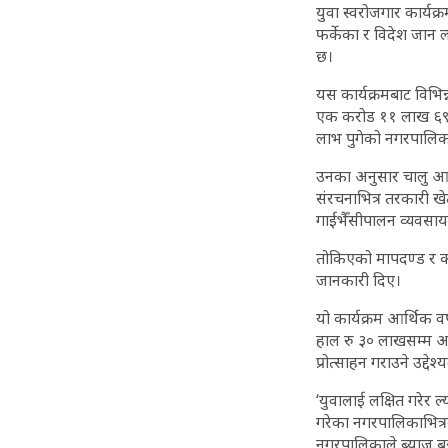
युवा स्वरोजगार कार्यक
फर्केका र विदेश जान ल
छ।
यस कार्यक्रमबाट विभि
एक करोड ११ लाख ६९ ह
लाभ पुगेको नगरपालिका
उनका अनुसार चालु आर
संरचनाभित्र तरकारी खे
गाईभैँसीपालन व्यवसा
तोकिएको मापदण्ड र कार
जानकारी दिए।
यो कार्यक्रम आर्थिक 
हाल रु ३० लाखसम्म अनु
प्रोत्साहन गराउने उद्
‘युवालाई लक्षित गरेर 
गरेका नगरपालिकाभित्रक
नगरपालिकाले ब्याज बु