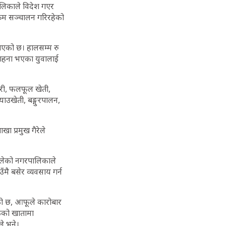
पालिकाले विदेश गएर
क्रम सञ्चालन गरिरहेको
ाएको छ। हालसम्म रु
ाहना भएका युवालाई
ारी, फलफूल खेती,
याउखेती, बङ्गुरपालन,
ा प्रमुख गैरेले
थालेको नगरपालिकाले
मै बसेर व्यवसाय गर्न
एको छ, आफूले कारोबार
ंकको खातामा
ले भने।