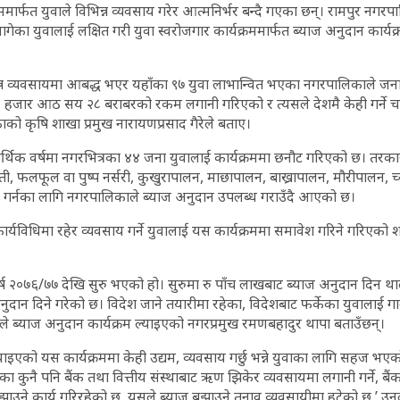
्रममार्फत युवाले विभिन्न व्यवसाय गरेर आत्मनिर्भर बन्दै गएका छन्। रामपुर नगर
ागेका युवालाई लक्षित गरी युवा स्वरोजगार कार्यक्रममार्फत ब्याज अनुदान कार्य
न्न व्यवसायमा आबद्ध भएर यहाँका ९७ युवा लाभान्वित भएका नगरपालिकाले जन
जार आठ सय २८ बराबरको रकम लगानी गरिएको र त्यसले देशमै केही गर्ने च
को कृषि शाखा प्रमुख नारायणप्रसाद गैरेले बताए।
्थिक वर्षमा नगरभित्रका ४४ जना युवालाई कार्यक्रममा छनौट गरिएको छ। तरक
ती, फलफूल वा पुष्प नर्सरी, कुखुरापालन, माछापालन, बाख्रापालन, मौरीपालन, च्
य गर्नका लागि नगरपालिकाले ब्याज अनुदान उपलब्ध गराउँदै आएको छ।
्यविधिमा रहेर व्यवसाय गर्ने युवालाई यस कार्यक्रममा समावेश गरिने गरिएको शाख
वर्ष २०७६/७७ देखि सुरु भएको हो। सुरुमा रु पाँच लाखबाट ब्याज अनुदान दिन 
दान दिने गरेको छ। विदेश जाने तयारीमा रहेका, विदेशबाट फर्केका युवालाई गाउँ
देश्यले ब्याज अनुदान कार्यक्रम ल्याइएको नगरप्रमुख रमणबहादुर थापा बताउँछन्।
ल्याइएको यस कार्यक्रममा केही उद्यम, व्यवसाय गर्छु भन्ने युवाका लागि सहज भ
ा कुनै पनि बैंक तथा वित्तीय संस्थाबाट ऋण झिकेर व्यवसायमा लगानी गर्ने, बै
झाउने कार्य गरिरहेको छ, यसले ब्याज बुझाउने तनाव व्यवसायीमा हटेको छ,’ उन