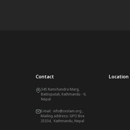
Contact
Location
345 Ramchandra Marg,
Battisputali, Kathmandu - 9,
Nepal
E-mail:
info@ceslam.org
,
Mailing address: GPO Box
25334, Kathmandu, Nepal