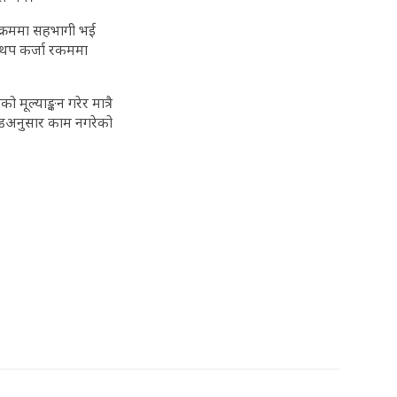
र्यक्रममा सहभागी भई
री थप कर्जा रकममा
ल्याङ्कन गरेर मात्रै
्डअनुसार काम नगरेको