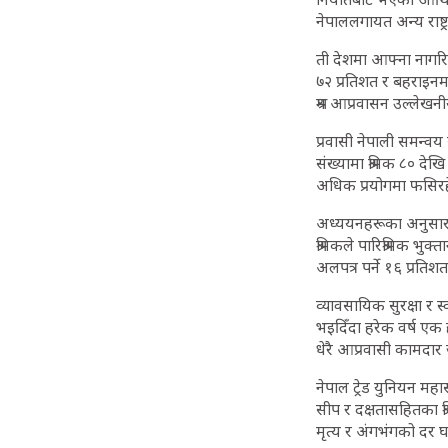
नेपाललगायत अन्य राष्ट्
ती देशमा आफ्ना नागरि
७२ प्रतिशत र बहराइन
श्रम आप्रवासन उल्लेखन
प्रवासी नेपाली समन्वय 
संख्यामा श्रमिक ८० देख
अधिक प्रयोगमा फसिरह
अध्ययनहरूका अनुसार श
श्रमिकले पारिश्रमिक भु
अलपत्र पर्ने १६ प्रतिशत
व्यावसायिक सुरक्षा र स
भइदिँदा हरेक वर्ष एक
धेरै आप्रवासी कामदार 
नेपाल ट्रेड युनियन महा
सीप र दक्षतासहितका श्
मृत्य र अंगभंगको दर 