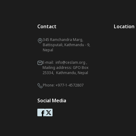
Contact
Location
345 Ramchandra Marg,
Battisputali, Kathmandu - 9,
Nepal
E-mail:
info@ceslam.org
,
Mailing address: GPO Box
25334, Kathmandu, Nepal
Phone:
+977-1-4572807
Social Media