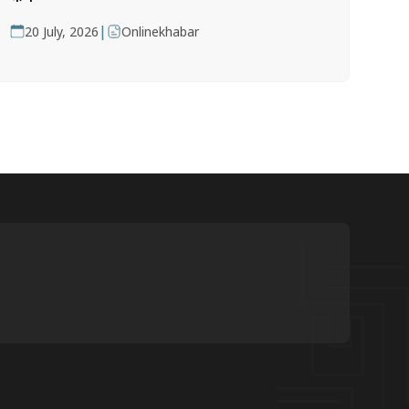
|
20 July, 2026
Onlinekhabar