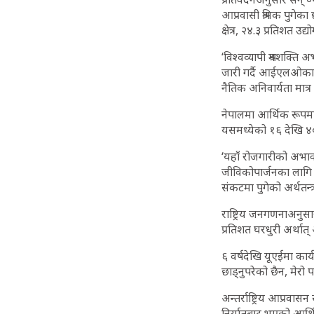
आप्रवासी श्रमिक पुगेक
क्षेत्र, २४.३ प्रतिशत उ
‘विश्वव्यापी श्रमशक्ति 
जारी गर्दै आईएलओका मह
नैतिक अनिवार्यता मात
नेपालमा आर्थिक रूपमा
यसमध्येको १६ देखि ४०
‘यहाँ रोजगारीको अभाव
जीविकोपार्जनका लागि वै
संकटमा पुगेको अर्थतन्
राष्ट्रिय जनगणनाअनुसार
प्रतिशत घरधुरी अर्था
६ वर्षदेखि यूएईमा का
छाड्नुपरेको छैन, मेरो 
अन्तर्राष्ट्रिय आप्र
निर्यातबाट भएको आर्थिक