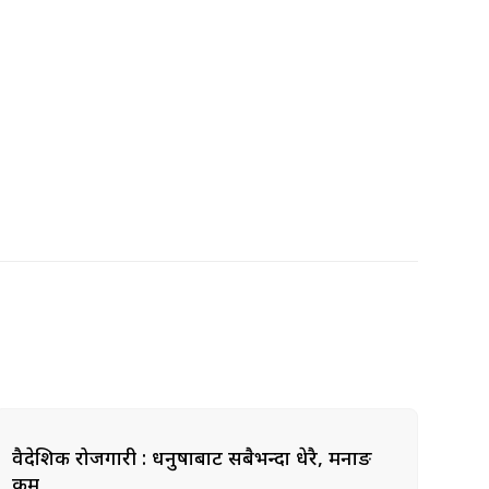
वैदेशिक रोजगारी : धनुषाबाट सबैभन्दा धेरै, मनाङ
कम