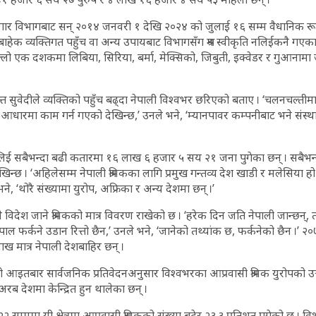
जगार विभागबाट सन् २०१४ जनवरी १ देखि २०२४ को जुलाई १६ सम्म वैधानिक रूपमा
बाहेक व्यक्तिगत पहुँच वा अन्य उपायबाट विभागसँग श्रम स्वीकृति नलिईकनै गएक
ो एक दशकमा लिबिया, सिरिया, बर्मा, मेक्सिको, जिबुती, इक्वेडर र गुआनामा जान
दत्त सुवेदीले व्यक्तिको पहुँच बढ्दा नेपाली विश्वभर छरिएको बताए । ‘चलनचल्ती
 आधारमा काम गर्न गएको देखिन्छ,’ उनले भने, ‘म्यानपावर कम्पनीबाट भने संस्
ति लिई सबैभन्दा बढी कतारमा १६ लाख ६ हजार ५ सय २१ जना पुगेका छन् । सबैभन
खिन्छ । ‘अहिलेसम्म नेपाली श्रमिकका लागि प्रमुख गन्तव्य देश खाडी र मलेसिया हो
 भने, ‘थोरै संख्यामा युरोप, अफ्रिका र अन्य देशमा छन् ।’
िदेश जाने श्रमिकको मात्र विवरण राखेको छ । ‘हरेक दिन जति नेपाली जान्छन्, त्
ेपाल फर्कने उडान रित्तो छैन,’ उनले भने, ‘जानेको तथ्यांक छ, फर्कनेको छैन ।’ २
मात्र नेपाली देशबाहिर छन् ।
ंगठनको आइतबार सार्वजनिक प्रतिवेदनअनुसार विश्वभरका आप्रवासी श्रमिक युरोपको उत्
र अरब देशमा केन्द्रित हुन थालेका छन् ।
२ सम्ममा यी क्षेत्रमा आप्रवासी श्रमिकको संख्या बढेर २३.३ प्रतिशत पुगेको छ ।