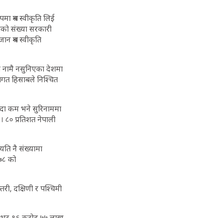
 श्रम स्वीकृति लिई
ाको संख्या सरकारी
 श्रम स्वीकृति
मा नामै नसुनिएका देशमा
थागत हिसाबले निश्चित
्दा कम भने सुरिनाममा
 । ८० प्रतिशत नेपाली
यति नै संख्यामा
०७८ को
तरी, दक्षिणी र पश्चिमी
 विश्भर १६ करोड ७७ लाख