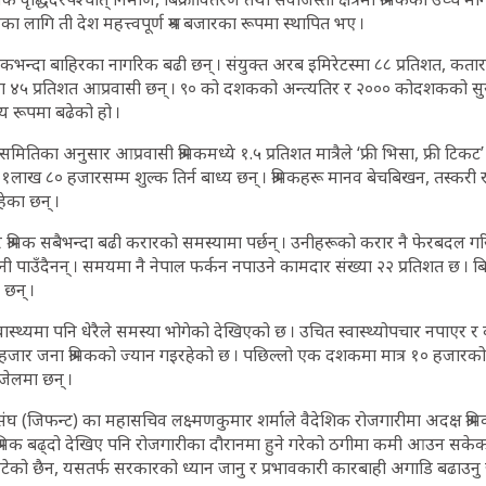
रका लागि ती देश महत्त्वपूर्ण श्रम बजारका रूपमा स्थापित भए ।
कभन्दा बाहिरका नागरिक बढी छन् । संयुक्त अरब इमिरेटस्मा ८८ प्रतिशत, कतारम
मा ४५ प्रतिशत आप्रवासी छन् । ९० को दशकको अन्त्यतिर र २००० कोदशकको सु
ीय रूपमा बढेको हो ।
समितिका अनुसार आप्रवासी श्रमिकमध्ये १.५ प्रतिशत मात्रैले ‘फ्री भिसा, फ्री टिक
ि १लाख ८० हजारसम्म शुल्क तिर्न बाध्य छन् । श्रमिकहरू मानव बेचबिखन, तस्करी 
ेका छन् ।
्रमिक सबैभन्दा बढी करारको समस्यामा पर्छन् । उनीहरूको करार नै फेरबदल गरि
क्तानी पाउँदैनन् । समयमा नै नेपाल फर्कन नपाउने कामदार संख्या २२ प्रतिशत छ । 
 छन् ।
्वास्थ्यमा पनि धेरैले समस्या भोगेको देखिएको छ । उचित स्वास्थ्योपचार नपाएर र 
 हजार जना श्रमिकको ज्यान गइरहेको छ । पछिल्लो एक दशकमा मात्र १० हजारक
जेलमा छन् ।
संघ (जिफन्ट) का महासचिव लक्ष्मणकुमार शर्माले वैदेशिक रोजगारीमा अदक्ष श्रमि
रमिक बढ्दो देखिए पनि रोजगारीका दौरानमा हुने गरेको ठगीमा कमी आउन सकेको छ
घटेको छैन, यसतर्फ सरकारको ध्यान जानु र प्रभावकारी कारबाही अगाडि बढाउनु ज