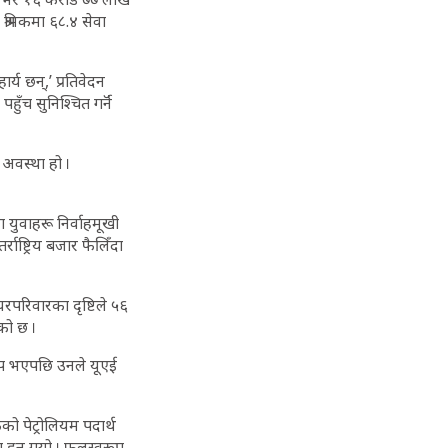
श्रमिकमा ६८.४ सेवा
र्य छन्,’ प्रतिवेदन
ँच सुनिश्चित गर्नॅ
अवस्था हो ।
युवाहरू निर्वाहमूखी
राष्ट्रिय बजार फैलिँदा
 घरपरिवारका दृष्टिले ५६
को छ ।
सीप भएपछि उनले यूएई
ो पेट्रोलियम पदार्थ
माग हुन गयो । फलस्वरूप