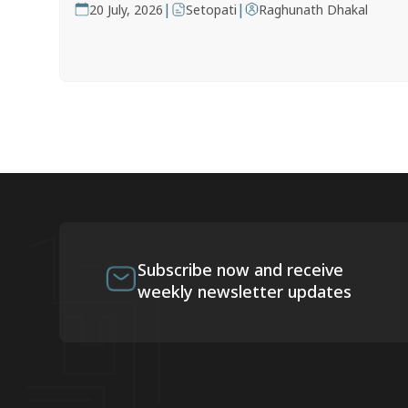
|
|
20 July, 2026
Setopati
Raghunath Dhakal
Subscribe now and receive
weekly newsletter updates