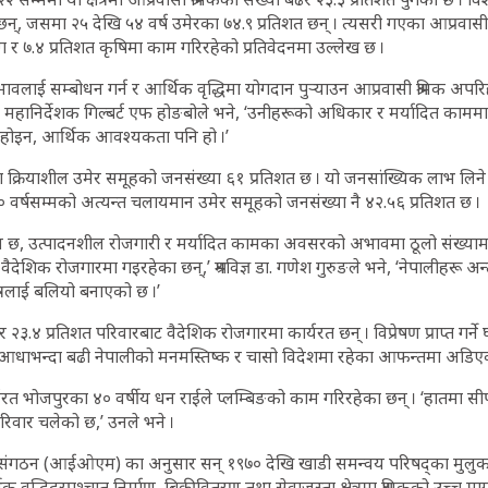
ा छन्, जसमा २५ देखि ५४ वर्ष उमेरका ७४.९ प्रतिशत छन् । त्यसरी गएका आप्रवासी 
द्योग र ७.४ प्रतिशत कृषिमा काम गरिरहेको प्रतिवेदनमा उल्लेख छ ।
अभावलाई सम्बोधन गर्न र आर्थिक वृद्धिमा योगदान पुर्‍याउन आप्रवासी श्रमिक अपरिहा
ानिर्देशक गिल्बर्ट एफ होङबोले भने, ‘उनीहरूको अधिकार र मर्यादित काममा पहु
्र होइन, आर्थिक आवश्यकता पनि हो ।’
 क्रियाशील उमेर समूहको जनसंख्या ६१ प्रतिशत छ । यो जनसांख्यिक लाभ लिने 
 वर्षसम्मको अत्यन्त चलायमान उमेर समूहको जनसंख्या नै ४२.५६ प्रतिशत छ ।
 छ, उत्पादनशील रोजगारी र मर्यादित कामका अवसरको अभावमा ठूलो संख्यामा 
देशिक रोजगारमा गइरहेका छन्,’ श्रमविज्ञ डा. गणेश गुरुङले भने, ‘नेपालीहरू अन्तर्
त्रलाई बलियो बनाएको छ ।’
 २३.४ प्रतिशत परिवारबाट वैदेशिक रोजगारमा कार्यरत छन् । विप्रेषण प्राप्त गर्ने
त् आधाभन्दा बढी नेपालीको मनमस्तिष्क र चासो विदेशमा रहेका आफन्तमा अडिए
र्यरत भोजपुरका ४० वर्षीय धन राईले प्लम्बिङको काम गरिरहेका छन् । ‘हातमा 
परिवार चलेको छ,’ उनले भने ।
वासन संगठन (आईओएम) का अनुसार सन् १९७० देखि खाडी समन्वय परिषद्का मुलुकक
 वृद्धिदरपश्चात् निर्माण, बिक्रीवितरण तथा सेवाजस्ता क्षेत्रमा श्रमिकको उच्च 