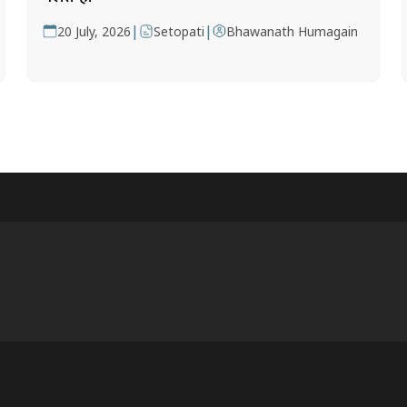
|
|
20 July, 2026
Setopati
Bhawanath Humagain