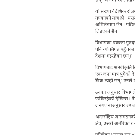
यो संख्या वैदेशिक रो
गएकाको मात्र हो । यस
अभिलेखमा छैन । पछिल्ल
लिइएको छैन ।
विभागका प्रवक्ता गुरु
पनि व्यक्तिगत पहुँचका
देशमा गइरहेका छन् ।’
विभागबाट श्रम स्वीकृ
एक जना मात्र पुगेको दे
श्रमिक त्यही छन्,’ उनले
उनका अनुसार विभागले व
फर्किरहेको देखिन्छ । न
जनगणनाअनुसार २२ लाख 
अन्तर्राष्ट्रिय श्रम स
क्षेत्र, उत्तरी अमेरिका 
प्रतिवेदनअनुसार सन् ०२