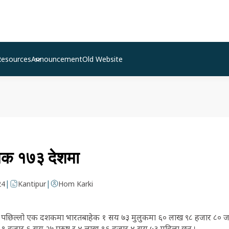
Resources
Announcement
Old Website
मिक १७३ देशमा
|
|
24
Kantipur
Hom Karki
छिल्लो एक दशकमा भारतबाहेक १ सय ७३ मुलुकमा ६० लाख ९८ हजार ८० जना न
१ हजार ६ सय २७ पुरुष र ४ लाख १६ हजार ४ सय ५३ महिला छन् ।