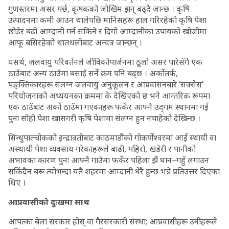
गुणस्तरमा असर पर्छ, कृषकको जोखिम झन् बढ्दै जान्छ । कृषि
उत्पादनमा कमी आउन थालेपछि मानिसहरू हाल गरिरहेको कृषि पेशा
छोडेर बढी आम्दानी गर्न सकिने र दिगो आम्दानीका उपायको खोजीमा
आफू बसिरहेको थातथलोबाट अन्यत्र जान्छन् ।
यसर्थ, जलवायु परिवर्तनले जीविकोपार्जनमा ठूलो असर पारेसँगै एक
ठाउँबाट अन्य ठाउँमा बसाइँ सर्ने क्रम पनि बढ्छ । अर्कोतर्फ,
पङ्क्तिकारहरू संलग्न जलवायु अनुकूलन र आप्रवासनबारे ‘सक्सेस’
परियोजनाको अध्ययनका क्रममा के देखिएको छ भने आन्तरिक रूपमा
एक ठाउँबाट अर्को ठाउँमा गएकाहरू फर्केर आफ्नै उद्‍गम स्थानमा गई
पुनः सोही पेशा खासगरी कृषि पेशामा संलग्न हुन नचाहेको देखिन्छ ।
सिन्धुपाल्चोकको इन्द्रावतीबाट काठमाडौंको गोकर्णेश्वरमा आई स्थायी वा
अस्थायी पेशा व्यवसाय गरेकाहरूले बाढी, पहिरो, खडेरी र पानीको
अभावका कारण पुनः आफ्नै गाउँमा फर्केर पहिला झैं धान–गहुँ लगाउन
सकिंदैन बरू त्योभन्दा यतै शहरमा आम्दानी धेरै हुन्छ भन्ने प्रतिउत्तर दिएका
थिए ।
आप्रवासीको दुःखमा साथ
आपत्का बेला सरकार होस् वा गैरसरकारी संस्था; आप्रवासीहरू उनीहरूले