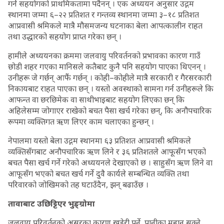
गर्ने सहयोगको प्राथमिकतामा पर्दैनन् । एक अध्ययन अनुसार उद्गम
स्थानमा जम्मा ६–२२ प्रतिशत र गन्तव्य स्थानमा जम्मा ३–१८ प्रतिशत
आप्रवासी श्रमिकले मात्रै मौसमजन्य घटनाका बेला आपत्कालीन राहत
तथा उद्धारको सहयोग प्राप्त गरेका छन् ।
हामीले अध्ययनका क्रममा जलवायु परिवर्तनको प्रभावका कारण गाउँ
छोडी शहर गएका मानिसले कतैबाट कुनै पनि सहयोग पाएका थिएनन् ।
उनीहरू जे गर्छन् आफैं गर्छन् । कोही–कोहीले मात्रै सरकारी र गैरसरकारी
निकायबाट राहत पाएका छन् । यस्तो अवस्थाको सामना गर्न उनीहरूले कि
आफन्त वा छरछिमेक वा साथीभाइबाट सहयोग लिएका छन् कि
अहिलेसम्म जोगाएर राखेको बचत पैसा खर्च गरेका छन्, कि अनौपचारिक
रूपमा व्यक्तिगत ऋण लिएर काम चलाएका हुन्छन् ।
नेपालमा यस्तो बेला उद्गम स्थानमा ६३ प्रतिशत आप्रवासी श्रमिकले
व्यक्तिसँगबाट अनौपचारिक ऋण लिने र ३६ प्रतिशतले आफूसँग भएको
बचत पैसा खर्च गर्ने गरेको अध्ययनले देखाएको छ । साहुसँग ऋण लिने वा
आफूसँग भएको बचत खर्च गर्ने दुवै कार्यले सम्बन्धित व्यक्ति तथा
परिवारको जोखिमको तह घटाउँदैन, झन् बढाउँछ ।
तावाबाट उछिट्टिएर भुङ्ग्रोमा
जलवायु परिवर्तनको असरका कारण खडेरी पर्ने, पानीका मुहान सुक्ने,