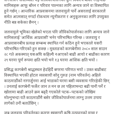
मानिसहरू आफू बाँच्न र परिवार पाल्नका लागि अन्यत्र जाने वा विस्थापित
हुने गर्छन् । आन्तरिक आप्रवासनमा जलवायुले पार्ने असरलाई सरकारले
समेत आत्मसात् नगर्दा रोकथाम न्यूनीकरण र अनुकूलनका लागि उपयुक्त
नीति बन्न सकेका छैनन् ।
जलवायुले भूमिका खेलेको भएता पनि जीविकोपार्जनका लागि अन्यत्र जाने
मानिसलाई ‘आर्थिक आप्रवासी’ भनेर परिभाषित गरिन्छ । जलवायु र
आप्रवासनबीच प्रत्यक्ष सम्बन्ध स्थापित गर्न कठिन हुने भएकाले यसरी
परिभाषित गरिएको हुन सक्छ । मुस्ताङको कागबेनीमा २०८० साल साउन
२८ गते अकस्मात् यसअघि कहिल्यै नआएको बाढी आयो र बाढीका कारण
२९ घरमा पूर्ण रूपमा क्षति भयो भने १३ घरमा आंशिक क्षति भयो ।
प्रसिद्ध कागबेनी श्राद्धस्थल हेर्दाहेर्दै बगरमा परिणत भयो । उक्त बाढीबाट
विस्थापित भएकी होटल व्यवसायी सोनु गुरुङ (नाम परिवर्तन) अहिले
काठमाडौंको नागार्जुनमा आई भाडाको घरमा बसी व्यवसाय गरिरहेकी छिन्
। उनलाई कागबेनी फर्केर जान त मन छ तर पहिलाभन्दा बढी पानी पर्ने र
खोलामा बाढी आउने क्रम बढ्दै गएकोले पटक–पटकको जोखिम
मोल्नुभन्दा यतै काठमाडौंमै बसेर जीविकोपार्जनमा लाग्नु उत्तम उपाय
लागेको उनी बताउँछिन् ।
जब जलवायु परिवर्तनका कारण खासगरी कृषि उत्पादनको मात्रा र