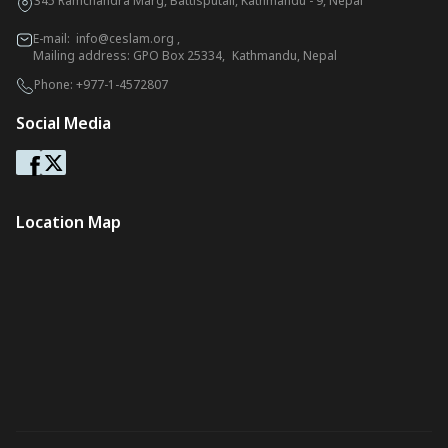
345 Ramchandra Marg, Battisputali, Kathmandu - 9, Nepal
E-mail:
info@ceslam.org
,
Mailing address: GPO Box 25334, Kathmandu, Nepal
Phone:
+977-1-4572807
Social Media
Location Map