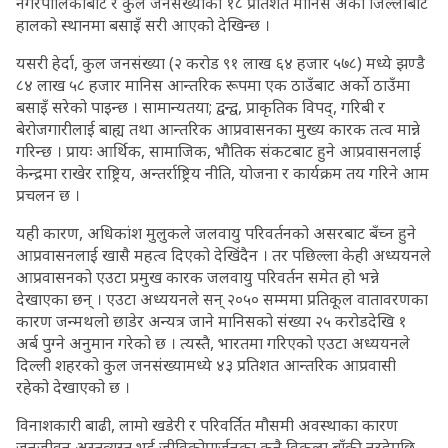
नगरपालिकाबाट र कुल जनसंख्याको १८ प्रतिशत मानिस अर्को जिल्लाबाट
हालको स्थानमा बसाइँ सरी आएको देखिन्छ ।
यसरी हेर्दा, कुल जनसंख्या (२ करोड ९१ लाख ६४ हजार ५७८) मध्ये झण्डै
८४ लाख ५८ हजार मानिस आन्तरिक रूपमा एक ठाउँबाट अर्को ठाउँमा
बसाइँ सरेको पाइन्छ । सामान्यतया; द्वन्द्व, प्राकृतिक विपद्, गरिबी र
बेरोजगारीलाई बाह्य तथा आन्तरिक आप्रवासनका मुख्य कारक तत्व मान्ने
गरिन्छ । प्रायः आर्थिक, सामाजिक, भौतिक संकटबाट हुने आप्रवासनलाई
केन्द्रमा राखेर राष्ट्रिय, अन्तर्राष्ट्रिय नीति, योजना र कार्यक्रम तय गरिने आम
प्रचलन छ ।
यही कारण, अधिकांश मुलुकले जलवायु परिवर्तनको असरबाट बँच्न हुने
आप्रवासनलाई खासै महत्व दिएको देखिंदैन । तर पछिल्ला केही अध्ययनले
आप्रवासनको एउटा प्रमुख कारक जलवायु परिवर्तन समेत हो भन्ने
देखाएका छन् । एउटा अध्ययनले सन् २०५० सम्ममा प्रतिकूल वातावरणका
कारण जन्मथलो छाडेर अन्यत्र जाने मानिसको संख्या २५ करोडदेखि १
अर्ब पुग्ने अनुमान गरेको छ । त्यस्तै, भारतमा गरिएको एउटा अध्ययनले
दिल्ली शहरको कुल जनसंख्यामध्ये ४३ प्रतिशत आन्तरिक आप्रवासी
रहेको देखाएको छ ।
विनाशकारी बाढी, लामो खडेरी र परिवर्तित मौसमी अवस्थाका कारण
जनजीवन अस्तव्यस्त भई जीविकोपार्जनका कुनै विकल्प बाँकी नरहेपछि