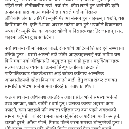
पहिरो जाने, खेतीबालीमा नयाँ–नयाँ रोग–कीरा लाग्ने हुन थालेपछि कृषि
उत्पादनमा ह्रास आउन थालेको छ । यसले गर्दा मानिसहरू
जीविकोपार्जनका लागि गैर–कृषि पेशामा संलग्न हुन चाहन्छन् । यद्यपि, यस
किसिमका गैर–कृषि पेशाका अवसर गाउँमा कम हुने भएकोले विकल्पका
रूपमा गैर–कृषि पेशाका अवसर खोज्दै मानिसहरू शहरतिर जान्छन् । तर,
शहरमा जाँदैमा दुःख सकिंदैन ।
नयाँ स्थानमा यी मानिसहरू बाढी, रोगव्याधि आदिको शिकार हुने सम्भावना
उत्तिकै हुन्छ । यसरी आफ्नो ठाउँ छोडेर आएकाहरूलाई नयाँ ठाउँमा यस
किसिमका नयाँ जोखिमप्रति अनुकूलन हुन गाह्रो हुन्छ । पङ्क्तिकारहरू
संलग्न एउटा अध्ययनका क्रममा सिन्धुपाल्चोकको इन्द्रावती
गाउँपालिकाबाट गोकर्णेश्वरमा आई बसेका कतिपय आन्तरिक
आप्रवासीहरूले खोला किनारमा आउने बाढी, डेंगु जस्ता संकट लगायत
सामाजिक भेदभावको सामना गरिरहेको बताएका थिए ।
गन्तव्य स्थानमा अधिकांश आन्तरिक आप्रवासीले भोग्ने समस्या भनेको
उच्च तापक्रम, बाढी, खडेरी र वर्षा हुन् । जसका कारण शहरमा काम
नपाउने, काम पाइहाले पनि ज्याला पहिलाभन्दा कम पाइने अवस्थाको
सामना गर्नुपर्छ । बाहिर घाममा काम गर्नुपर्नेहरूले शरीरमा पानी कम हुने,
टाउको दुख्ने, आँखा पोल्ने, पिसाब पोल्ने जस्ता समस्या भोग्नुपरेको हुन्छ ।
थोरै कमाइ, त्यसमा पनि औषधि किनेर खानुपर्दा पैसा नबच्ने हुनाले