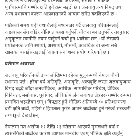
विश्वभर नै जलवायुजन्य घटनाबाट अर्थतन्त्र, समाज र भौतिक
पूर्वाधारमाथि गम्भीर क्षति हुने क्रम बढ्दो छ । जलवायुजन्य विपद् तथा
अन्य प्रभावका कारण आप्रवासनको आयाम समेत बदलिएको छ ।
पछिल्लो समय यही यथार्थलाई मध्यनजर गर्दै जलवायु परिवर्तनलाई
आप्रवासनसँग जोडेर नीतिगत बहस गर्नुपर्ने, योजना बनाउनुपर्ने र तदनुसार
अनुकूलन रणनीति तयार पार्नुपर्ने चर्चा हुन थालेका छन् । यो लेखको
प्रयोजनका लागि स्थायी, अस्थायी, मौसमी, आवधिक वा अन्य सबै
खालका बसाइँसराइलाई ‘आप्रवासन’ शब्द प्रयोग गरिएको छ ।
वर्तमान अवस्था
जलवायु परिवर्तनको उच्च जोखिममा रहेका मुलुकमध्ये नेपाल चौथो
स्थानमा पर्छ । हरेक वर्ष अतिवृष्टि, अनावृष्टि, अल्पवृष्टि जस्ता जलवायुजन्य
विपद् बढ्दै जाँदा जनजीविका, आर्थिक–सामाजिक परिवेश, जैविक
विविधता, बसोबास, पूर्वाधार, जीविकोपार्जन लगायत क्षेत्रहरू गम्भीर रूपमा
प्रभावित भइरहेका छन् । विपद्बाट हुने भौतिक क्षतिमध्ये ८० प्रतिशतभन्दा
बढी क्षति बाढी, पहिरो र हिमताल फुटेर आउने बाढीबाट हुने गरेको सरकारी
तथ्याङ्कले देखाउँछन् ।
नेपालमा गत असोज ११ देखि १३ गतेसम्म आएको मुसलधारे वर्षा र
त्यससँगैको बाढीका कारण व्यापक मानवीय एवम् भौतिक क्षति व्यहोर्नु