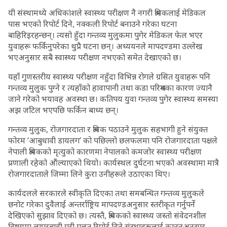
यी संस्थामध्ये अधिकांशले स्वास्थ्य परीक्षण नै नगरी श्रमिकलाई मेडिकल
पास भएको रिपोर्ट दिने, नक्कली रिपोर्ट बनाउने गरेका घटना
बाहिरिइरहन्छन्। त्यसो हुँदा गन्तव्य मुलुकमा पुगेर मेडिकल फेल भएर
युवाहरू फर्किनुपरेका थुप्रै घटना छन्। अध्ययनले मापदण्डमा उल्लेख
भएअनुसार सबै स्वास्थ्य परीक्षण नभएको समेत देखाएको छ।
यहाँ गुणस्तरीय स्वास्थ्य परीक्षण नहुँदा विभिन्न रोगले ग्रसित युवाहरू पनि
गन्तव्य मुलुक पुग्ने र त्यहाँको हावापानी तथा कडा परिश्रमका कारण ज्यानै
जाने गरेको भयावह अवस्था छ। कतिपय युवा गन्तव्य पुगेर स्वास्थ्य समस्या
अझ जटिल भएपछि फर्किन बाध्य छन्।
गन्तव्य मुलुक, रोजगारदाता र श्रमिक पठाउने मुलुक सहभागी हुने संयुक्त
फोरम ‘आबुधावी डायलग’ को पछिल्लो छलफलमा पनि रोजगारदाता पक्षले
नेपाली श्रमिकको मृत्युको कारणमा नेपालको कमजोर स्वास्थ्य परीक्षण
प्रणाली रहेको औंल्याएको थियो। कार्यस्थल दुर्घटना भएको अवस्थामा मात्रै
रोजगारदाताले जिम्मा लिने कुरा उनीहरूले उठाएका थिए।
कार्यदलले सरकारले स्वीकृति दिएका तथा समबन्धित गन्तव्य मुलुकले
छनोट गरेका दुवैलाई अन्तर्राष्ट्रिय मापदण्डअनुसार स्तरीकृत गर्नुपर्ने
देखिएको सुझाव दिएको छ। त्यस्तै, श्रमिकको स्वास्थ्य जस्तो संवेदनशील
विषयमा लापरबाही गरी गलत रिपोर्ट दिने संस्थाहरूलाई कानुनअनुसार