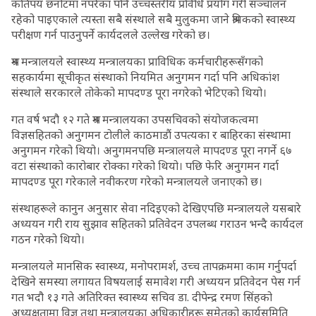
कतिपय छनोटमा नपरेका पनि उच्चस्तरीय प्रविधि प्रयोग गरी सञ्चालन
रहेको पाइएकाले त्यस्ता सबै संस्थाले सबै मुलुकमा जाने श्रमिकको स्वास्थ्य
परीक्षण गर्न पाउनुपर्ने कार्यदलले उल्लेख गरेको छ।
श्रम मन्त्रालयले स्वास्थ्य मन्त्रालयका प्राविधिक कर्मचारीहरूसँगको
सहकार्यमा सूचीकृत संस्थाको नियमित अनुगमन गर्दा पनि अधिकांश
संस्थाले सरकारले तोकेको मापदण्ड पूरा नगरेको भेटिएको थियो।
गत वर्ष भदौ १२ गते श्रम मन्त्रालयका उपसचिवको संयोजकत्वमा
विज्ञसहितको अनुगमन टोलीले काठमाडौं उपत्यका र बाहिरका संस्थामा
अनुगमन गरेको थियो। अनुगमनपछि मन्त्रालयले मापदण्ड पूरा नगर्ने ६७
वटा संस्थाको कारोबार रोक्का गरेको थियो। पछि फेरि अनुगमन गर्दा
मापदण्ड पूरा गरेकाले नवीकरण गरेको मन्त्रालयले जनाएको छ।
संस्थाहरूले कानुन अनुसार सेवा नदिइएको देखिएपछि मन्त्रालयले यसबारे
अध्ययन गरी राय सुझाव सहितको प्रतिवेदन उपलब्ध गराउन भन्दै कार्यदल
गठन गरेको थियो।
मन्त्रालयले मानसिक स्वास्थ्य, मनोपरामर्श, उच्च तापक्रममा काम गर्नुपर्दा
देखिने समस्या लगायत विषयलाई समावेश गरी अध्ययन प्रतिवेदन पेस गर्न
गत भदौ १३ गते अतिरिक्त स्वास्थ्य सचिव डा. दीपेन्द्र रमण सिंहको
अध्यक्षतामा विज्ञ तथा मन्त्रालयका अधिकारीहरू समेतको कार्यसमिति