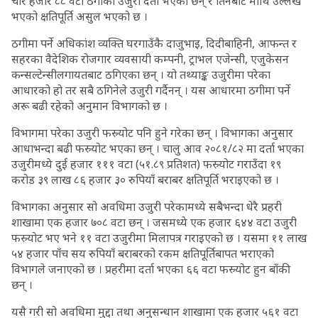
चार हजार ८८ वटा ठगीका उजुरी दर्ता भएका छन् र तिनबाट माथि उल्लेख
भएको क्षतिपूर्ति असुल भएको छ ।
ठगीमा पर्ने अधिकांश व्यक्ति घरगाउँकै दाजुभाइ, दिदीबाहिनी, आफन्त र
सहरका वैदेशिक रोजगार व्यवसायी कम्पनी, ट्राभल एजेन्सी, एजुकेसन
कन्सल्टेन्सीलगायतबाट ठगिएका छन् । यो तथ्याङ्क उजुरीमा परेका
आधारको हो तर सबै ठगिनेले उजुरी गर्दैनन् । यस आधारमा ठगीमा पर्ने
अरू बढी रहेको अनुमान विभागको छ ।
विभागमा परेका उजुरी फस्र्योट पनि हुने गरेका छन् । विभागका अनुसार
आधाभन्दा बढी फस्र्योट भएका छन् । चालु आव २०८१/८२ मा दर्ता भएका
उजुरीमध्ये दुई हजार १११ वटा (५१.८९ प्रतिशत) फस्र्योट गराउँदा १९
करोड ३९ लाख ८६ हजार ३० रुपियाँ बराबर क्षतिपूर्ति भराइएको छ ।
विभागका अनुसार सो अवधिमा उजुरी परेकामध्ये सबैभन्दा धेरै प्रहरी
शाखामा एक हजार ७०८ वटा छन् । जसमध्ये एक हजार ६४४ वटा उजुरी
फस्र्योट भए भने ११ वटा उजुरीमा मिलापत्र गराइएको छ । यसमा ११ लाख
५४ हजार पाँच सय रुपियाँ बराबरको रकम क्षतिपूर्तिबापत भराएको
विभागले जनाएको छ । प्रहरीमा दर्ता भएका ६६ वटा फस्र्योट हुन बाँकी
छन् ।
यसै गरी सो अवधिमा मुद्दा तथा अनुसन्धान शाखामा एक हजार ५६१ वटा