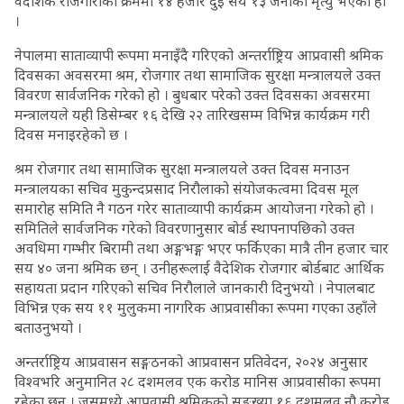
वैदेशिक रोजगारीका क्रममा १४ हजार दुई सय १३ जनाको मृत्यु भएको हो
।
नेपालमा साताव्यापी रूपमा मनाइँदै गरिएको अन्तर्राष्ट्रिय आप्रवासी श्रमिक
दिवसका अवसरमा श्रम, रोजगार तथा सामाजिक सुरक्षा मन्त्रालयले उक्त
विवरण सार्वजनिक गरेको हो । बुधबार परेको उक्त दिवसका अवसरमा
मन्त्रालयले यही डिसेम्बर १६ देखि २२ तारिखसम्म विभिन्न कार्यक्रम गरी
दिवस मनाइरहेको छ ।
श्रम रोजगार तथा सामाजिक सुरक्षा मन्त्रालयले उक्त दिवस मनाउन
मन्त्रालयका सचिव मुकुन्दप्रसाद निरौलाको संयोजकत्वमा दिवस मूल
समारोह समिति नै गठन गरेर साताव्यापी कार्यक्रम आयोजना गरेको हो ।
समितिले सार्वजनिक गरेको विवरणानुसार बोर्ड स्थापनापछिको उक्त
अवधिमा गम्भीर बिरामी तथा अङ्गभङ्ग भएर फर्किएका मात्रै तीन हजार चार
सय ४० जना श्रमिक छन् । उनीहरूलाई वैदेशिक रोजगार बोर्डबाट आर्थिक
सहायता प्रदान गरिएको सचिव निरौलाले जानकारी दिनुभयो । नेपालबाट
विभिन्न एक सय ११ मुलुकमा नागरिक आप्रवासीका रूपमा गएका उहाँले
बताउनुभयो ।
अन्तर्राष्ट्रिय आप्रवासन सङ्गठनको आप्रवासन प्रतिवेदन, २०२४ अनुसार
विश्वभरि अनुमानित २८ दशमलव एक करोड मानिस आप्रवासीका रूपमा
रहेका छन् । जसमध्ये आप्रवासी श्रमिकको सङ्ख्या १६ दशमलव नौ करोड