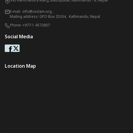
345 Ramchandra Marg, Battisputali, Kathmandu - 9, Nepal
E-mail:
info@ceslam.org
,
Mailing address: GPO Box 25334, Kathmandu, Nepal
Phone:
+977-1-4572807
Social Media
Location Map