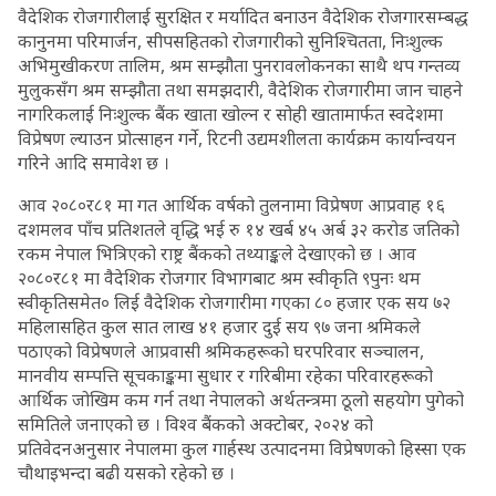
वैदेशिक रोजगारीलाई सुरक्षित र मर्यादित बनाउन वैदेशिक रोजगारसम्बद्ध
कानुनमा परिमार्जन, सीपसहितको रोजगारीको सुनिश्चितता, निःशुल्क
अभिमुखीकरण तालिम, श्रम सम्झौता पुनरावलोकनका साथै थप गन्तव्य
मुलुकसँग श्रम सम्झौता तथा समझदारी, वैदेशिक रोजगारीमा जान चाहने
नागरिकलाई निःशुल्क बैंक खाता खोल्न र सोही खातामार्फत स्वदेशमा
विप्रेषण ल्याउन प्रोत्साहन गर्ने, रिटनी उद्यमशीलता कार्यक्रम कार्यान्वयन
गरिने आदि समावेश छ ।
आव २०८०र८१ मा गत आर्थिक वर्षको तुलनामा विप्रेषण आप्रवाह १६
दशमलव पाँच प्रतिशतले वृद्धि भई रु १४ खर्ब ४५ अर्ब ३२ करोड जतिको
रकम नेपाल भित्रिएको राष्ट्र बैंकको तथ्याङ्कले देखाएको छ । आव
२०८०र८१ मा वैदेशिक रोजगार विभागबाट श्रम स्वीकृति ९पुनः थम
स्वीकृतिसमेत० लिई वैदेशिक रोजगारीमा गएका ८० हजार एक सय ७२
महिलासहित कुल सात लाख ४१ हजार दुई सय ९७ जना श्रमिकले
पठाएको विप्रेषणले आप्रवासी श्रमिकहरूको घरपरिवार सञ्चालन,
मानवीय सम्पत्ति सूचकाङ्कमा सुधार र गरिबीमा रहेका परिवारहरूको
आर्थिक जोखिम कम गर्न तथा नेपालको अर्थतन्त्रमा ठूलो सहयोग पुगेको
समितिले जनाएको छ । विश्व बैंकको अक्टोबर, २०२४ को
प्रतिवेदनअनुसार नेपालमा कुल गार्हस्थ उत्पादनमा विप्रेषणको हिस्सा एक
चौथाइभन्दा बढी यसको रहेको छ ।