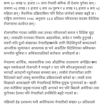
सम्म ६० लाख ९८ हजार ८० जना नेपाली श्रमिक ती देशमा पुगेका छन् ।
जसमा ५६ लाख ८१ हजार ६ सय २७ पुरुष र ४ लाख १६ हजार ४ सय ५३
महिला छन् । वैधानिक प्रक्रियाबिना पनि विदेश जानेको संख्या बढ्दै छ ।
राष्ट्रिय जनगणना २०७८ अनुसार २३.४ प्रतिशत परिवारका सदस्य वैदेशिक
रोजगारमा कार्यरत छन् ।
रोजगारीमा गएका व्यक्ति तथा उनका परिवारको समान र विशिष्ट मुद्दा
छन् । त्यसप्रति राज्यका निकाय अद्यावधिक, सचेत र गम्भीर हुनुपर्छ ।
यसरी यति ठूलो संख्याका नेपालीहरू श्रमकै लागि विदेशिनुपर्ने बाध्यताको
आन्तरिक मूल्यांकन आवश्यक छ भने अर्कोतिर विदेशिएका श्रमिकका
मानवीय सुविधा र अधिकारप्रतिको सरोकार अपरिहार्य छ ।
नेपालमा आर्थिक, व्यावसायिक तथा औद्योगिक वातावरण अपेक्षित रूपमा
बढ्न नसकेकाले रोजगारी नै नपाइने र पाए पनि सीपअनुसारको तथा
भरपर्दो आम्दानी नहुनेजस्ता समस्या छन् । त्यसैले रोजगारीका लागि
विदेशको बाटो ताक्नु स्वाभाविक प्रक्रियाजस्तै बनेको छ । त्यस्तै उच्च
शिक्षाको आकांक्षाले पनि नेपालीलाई विभिन्न मुलुक पुर्‍याएको छ । खाडी
तथा मलेसिया प्रमुख गन्तव्य रहँदै आएको भए पनि बिस्तारै अमेरिका तथा
युरोपका देशमा पनि नेपालीको उपस्थिति बढ्दै गएको छ ।
पछिल्लो डेढ दशकमा मात्रै अमेरिकामा नेपालीको संख्या ६० प्रतिशतले