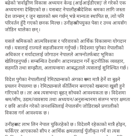
बढेको ‘सर्वाङ्गीण विकास अध्ययन केन्द्र (आईआईडीएस)’ ले गरेको एक
अध्ययनमा देखिएको छ । यसबाट नेपालीहरू वैदेशिक श्रमका लागि जस्ता
देश जान्छन् र जुन खालको श्रम गर्छन् भन्ने मान्यता स्थापित छ, त्यो पनि
परिवर्तन हुँदै गएको छनक मिल्छ । उनीहरू सीपयुक्त पेसा र उच्च आयसँग
जोडिन थालेका छन् ।
यसले श्रमिकको आत्मविश्वास र परिवारको आर्थिक विकासमा योगदान
गर्छ । यसलाई राज्यले सहजीकरण गर्नुपर्छ । विदेशमा पुगेका नेपालीको
अधिकार र मर्यादालाई जोगाउन नेपालले आफ्नोतर्फबाट भूमिका
खेलिरहनुपर्छ । सम्बन्धित देशसँग आदानप्रदान गर्ने कूटनीतिक व्यवहार,
सहमति तथा सम्झौता, अलायन्समा आबद्धताले त्यसलाई सुनिश्चित गर्छ ।
विदेश पुगेका नेपालीलाई रेमिट्यान्सको अंगका रूपमा मात्रै हेर्ने वा बुझ्ने
प्रचलन नेपालमा छ । रेमिट्यान्सले कीर्तिमान बनाएको खबरमा खुसी हुने
गरिएको छ । तर अब त्यसभन्दा बृहत् सोचको आवश्यकता छ । विदेशमा
श्रम/सीप, उद्यम/व्यवसाय तथा अध्ययन/अनुसन्धानमा संलग्न भएर क्षमता
र छवि आर्जन गरेको जनशक्तिलाई नेपालसँग जोडिराख्ने प्रणालीको
विकास गर्न आवश्यक छ ।
उनीहरूबाट लाभ लिन नेपाल चुकिरहेको छ । विदेशमै रहेकाको मात्रै होइन,
फर्किएर आएकाको सीप र आर्थिक क्षमतालाई पुँजीकृत गर्ने वा त्यस