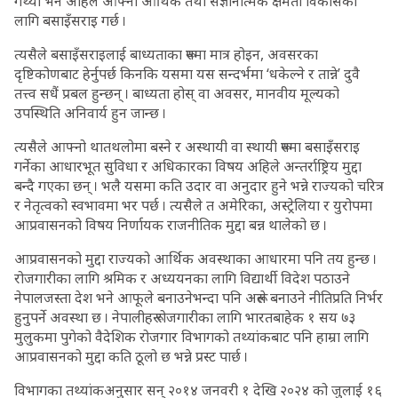
गर्थ्यो भने अहिले आफ्नो आर्थिक तथा संज्ञानात्मक क्षमता विकासका
लागि बसाइँसराइ गर्छ ।
त्यसैले बसाइँसराइलाई बाध्यताका रूपमा मात्र होइन, अवसरका
दृष्टिकोणबाट हेर्नुपर्छ किनकि यसमा यस सन्दर्भमा ‘धकेल्ने र तान्ने’ दुवै
तत्त्व सधैं प्रबल हुन्छन् । बाध्यता होस् वा अवसर, मानवीय मूल्यको
उपस्थिति अनिवार्य हुन जान्छ ।
त्यसैले आफ्नो थातथलोमा बस्ने र अस्थायी वा स्थायी रूपमा बसाइँसराइ
गर्नेका आधारभूत सुविधा र अधिकारका विषय अहिले अन्तर्राष्ट्रिय मुद्दा
बन्दै गएका छन् । भलै यसमा कति उदार वा अनुदार हुने भन्ने राज्यको चरित्र
र नेतृत्वको स्वभावमा भर पर्छ । त्यसैले त अमेरिका, अस्ट्रेलिया र युरोपमा
आप्रवासनको विषय निर्णायक राजनीतिक मुद्दा बन्न थालेको छ ।
आप्रवासनको मुद्दा राज्यको आर्थिक अवस्थाका आधारमा पनि तय हुन्छ ।
रोजगारीका लागि श्रमिक र अध्ययनका लागि विद्यार्थी विदेश पठाउने
नेपालजस्ता देश भने आफूले बनाउनेभन्दा पनि अरूले बनाउने नीतिप्रति निर्भर
हुनुपर्ने अवस्था छ । नेपालीहरू रोजगारीका लागि भारतबाहेक १ सय ७३
मुलुकमा पुगेको वैदेशिक रोजगार विभागको तथ्यांकबाट पनि हाम्रा लागि
आप्रवासनको मुद्दा कति ठूलो छ भन्ने प्रस्ट पार्छ ।
विभागका तथ्यांकअनुसार सन् २०१४ जनवरी १ देखि २०२४ को जुलाई १६