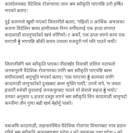
कार्यालयबाट वैदेशिक रोजगारमा जान श्रम स्वीकृति पाएपछि उनी हर्षित
भएको बताए।
दुई कारणले खुसी भएको जिलानीले बताए, ‘पहिलो त आर्थिक अभावका
कारण विदेशिन बाध्य हामीजस्ता निम्न वर्गीयलाई एक हप्ता लगाएर
काठमाडौं धाउनुपर्दाको खर्च जोगियो। र अर्को, एक हप्ता लाग्ने काम एक
घण्टामै हुने भएपछि बाँकी समय ज्याला मजदुरी गर्न पनि पाउने भयौं।’
जिलानीसँगै श्रम स्वीकृति पाएका नौवाखोर निवासी जलिल नदाफले
जनकपुरमै वैदेशिक रोजगारका लागि श्रम स्वीकृति पाएपछि बल्ल
संघीयताको अनुभूति भएको बताए। ‘एक घण्टामा हुने कामका लागि
काठमाडौं जानुपर्दाको दुःखबाट बल्ल मुक्ति पायौं,’ उनले थपे, ‘म जस्ता
हजारौं मधेसी युवालाई जनकपुरबाट पाउने यो सेवाले सहज हुने भयो।’
उनका अनुसार ६ हजार दस्तुर लाग्ने श्रम स्वीकृति लिन काठमाडौं जानुपर्दा
कम्तीमा तीन गुणा बढी खर्च बेहोर्नु पथ्र्यो।
यसअघि काठमाडौं, ताहचलस्थित वैदेशिक रोजगार विभागबाट मात्र प्रदान
गरिने श्रम स्वीकृति आइतबारबाट प्रदेश २ को जनकपुर तथा प्रदेश ५ को