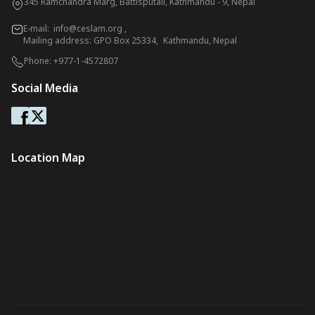
345 Ramchandra Marg, Battisputali, Kathmandu - 9, Nepal
E-mail:
info@ceslam.org
,
Mailing address: GPO Box 25334, Kathmandu, Nepal
Phone:
+977-1-4572807
Social Media
Location Map