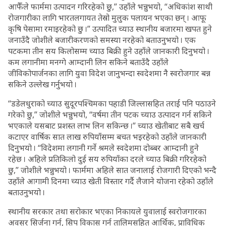
आफैँले फार्ममा उत्पादन गरिरहेको छु,” उहाँले भन्नुभयो, “अधिकांश साथी
रोजगारीका लागि भारतलगायत तेस्रो मुलुक पलायन भएका छन् । आफू
कृषि पेसामा रमाइरहेको छु ।” उत्पादित च्याउ स्थानीय बजारमा खपत हुने
जनाउँदै जोशीले बजारीकरणको समस्या नरहेको बताउनुभयो । एक
पटकमा तीन सय किलोसम्म च्याउ बिक्री हुने उहाँले जानकारी दिनुभयो ।
कम लगानीमा मनग्गे आम्दानी लिन सकिने बताउँदै उहाँले
जीविकोपार्जनका लागि युवा विदेश जानुभन्दा स्वदेशमा नै स्वरोजगार बन्न
सकिने उल्लेख गर्नुभयो ।
“डडेलधुराको च्याउ सुदूरपश्चिमका पहाडी जिल्लासहित तराई पनि पठाउने
गरेको छु,” जोशीले भन्नुभयो, “वर्षमा तीन पटक च्याउ उत्पादन गर्न सकिने
भएकाले यसबाट प्रशस्त लाभ लिन सकिन्छ ।” च्याउ खेतीबाट सबै खर्च
कटाएर वार्षिक सात लाख रुपियाँसम्म बचत भइरहेको उहाँले जानकारी
दिनुभयो । “विदेशमा लगानी गर्ने श्रमले स्वदेशमा दोब्बर आम्दानी हुने
रहेछ । अहिले प्रतिकिलो दुई सय रुपियाँका दरले च्याउ बिक्री गरिरहेको
छु,” जोशीले भन्नुभयो । फार्ममा अहिले सात जनालाई रोजगारी दिएको भन्दै
उहाँले आगामी दिनमा च्याउ खेती विस्तार गर्दै लैजाने योजना रहेको उहाँले
बताउनुभयो ।
स्थानीय सरकार तथा सरोकार भएका निकायले युवालाई स्वरोजगारका
अवसर सिर्जना गर्न, सिप विकास गर्न तालिमसहित आर्थिक, प्राविधिक