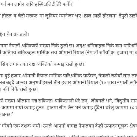
 गर्न मन लागेन अनि हस्पिटालिटीतिरै फर्कें।’
होटल ‘द चेडी मस्कट’ मा जुनियर म्यानेजर भए। हाल त्यही होटलमा ‘डेपुटी डाइर
्रिय चेन ब्रान्ड हो।
 नेपाली श्रमिकको संख्या निकै ठूलो छ। अदक्ष श्रमिकहरू निकै कम पारिश्रमि
र्ने कतिपय श्रमिकहरू मासिक सय ओमानी रियाल (नेपाली रुपैयाँ ३५ हजार) मा क
सिए लगायतका दक्ष व्यक्तिको कमाइ राम्रो हुन्छ।
 दुई हजार ओमानी रियाल मासिक पारिश्रमिक पाउँछन्, नेपाली रूपैयाँ सात ल
ढ्दै जान्छ। अनुभवीहरूले तीन हजार ओमानी रियाल (१० लाख नेपाली रूपैयाँ)
पनि निकै राम्रो हुन्छ।
संख्या औंलामा गन्न सकिन्छ। पाकिस्तानी धेरै छन्,’ जीवनले भने, ‘विद्युतीय सा
 काममा राम्रो कमाइ हुन्छ। हातमा सीप छैन भने कमाइ हुँदैन। घरेलु काममा १८ 
ाइन्छ।’
रेको एक दशक भयो। उनले आफ्नो कमाइ नेपालका केही उत्पादनमूलक क्षेत्रम