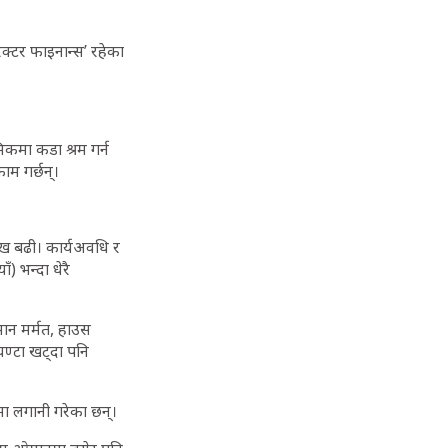
ेक्टर फाइनान्स’ रहेका
कमा कडा श्रम गर्न
ाम गर्छन्।
ाख बढी। कार्यअवधि र
 भन्दा धेरै
मान मर्मत, हाउस
घण्टा खट्दा पनि
ा लगानी गरेका छन्।