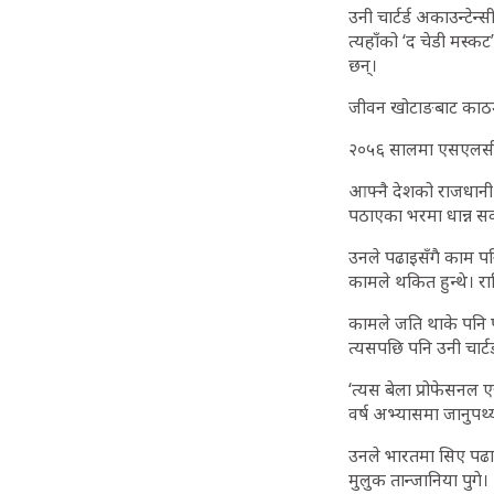
उनी चार्टर्ड अकाउन्टेन
त्यहाँको ‘द चेडी मस्कट
छन्।
जीवन खोटाङबाट काठमाड
२०५६ सालमा एसएलसी प
आफ्नै देशको राजधानी 
पठाएका भरमा धान्न सक
उनले पढाइसँगै काम पनि
कामले थकित हुन्थे। रा
कामले जति थाके पनि पढ
त्यसपछि पनि उनी चार्टर
‘त्यस बेला प्रोफेसनल ए
वर्ष अभ्यासमा जानुपर्थ
उनले भारतमा सिए पढाइ
मुलुक तान्जानिया पुगे।