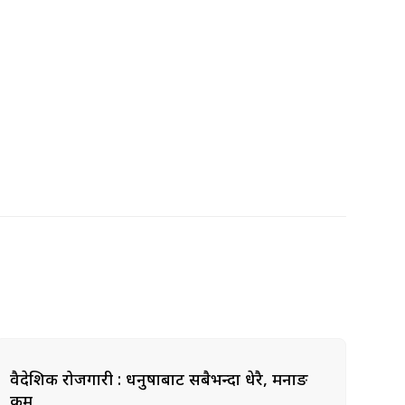
वैदेशिक रोजगारी : धनुषाबाट सबैभन्दा धेरै, मनाङ
कम