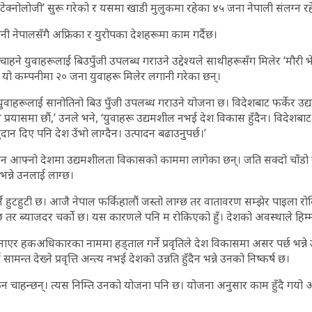
क्लब टेक्नोलोजी’ सुरू गरेको र यसमा खाडी मुलुकमा रहेका ४५ जना नेपाली संलग्न 
ी नेपालसँगै अफ्रिका र युरोपका देशहरूमा काम गर्दैछ।
चाहने युवाहरूलाई बिउपुँजी उपलब्ध गराउने उद्देश्यले साथीहरूसँग मिलेर ‘मौरी भ
 यो कम्पनीमा २० जना युवाहरू मिलेर लगानी गरेका छन्।
वाहरूलाई सानोतिनो बिउ पुँजी उपलब्ध गराउने योजना छ। विदेशबाट फर्केर उद्यम
रयासमा छौं,’ उनले भने, ‘युवाहरू उद्यमशील नभई देश विकास हुँदैन। विदेशबाट
दान दिए पनि देश उँभो लाग्दैन। उत्पादन बढाउनुपर्छ।’
वन आफ्नो देशमा उद्यमशीलता विकासको काममा लागेका छन्। जति सक्दो चाँडो 
न्ने उनलाई लाग्छ।
ने हुटहुटी छ। आजै नेपाल फर्किहालौं जस्तो लाग्छ तर वातावरण सम्झेर पाइला रोक
ो छ तर ब्याजदर चर्को छ। यस कारणले पनि म रोकिएको हुँ। देशको अवस्थाले हिम्म
नाएर हकअधिकारका नाममा हड्ताल गर्ने प्रवृतिले देश विकासमा असर पर्छ भन्न
 सामन्त देख्ने प्रवृत्ति अन्त्य नभई देशको उन्नति हुँदैन भन्ने उनको निष्कर्ष छ।
किन चाहन्छन्। त्यस निम्ति उनको योजना पनि छ। योजना अनुसार काम हुँदै गयो अ