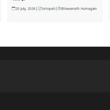
|
|
20 July, 2026
Setopati
Bhawanath Humagain