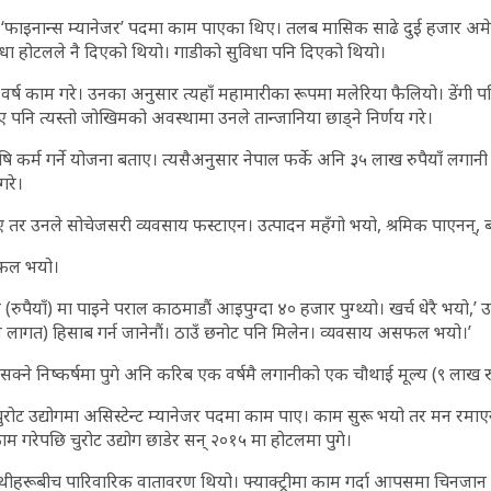
ा ‘फाइनान्स म्यानेजर’ पदमा काम पाएका थिए। तलब मासिक साढे दुई हजार अम
ा होटलले नै दिएको थियो। गाडीको सुविधा पनि दिएको थियो।
 वर्ष काम गरे। उनका अनुसार त्यहाँ महामारीका रूपमा मलेरिया फैलियो। डेंगी प
पनि त्यस्तो जोखिमको अवस्थामा उनले तान्जानिया छाड्ने निर्णय गरे।
ि कर्म गर्ने योजना बताए। त्यसैअनुसार नेपाल फर्के अनि ३५ लाख रुपैयाँ लगान
गरे।
 तर उनले सोचेजसरी व्यवसाय फस्टाएन। उत्पादन महँगो भयो, श्रमिक पाएनन्, ब
फल भयो।
(रुपैयाँ) मा पाइने पराल काठमाडौं आइपुग्दा ४० हजार पुग्थ्यो। खर्च धेरै भयो,’ 
न लागत) हिसाब गर्न जानेनौं। ठाउँ छनोट पनि मिलेन। व्यवसाय असफल भयो।’
क्ने निष्कर्षमा पुगे अनि करिब एक वर्षमै लगानीको एक चौथाई मूल्य (९ लाख रुपै
रोट उद्योगमा असिस्टेन्ट म्यानेजर पदमा काम पाए। काम सुरू भयो तर मन रमाएन।
म गरेपछि चुरोट उद्योग छाडेर सन् २०१५ मा होटलमा पुगे।
थीहरूबीच पारिवारिक वातावरण थियो। फ्याक्ट्रीमा काम गर्दा आपसमा चिनजान