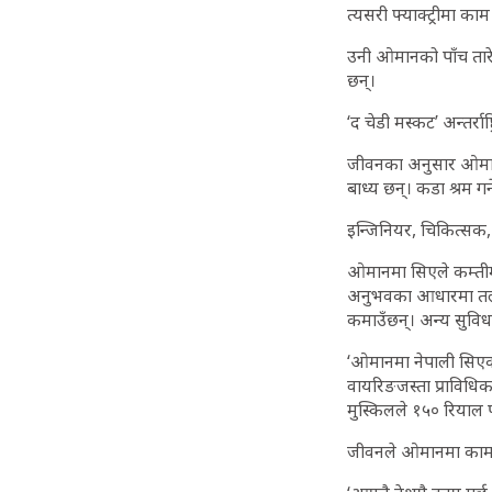
त्यसरी फ्याक्ट्रीमा काम
उनी ओमानको पाँच तारे 
छन्।
‘द चेडी मस्कट’ अन्तर्राष्ट
जीवनका अनुसार ओमानमा
बाध्य छन्। कडा श्रम ग
इन्जिनियर, चिकित्सक, 
ओमानमा सिएले कम्तीमा
अनुभवका आधारमा तलब ब
कमाउँछन्। अन्य सुविधा 
‘ओमानमा नेपाली सिएको 
वायरिङजस्ता प्राविधिक
मुस्किलले १५० रियाल प
जीवनले ओमानमा काम ग