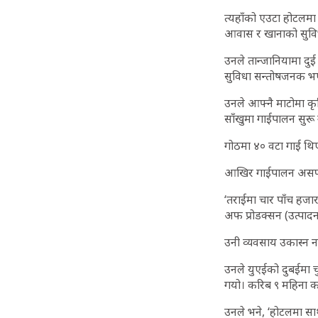
त्यहाँको एउटा होटलम
आवास र खानाको सुविध
उनले तान्जानियामा दुई
सुविधा सन्तोषजनक भए 
उनले आफ्नै माटोमा कृष
साँखुमा गाईपालन सुरू 
गोठमा ४० वटा गाई थिए
आखिर गाईपालन अस
‘तराईमा चार पाँच हजार 
अफ प्रोडक्सन (उत्पाद
उनी व्यवसाय उकास्न नस
उनले युएईको दुबईमा चु
गयो। करिब ९ महिना का
उनले भने, ‘होटलमा सा