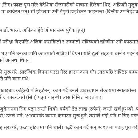
्सी (सिए) पढाइ पूरा गरेर वैदेशिक रोजगारीको यात्रामा छिरेका थिए, अफ्रिकी मुलु
’ मा कार्यरत छन्। सो होटलमा उनी डेपुटी डाइरेक्टर फाइनान्स (वित्तीय उपनिर्दे
ौं, भारत, अफ्रिका हुँदै ओमानसम्म पुगेका हुन्।
रीक्षा दिएपछि अलिक फराकिलो र उज्यालो भविष्यको खोजीमा उनी काठमाडौं
भए पनि उनका लागि काठमाडौं सजिलो थिएन। यति ठूलो सहरमा बस्ने र पढ्ने ख
्ने अवस्था थिएन।
 सुरू गरे। प्रारम्भिक दिनमा एउटा गेस्ट हाउस काम गरे। त्यसपछि राफ्टिङ कम्
ति पनि काम गर्थे।
ाइबाट कहिल्यै पछि हटेनन्। काम गर्दै उनले व्यवस्थापन संकायमा स्नातकोत्तर 
्ड अकाउन्टेन्सी (सिए) पढ्न चाहन्थे। त्यस निमित्त भारत गए।
जुकेसनमा सिए पढ्न सस्तो थियो। वर्षको डेढ लाख (रुपैयाँ) जस्तो खर्च हुन्थ्यो। प
्यो,’ उनले भने, ‘अभ्यासकै क्रममा कमाउन सुरू हुने, त्यसले गर्दा पनि म सिए पढ्न 
 सुरू गरे, एउटा होटलमा पनि थाले। पढ्दै काम गर्दै सन् २०१२ मा पढाइ पूरा ग