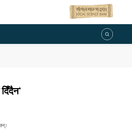
दिँदैन’
छन्।