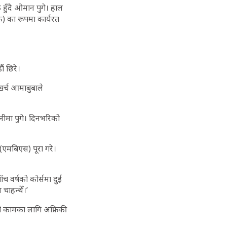
क हुँदै ओमान पुगे। हाल
शक) का रूपमा कार्यरत
 छिरे।
र्च आमाबुबाले
पनीमा पुगे। दिनभरिको
(एमबिएस) पूरा गरे।
ाँच वर्षको कोर्समा दुई
चाहन्थेँ।’
री कामका लागि अफ्रिकी