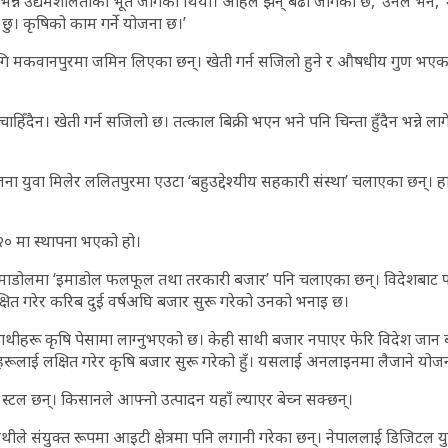
ु भन्ने उद्यमशीलताको भूत जागेको थियो। अहिले झन् बढी जागेको छ,’ उनले भने
 छु। कृषिको काम गर्ने योजना छ।’
गि मकवानपुरमा जमिन लिएका छन्। खेती गर्न सजिलो हुने र औषधीय गुण भएकाले 
ै चाहिँदैन। खेती गर्न सजिलो छ। तत्काल बिक्री भएन भने पनि चिन्ता हुँदैन भन्ने ल
 युवा मिलेर ललितपुरमा एउटा ‘बहुउद्देश्यीय सहकारी संस्था’ चलाएका छन्। हा
२० मा स्थापना भएको हो।
ाडोलमा ‘इमाडोल फलफूल तथा तरकारी बजार’ पनि चलाएका छन्। विदेशबाट फर्
्षित गरेर करिब दुई वर्षअघि बजार सुरू गरेको उनको भनाइ छ।
 साथीहरू कृषि पेसामा लाग्नुभएको छ। केही साथी बजार नपाएर फेरि विदेश जान ब
ीहरूलाई लक्षित गरेर कृषि बजार सुरू गरेको हुँ। यसलाई अनलाइनमा लैजाने योज
्टल छन्। किसानले आफ्नो उत्पादन यहाँ ल्याएर बेच्न सक्छन्।
ले संयुक्त रूपमा आइटी क्षेत्रमा पनि लगानी गरेका छन्। नेपाललाई डिजिटल युगम