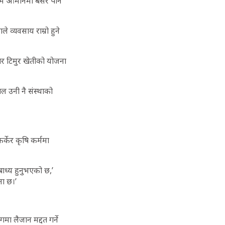
, ‘म ओमानमा बसेर पनि
व्यवसाय राम्रो हुने
ागेर टिमुर खेतीको योजना
ल उनी नै संस्थाको
केर कृषि कर्ममा
ाध्य हुनुभएको छ,’
ना छ।’
ा लैजान मद्दत गर्ने