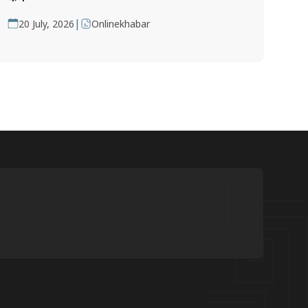
|
20 July, 2026
Onlinekhabar