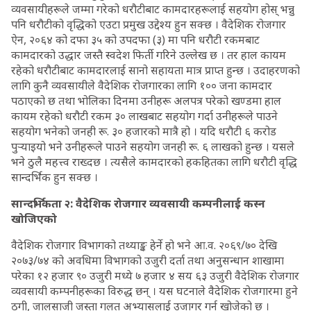
व्यवसायीहरूले जम्मा गरेको धरौटीबाट कामदारहरूलाई सहयोग होस् भन्नु
पनि धरौटीको वृद्धिको एउटा प्रमुख उद्देश्य हुन सक्छ । वैदेशिक रोजगार
ऐन, २०६४ को दफा ३५ को उपदफा (३) मा पनि धरौटी रकमबाट
कामदारको उद्धार जस्तै स्वदेश फिर्ती गरिने उल्लेख छ । तर हाल कायम
रहेको धरौटीबाट कामदारलाई सानो सहायता मात्र प्राप्त हुन्छ । उदाहरणको
लागि कुनै व्यवसायीले वैदेशिक रोजगारका लागि १०० जना कामदार
पठाएको छ तथा भोलिका दिनमा उनीहरू अलपत्र परेको खण्डमा हाल
कायम रहेको धरौटी रकम ३० लाखबाट सहयोग गर्दा उनीहरूले पाउने
सहयोग भनेको जनही रू. ३० हजारको मात्रै हो । यदि धरौटी ६ करोड
पुर्‍याइयो भने उनीहरूले पाउने सहयोग जनही रू. ६ लाखको हुन्छ । यसले
भने ठुलै महत्त्व राख्दछ । त्यसैले कामदारको हकहितका लागि धरौटी वृद्धि
सान्दर्भिक हुन सक्छ ।
सान्दर्भिकता २: वैदेशिक रोजगार व्यवसायी कम्पनीलाई कस्न
खोजिएको
वैदेशिक रोजगार विभागको तथ्याङ्क हेर्ने हो भने आ.व. २०६९/७० देखि
२०७३/७४ को अवधिमा विभागको उजुरी दर्ता तथा अनुसन्धान शाखामा
परेका १२ हजार ९० उजुरी मध्ये ७ हजार ४ सय ६३ उजुरी वैदेशिक रोजगार
व्यवसायी कम्पनीहरूका विरुद्ध छन् । यस घटनाले वैदेशिक रोजगारमा हुने
ठगी, जालसाजी जस्ता गलत अभ्यासलाई उजागर गर्न खोजेको छ ।