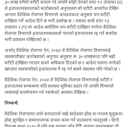
३० लाख रुपैयाँ धरौटी कायम गरे तापनि सोही ऐनको दफा ११ उपदफा (४)
ले इजाजतपत्रवालाको कारोबारको अनुपातमा सो धरौटी अपर्याप्त देखिन
आएमा वैदेशिक रोजगार विभागले आवश्यकता अनुसार थप धरौटी
दाखिला गर्ने आदेश दिने छ भनी उल्लेख छ । यसका साथै दफा १३
उपदफा २ (ग) मा आदेश बमोजिम थप धरौटी दाखिला नगरेमा वैदेशिक
रोजगार विभागले इजाजतपत्रवालाले पाएको इजाजतपत्र रद्द गर्न सक्नेछ
भनी प्रावधान राखिएको छ ।
अर्थात् वैदेशिक रोजगार ऐन, २०६४ ले वैदेशिक रोजगार विभागलाई
व्यवसायीबाट कारोबारको अनुपात अनुसार रू. ३० लाखभन्दा पनि बढी
धरौटी दाखिला गराउन सक्ने अधिकार दिएको छ र आदेश पालना नगरेको
खण्डमा व्यवसायीको इजाजतपत्र नै रद्द गर्न सक्ने व्यवस्था पनि गरेको छ ।
वैदेशिक रोजगार ऐन, २०६४ ले वैदेशिक रोजगार विभागलाई धरौटी र
इजाजतपत्र सम्बन्धमा यति सशक्त भूमिका प्रदान गरे तापनि विभागले
त्यसलाई कार्यान्वयन गर्न नसकेको अवस्था देखिन्छ ।
निष्कर्ष:
वैदेशिक रोजगारमा जाने कामदारले चाहे स्वदेशमा होस् वा गन्तव्य मुलुकमा
होस् सुरक्षित र सम्मानजनक रूपमा काम गर्ने वातावरण पाउनुपर्छ । दिगो
विकास लक्ष्य २०३० ले पनि यस कुरामा जोड दिँदै आफ्ना लक्ष्यहरूमा ती