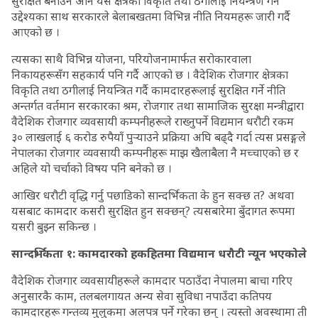
सुरक्षित बनाउने अनि यस क्षेत्रका विकृति तथा ठगीलाई नियन्त्रण गर्ने
उद्देश्यका साथ सरकारले बेलाबखतमा विभिन्न नीति नियमहरू जारी गर्दै
आएको छ ।
त्यसका साथै विभिन्न योजना, परियोजनामार्फत सरोकारवाला
निकायहरूसँग सहकार्य पनि गर्दै आएको छ । वैदेशिक रोजगार क्षेत्रका
विकृति तथा ठगीलाई नियन्त्रित गर्दै कामदारहरूलाई सुरक्षित गर्ने नीति
अन्तर्गत वर्तमान सरकारका श्रम, रोजगार तथा सामाजिक सुरक्षा मन्त्रीद्वारा
वैदेशिक रोजगार व्यवसायी कम्पनीहरूले राख्नुपर्ने विद्यमान धरौटी रकम
३० लाखलाई ६ करोड रुपैयाँ पुर्‍याउने प्रक्रिया अघि बढ्दै गर्दा त्यस प्रसङ्गले
नेपालका रोजगार व्यवसायी कम्पनीहरू माझ खैलाबैला नै मच्चाएको छ र
अहिले यो चर्चाको विषय पनि बनेको छ ।
आखिर धरौटी वृद्धि गर्नु पछाडिको सान्दर्भिकता के हुन सक्छ त? अथवा
यसबाट कामदार कसरी सुरक्षित हुन सक्छन्? त्यसबारेमा बुँदागत रूपमा
यसरी बुझ्न सकिन्छ ।
सान्दर्भिकता १: कामदारको हकहितमा विद्यमान धरौटी न्यून भएकोले
वैदेशिक रोजगार व्यवसायीहरूले कामदार पठाउँदा नेपालमा बाचा गरिए
अनुसारकै काम, तलबलगायत अन्य सेवा सुविधा नपाउँदा कतिपय
कामदारहरू गन्तव्य मुलुकमा अलपत्र पर्ने गरेका छन् । त्यस्तो अवस्थामा ती