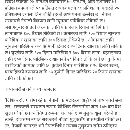
स्वेदश फर्केका २४ प्रतिशत कामदारले ७५ प्रतिशत, आठ दशमलव ७१
प्रतिशत कामदारले ५० प्रतिशत र ७ दशमलव ८८ प्रतिशत कामदारले २५
प्रतिशतम्म ज्याला लिन बाँकी रहेको अध्ययनमा उल्लेख छ । नेपाल
सरकारले नेपाली श्रमिकका लागि न्यूनतम पारिश्रमिक तोकेको छ ।
जसअनुसार साउदी अरबका लागि एक हजार रियाल पारिश्रमिक र
खानाबापत ३०० रियाल तोकेको छ । कतारका लागि ९०० रियाल न्यूनतम
पारिश्रमिक र खानाका लागि ३०० रियाल तोकेको छ । ओमानका लागि
न्यूनतम पारिश्रमिक १०० ओमानी दिनार र २० दिनार खानाका लागि तोकेको
छ । युएईका लागि ९०० दिराम पारिश्रमिक र ३०० दिराम खाना, बहराइनका
लागि १०० दिनार पारिश्रमिक र खानाको २० दिनार तोकिएको छ । कुवेतमा
घरभित्रको कामका लागि ७५ कुवेती दिनार पारिश्रमिक र २० दिनार खाना,
घरबाहिरको कामका लागि ८५ कुवेती दिनार पारिश्रमिक २० दिनार खानाका
लागि तोकेको छ ।
बाध्यकारी श्रम गर्न बाध्य कामदार
वैदेशिक रोजगारीमा रहेका नेपाली कामदारहरू अझै पनि बाध्यकारी श्रममा
छन् । सरकारले संस्थागत रूपमा वैदेशिक रोजगारीमा जान १०७ वटा देश
खुला गरेको छ । व्यक्तिगत रूपमा जान भने १७० मुलुक खुला गरेको छ ।
त्यस्तै, हालसम्म नेपाल सरकारले नौवटा मुलुकसँग श्रम सम्झौता गरेको छ ।
तर, नेपाली कामदार भने नेपालभित्रै र गन्तव्य मुलुकमा समेत ठगिएका