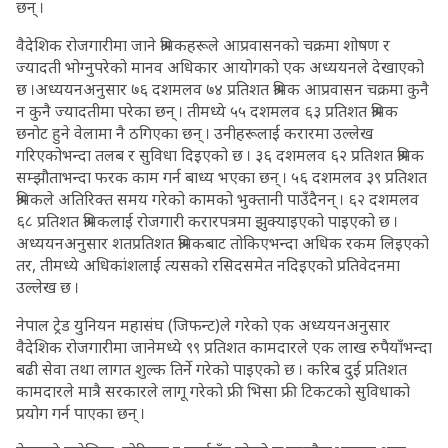
छन् ।
वैदेशिक रोजगारीमा जाने श्रमिकहरूले आप्रवासनको चक्रमा शोषण र
ज्यादती भोग्नुपरेको मानव अधिकार आयोगको एक अध्ययनले देखाएको
छ ।अध्ययनअनुसार ७६ दशमलव ७४ प्रतिशत श्रमिक आप्रवासन चक्रमा कुनै
न कुनै ज्यादतीमा परेका छन् । तीमध्ये ५५ दशमलव ६३ प्रतिशत श्रमिक
छनोट हुने वेलामा नै ठगिएका छन् । उनीहरूलाई करारमा उल्लेख
गरिएकोभन्दा तलब र सुविधा दिइएको छ । ३६ दशमलव ६२ प्रतिशत श्रमिक
सम्झौताभन्दा फरक काम गर्न बाध्य भएका छन् । ५६ दशमलव ३९ प्रतिशत
श्रमिकले अतिरिक्त समय गरेको कामको भुक्तानी पाउँदैनन् । ६२ दशमलव
६८ प्रतिशत श्रमिकलाई रोजगारी करारपत्रमा झुक्याइएको पाइएको छ ।
अध्ययनअनुसार शतप्रतिशत श्रमिकबाट तोकिएभन्दा अधिक रकम लिइएको
तर, तीमध्ये अधिकांशलाई त्यसको रसिदसमेत नदिइएको प्रतिवेदनमा
उल्लेख छ ।
नेपाल ट्रेड युनियन महासंघ (जिफन्ट)ले गरेको एक अध्ययनअनुसार
वैदेशिक रोजगारीमा जानेमध्ये ९९ प्रतिशत कामदारले एक लाख रुपैयाँभन्दा
बढी सेवा तथा लागत शुल्क तिर्ने गरेको पाइएको छ । करिब दुई प्रतिशत
कामदारले मात्रै सरकारले लागू गरेको फ्री भिसा फ्री टिकटको सुविधाको
प्रयोग गर्न पाएका छन् ।