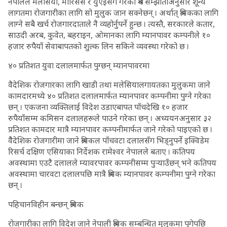
नेपालले मलेसिया, मोरिसस र युएईसँग गरेको श्रम सम्झौताअनुसार शून्य
लागतमा रोजगारीका लागि सो मुलुक जान सक्नेछन् । अर्थात् श्रमिकका लागि
लाग्ने सबै खर्च रोजगारदाताले नै व्यहोर्नुपर्ने हुन्छ । त्यस्तै, सरकारले कतार,
साउदी अरब, कुवेत, बहराइन, ओमानका लागि म्यानपावर कम्पनीले १०
हजार रुपैयाँ सेवाबापतको शुल्क लिन सकिने व्यवस्था गरेको छ ।
४० प्रतिशत युवा दलालमार्फत पुग्छन् म्यानपावरमा
वैदेशिक रोजगारका लागि खाडी तथा मलेसियालगायतका मुलुकमा जाने
कामदारमध्ये ४० प्रतिशत दलालमार्फत म्यानपावर कम्पनीमा पुग्ने गरेका
छन् । एकजना व्यक्तिलाई विदेश उडाएबापत पाँचदेखि १० हजार
रुपैयाँसम्म कमिसन दलालहरूले पाउने गरेका छन् । अध्ययनअनुसार ३२
प्रतिशत कामदार मात्रै म्यानपावर कम्पनीमार्फत जाने गरेको पाइएको छ ।
वैैदेशिक रोजगारीमा जाने श्रमिकल पाँचवटा दलालसँग भिड्नुपर्ने इक्विडेम
रिसर्च दक्षिण एसियाका निर्देशक रामेश्वर नेपालले बताए । कतिपय
अवस्थामा एउटै दलालले म्यावरपावर कम्पनीसम्म पुर्‍याउँछन् भने कतिपय
अवस्थामा चारवटा दलालपछि मात्रै श्रमिक म्यानपावर कम्पनीमा पुग्ने गरेका
छन् ।
पहिचानविहीन बन्छन् श्रमिक
रोजगारीका लागि विदेश जाने नेपाली श्रमिक सम्बन्धित मुलुकमा पुगेपछि