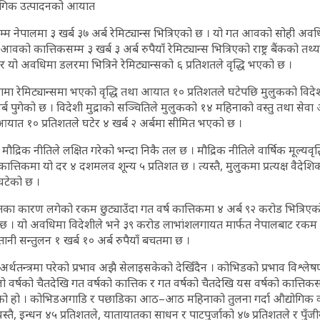
्योगिक उत्पादनको आयात
म नेपालमा ३ खर्ब ३७ अर्ब रेमिट्यान्स भित्रिएको छ । यो गत आवको सोही अव
वको कात्तिकसम्म ३ खर्ब ३ अर्ब रुपैयाँ रेमिट्यान्स भित्रिएको राष्ट्र बैंकको तथ्यां
 यो अवधिमा डलरमा भित्रिने रेमिट्यान्सको ६ प्रतिशतले वृद्धि भएको छ ।
ा रेमिट्यान्समा भएको वृद्धि तथा आयात १० प्रतिशतले घटेपछि मुलुकको विदेशी
र्ब पुगेको छ । विदेशी मुद्राको सञ्चितिले मुलुकको १४ महिनाको वस्तु तथा सेवा 
आयात १० प्रतिशतले घटेर ४ खर्ब २ अर्बमा सीमित भएको छ ।
ौद्रिक नीतिले लक्षित गरेको भन्दा निकै तल छ । मौद्रिक नीतिले वार्षिक मूल्यवृद
। कात्तिकमा यो दर ४ दशमलव शून्य ५ प्रतिशत छ । त्यस्तै, मुलुकमा प्रत्यक्ष वैदे
घटेको छ ।
ा कारण लगेको रकम छुट्याउँदा गत वर्ष कात्तिकमा ४ अर्ब ९२ करोड भित्रिएको 
 । यो अवधिमा विदेशीले भने ३९ करोड लाभांशलगायत मार्फत नेपालबाट रकम 
नी सन्तुलन १ खर्ब १० अर्ब रुपैयाँ बचतमा छ ।
न्त्रमा परेको प्रभाव अझै सेलाइसकेको देखिँदैन । कोभिडको प्रभाव विश्लेषण गर्
ो वर्षको चैतदेखि गत वर्षको कात्तिक र गत वर्षको चैतदेखि यस वर्षको कात्तिकसम
ाएको हो । कोभिडअगाडि र पछाडिका आठ–आठ महिनाको तुलना गर्दा औद्योगिक 
यस्तै, इन्धन ४५ प्रतिशतले, यातायातका साधन र पाटपुर्जाको ४७ प्रतिशतले र पुँ