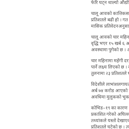
फेरि घट्न थाल्यो औद
चालू आवको कात्तिकसम्
प्रतिशतले बढी हो । गत आ
मासिक प्रतिवेदनअनुसार
चालू आवको चार महिनाम
वृद्धि भएर १५ खर्ब ६ अ
अवस्थामा पुगेको छ । 
चार महिनामा महँगी दर म
पार्ने लक्ष्य लिएको छ 
तुलनामा २३ प्रतिशतले 
विदेशीले लाभांशलगायतक
अर्ब ७४ करोड आएको छ
अवधिमा मुलुकको भुक्ता
कोभिड–१९ का कारण अर्थत
प्रकाशित गरेको अघिल्ल
तथ्यांकले यस्तो देख
प्रतिशतले घटेको छ । त्