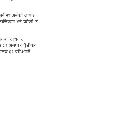
र्ब २९ अर्बको आयात
ात्तिकमा भने घटेको छ
यातका साधन र
 ८२ अर्बमा र पुँजीगत
शमलव ६१ प्रतिशतले