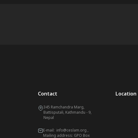
Contact
Location
345 Ramchandra Marg,
Battisputali, Kathmandu - 9,
Nepal
E-mail:
info@ceslam.org
,
Mailing address: GPO Box