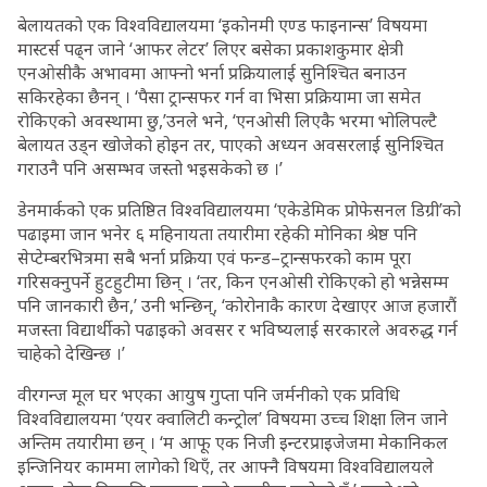
बेलायतको एक विश्वविद्यालयमा ‘इकोनमी एण्ड फाइनान्स’ विषयमा
मास्टर्स पढ्न जाने ‘आफर लेटर’ लिएर बसेका प्रकाशकुमार क्षेत्री
एनओसीकै अभावमा आफ्नो भर्ना प्रक्रियालाई सुनिश्चित बनाउन
सकिरहेका छैनन् । ‘पैसा ट्रान्सफर गर्न वा भिसा प्रक्रियामा जा समेत
रोकिएको अवस्थामा छु,’उनले भने, ‘एनओसी लिएकै भरमा भोलिपल्टै
बेलायत उड्न खोजेको होइन तर, पाएको अध्यन अवसरलाई सुनिश्चित
गराउनै पनि असम्भव जस्तो भइसकेको छ ।’
डेनमार्कको एक प्रतिष्ठित विश्वविद्यालयमा ‘एकेडेमिक प्रोफेसनल डिग्री’को
पढाइमा जान भनेर ६ महिनायता तयारीमा रहेकी मोनिका श्रेष्ठ पनि
सेप्टेम्बरभित्रमा सबै भर्ना प्रक्रिया एवं फन्ड–ट्रान्सफरको काम पूरा
गरिसक्नुपर्ने हुटहुटीमा छिन् । ‘तर, किन एनओसी रोकिएको हो भन्नेसम्म
पनि जानकारी छैन,’ उनी भन्छिन्, ‘कोरोनाकै कारण देखाएर आज हजारौं
मजस्ता विद्यार्थीको पढाइको अवसर र भविष्यलाई सरकारले अवरुद्ध गर्न
चाहेको देखिन्छ ।’
वीरगन्ज मूल घर भएका आयुष गुप्ता पनि जर्मनीको एक प्रविधि
विश्वविद्यालयमा ‘एयर क्वालिटी कन्ट्रोल’ विषयमा उच्च शिक्षा लिन जाने
अन्तिम तयारीमा छन् । ‘म आफू एक निजी इन्टरप्राइजेजमा मेकानिकल
इन्जिनियर काममा लागेको थिएँ, तर आफ्नै विषयमा विश्वविद्यालयले