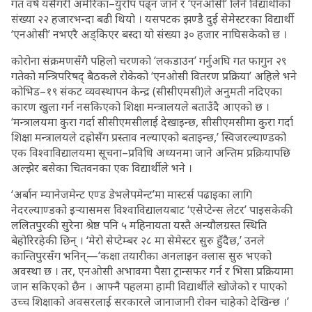
गत वर्ष यसैगरी अमेरिका–युरोप पढ्न जाने र ‘एनओसी’ लिने विद्यार्थीको
संख्या २२ हजारभन्दा बढी थियो । यसपटक झण्डै दुई सेमेस्टरका विद्यार्थी
‘एनओसी’ नभएरै अड्किएर बस्दा यो संख्या ३० हजार नाघिसकेको छ ।
कोरोना संक्रमणसँगै पहिलो चरणको ‘लकडाउन’ गर्नुअघि गत फागुन २९
गतेको मन्त्रिपरिषद् बैठकले रोकेको ‘एनओसी वितरण प्रक्रिया’ अहिले भने
कोभिड–१९ संकट व्यवस्थापन केन्द्र (सीसीएमसी)ले अनुमती नदिएका
कारण खुला गर्न नसकिएको शिक्षा मन्त्रालयले बताउँदै आएको छ ।
‘मन्त्रालयमा कुरा गर्दा सीसीएमसीलाई देखाइन्छ, सीसीएमसीमा कुरा गर्दा
शिक्षा मन्त्रालयले दह्रोसँग प्रस्ताव नल्याएको बताइन्छ,’ स्विजरल्याण्डको
एक विश्वाविद्यालयमा सूचना–प्रविधि अध्यनमा जाने अन्तिम प्रक्रियापछि
अल्झेर बसेका चितवनका एक विद्यार्थीले भने ।
‘अर्बान म्यानेजमेन्ट एण्ड डेभलेपमेन्ट’मा मास्टर्स पढाइका लागि
नेदरल्याण्डको इऱ्यासमस विश्वाविद्यालयबाट ‘एसेप्टेन्स लेटर’ पाइसकेकी
ललितपुरकी सुरेना श्रेष्ठ पनि ५ महिनायता यस्तै अन्यौलग्रस्त स्थिति
बेहोरिरहेकी छिन् । ‘मेरो सेप्टेम्बर २८ मा सेमेस्टर सुरु हुँदैछ,’ उनले
कान्तिपुरसँग भनिन्—‘कक्षा तयारीका अनलाइन क्लास सुरु भएको
अवस्था छ । तर, एनओसी अभावमा पैसा ट्रान्सफर गर्न र भिसा प्रक्रियामा
जान सकिएको छैन । आफ्नै पहलमा हामी विद्यार्थीले खोजेको र पाएको
उच्च शिक्षाको अवसरलाई सरकारले जानाजानी रोक्न चाहेको देखिन्छ ।’