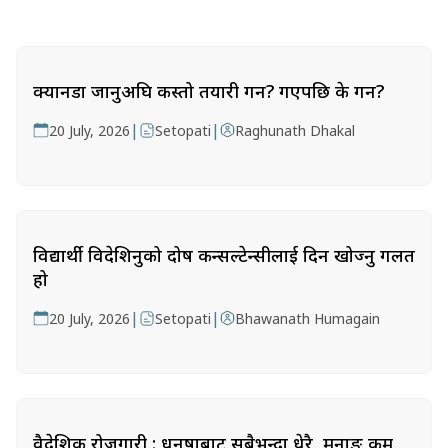
क्यानडा जानुअघि कस्तो तयारी गर्ने? गएपछि के गर्ने?
|
|
20 July, 2026
Setopati
Raghunath Dhakal
विद्यार्थी विदेशिनुको दोष कन्सल्टेन्सीलाई दिन खोज्नु गलत
हो
|
|
20 July, 2026
Setopati
Bhawanath Humagain
वैदेशिक रोजगारी : धनुषाबाट सबैभन्दा धेरै, मनाङ कम