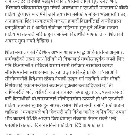
अफर–लेटर दिएपछि पढाइमा जाने तयारीमा लागेको हुँ,’ उनले भने,
‘भिसाको प्रक्रियासमेत पूरा गरेको अवस्थामा र एनओसी पाउनासाथै बाँकी
प्रक्रिया टुंग्याएर म जर्मनी जाने तयारीमा बसेको ५ महिना भइसक्यो । तर,
अनाहकमा शिक्षा मन्त्रालयले मजस्ता हजारौं विद्यार्थीलाई अन्यौलग्रस्त
बनाइदिएको छ ।’ आउँदो सेप्टेम्बर महिनामा सुरु हुने शैक्षिक सत्रको
प्रक्रियामा तत्कालै सरिक हुन नसकेमा विद्यार्थीले पाएको उच्च शिक्षाको
अवसर गुम्न सक्ने देखिन्छ ।
शिक्षा मन्त्रालयको वैदेशिक अध्यन शाखासम्बद्ध अधिकारीका अनुसार,
कर्मचारीको तहमा एनओसीको यो विषयलाई गम्भीरतापूर्वक रुपले लिए
पनि शिक्षामन्त्री र सचिवले यसमा खासै सरोकार नराखेका कारण
सीसीएमसीमा स्पष्ट रुपमा एजेन्डा उठ्न सकिरहेको छैन । ‘यसअघि
सीसीएमसीले विदेशमा रहेका नेपाली उद्धार गर्न नसकिने भनेर गरेको
निर्णयलाई पर्यटनमन्त्रीको अडानले शुक्रबार उल्टाइदिएको छ,’ ती
अधिकारीले भने, ‘यसैगरी अडान र कारण स्पष्ट खुलाएर ३० हजारभन्दा
बढी विद्यार्थीको यो समस्यालाई सीसीएमसीमा उठाउने हो भने एनओसी
प्रक्रिया तत्काल सुचारु हुन सक्छ, यसमा शिक्षा मन्त्री र सचिवको अडान
चाहिन्छ ।’ मन्त्रालयले भने जेजसरी पनि विदेश जाने र अनियन्त्रित रुपमा
भीड बढाउने स्थिति आएमा विद्यार्थीमाझ संक्रमण फैलन सक्ने भन्दै
एनओसी तत्काल दिन नसकिने प्रतिक्रिया दिँदै आएको छ ।