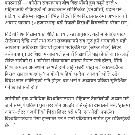
काठमाडौँ — कोरोना संक्रमणका बीच विद्यार्थीको हुल बढ्ने डरले ५
महिनाअघि रोकिएको नो अब्जेक्सन सर्टिफिकेट (एनओसी) प्रदान गर्ने
प्रक्रिया अझैसम्म नखुल्दा विभिन्न विदेशी विश्वविद्यालयहरुमा अध्ययनको
अवसर पाएका ३० हजारभन्दा बढी नेपाली विद्यार्थी बिचल्लीमा परेका छन् ।
विदेशी विश्वविद्यालयको शैक्षिक क्यालेन्डरअनुसार, यही महिना(अगस्ट/
सेप्टेम्बर) देखि भर्ना तथा कक्षा सञ्चालनको सत्र सुरु हुने भएकाले र यही
आधारमा अधिकांश विद्यार्थी हातमा ‘स्वीकृति पत्र’ (अफर लेटर) लिएर
बसेका छन् । तर शिक्षा मन्त्रालयले हजारौं विद्यार्थीले पाइरहेको अवसरलाई
रोकेर राखेको छ । ‘कोरोना संक्रमणका कारण नेपाल मात्रै होइन, सिंगो
विश्व कपठन अवस्थामा छ भन्ने हामीलाई राम्ररी थाहा छ,’ काठमाडौंका
विराज खनाल भन्छन्- ‘एनओसी चाहियो भन्दैमा आजको भोलि उडेर
विदेश जान खोजिएको पनि होइन, बरु भर्ना र अध्ययन प्रक्रिया सुनिश्चित
गर्न खोजिएको हो ।’
जर्मनीको एक प्राविधिक विश्वविद्यालयमा भेहिकल टेक्नोलोजी अध्यन गर्न
जाने सम्पूर्ण प्रक्रिया पूरा गरेर पनि अल्झेर बसिरहेका खनालले भने, ‘हातमा
अफर–लेटर र जर्मनीको भिसा लिएर बसे पनि ‘एनओसी’ नपाउँदा
विश्वविद्यालयमा पैसा ट्रान्सफर गर्न र भर्ना प्रक्रियामा सामेल हुन सकिरहेको
छैन ।’