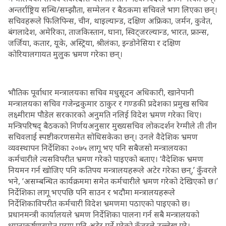
अन्तर्राष्ट्रिय सन्धि/सम्झौता, सम्मेलन र बैठकमा सचिवले भाग लिएका छन्।
सचिवहरूले फिलिपिन्स, चीन, थाइल्यान्ड, दक्षिण अफ्रिका, जर्मन, कुवेत,
बंगलादेश, अमेरिका, ताजकिस्तान, घाना, स्विट्जरल्यान्ड, भारत, फ्रान्स,
जर्जिया, कतार, यूके, अस्ट्रिया, श्रीलंका, इन्डोनेसिया र दक्षिण
कोरियालगायत मुलुक भ्रमण गरेका छन्।
भौतिक पूर्वाधार मन्त्रालयका सचिव मधुसूदन अधिकारी, खानेपानी
मन्त्रालयका सचिव गजेन्द्रकुमार ठाकुर र गण्डकी प्रदेशका प्रमुख सचिव
लक्ष्मीराम पौडेल सरकारको अनुमति नलिई विदेश भ्रमण गरेका थिए।
मन्त्रिपरिषद् बैठकको निर्णयअनुसार मुख्यसचिव लोकदर्शन रेग्मीले ती तीन
सचिवलाई स्पष्टीकरणसमेत सोधिसकेका छन्। उनले वैदेशिक भ्रमण
व्यवस्थापन निर्देशिका २०७५ लागू भए पनि सबैजसो मन्त्रालयका
कर्मचारीले त्यसविपरीत भ्रमण गरेको पाइएको बताए। ‘वैदेशिक भ्रमण
नियमन गर्न खोजिए पनि कतिपय मन्त्रालयहरूले अटेर गरेका छन्,’ कुँवरले
भने, ‘असम्बन्धित कार्यक्रममा समेत कर्मचारीले भ्रमण गरेको देखिएको छ।’
निर्देशिका लागू भएपछि पनि साउन र भदौमा मन्त्रालयहरूले
निर्देशिकाविपरीत कर्मचारी विदेश भ्रमणमा पठाएको पाइएको छ।
प्रधानमन्त्री कार्यालयले भ्रमण निर्देशिका पालना गर्न सबै मन्त्रालयको
ध्यानाकर्षणसमेत गराए पनि अटेर गर्ने गरेको कुँवरले उल्लेख गरे।