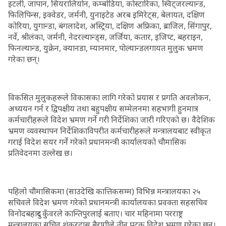
इटली, जापान, सियरालियोन, कम्बोडिया, कोस्टारिका, स्विट्जरल्यान्ड,
फिलिपिन्स, इक्वेडर, जर्मनी, युनाइटेड अरब इमिरेट्स, बेलायत, दक्षिण
कोरिया, युगान्डा, बंगलादेश, अस्ट्रिया, दक्षिण अफ्रिका, ब्राजिल, सिंगापुर,
नर्वे, श्रीलंका, जर्मनी, नेदरल्यान्ड्स, जर्जिया, कतार, इजिप्ट, बहराइन,
फिनल्यान्ड, युक्रेन, क्यानडा, म्यानमार, पोल्यान्डलगायत मुलुक भ्रमण
गरेका छन्।
विकसित मुलुकहरूले विकासका लागि गरेको प्रयास र प्रगति अवलोकन,
अध्ययन गर्न र द्विपक्षीय तथा बहुपक्षीय सम्मेलनमा सहभागी हुनमात्र
कर्मचारीहरूले विदेश भ्रमण गर्ने गरी निर्देशिका जारी गरिएको छ। वैदेशिक
भ्रमण व्यवस्थापन निर्देशिकाविपरीत कर्मचारीहरूले मन्त्रालयबाट स्वीकृत
गराई विदेश सयर गर्ने गरेको प्रधानमन्त्री कार्यालयको चौमासिक
प्रतिवेदनमा उल्लेख छ।
पहिलो चौमासिकमा (साउदेखि कात्तिकसम्म) विभिन्न मन्त्रालयका २५
सचिवले विदेश भ्रमण गरेको प्रधानमन्त्री कार्यालयका प्रवक्ता सहसचिव
विनोदबहादुर कुँवरले कान्तिपुरलाई बताए। चार महिनामा परराष्ट्र
मन्त्रालयका सचिव शंकरदास बैरागीले तीन पटक विदेश भ्रमण गरेका छन्।