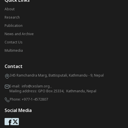
Quick Links
About
Research
Publication
News and Archive
Contact Us
Multimedia
Contact
345 Ramchandra Marg, Battisputali, Kathmandu - 9, Nepal
E-mail:
info@ceslam.org
,
Mailing address: GPO Box 25334, Kathmandu, Nepal
Phone:
+977-1-4572807
Social Media