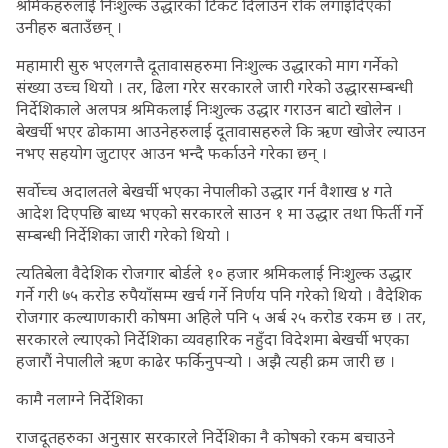
श्रमिकहरुलाई निःशुल्क उद्धारको टिकट दिलाउन रोक लगाइदिएको
उनीहरु बताउँछन् ।
महामारी सुरु भएलगत्तै दूतावासहरुमा निःशुल्क उद्धारको माग गर्नेको
संख्या उच्च थियो । तर, ढिला गरेर सरकारले जारी गरेको उद्धारसम्बन्धी
निर्देशिकाले अलपत्र श्रमिकलाई निःशुल्क उद्धार गराउन बाटो खोलेन ।
बेखर्ची भएर ढोकामा आउनेहरुलाई दूतावासहरुले कि ऋण खोजेर ल्याउन
नभए सहयोग जुटाएर आउन भन्दै फर्काउने गरेका छन् ।
सर्वोच्च अदालतले बेखर्ची भएका नेपालीको उद्धार गर्न वैशाख ४ गते
आदेश दिएपछि बाध्य भएको सरकारले साउन १ मा उद्धार तथा फिर्ती गर्ने
सम्बन्धी निर्देशिका जारी गरेको थियो ।
त्यतिबेला वैदेशिक रोजगार बोर्डले १० हजार श्रमिकलाई निःशुल्क उद्धार
गर्ने गरी ७५ करोड रुपैयाँसम्म खर्च गर्ने निर्णय पनि गरेको थियो । वैदेशिक
रोजगार कल्याणकारी कोषमा अहिले पनि ५ अर्ब २५ करोड रकम छ । तर,
सरकारले ल्याएको निर्देशिका व्यवहारिक नहुँदा विदेशमा बेखर्ची भएका
हजारौं नेपालीले ऋण काढेर फर्किनुपर्‍यो । अझै त्यही क्रम जारी छ ।
कामै नलाग्ने निर्देशिका
राजदूतहरुका अनुसार सरकारले निर्देशिका नै कोषको रकम बचाउने