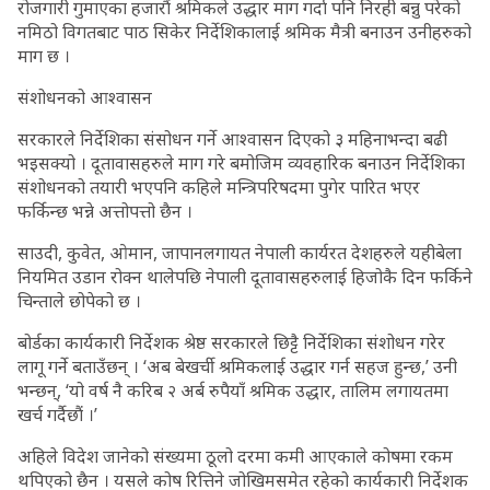
रोजगारी गुमाएका हजारौं श्रमिकले उद्धार माग गर्दा पनि निरही बन्नु परेको
नमिठो विगतबाट पाठ सिकेर निर्देशिकालाई श्रमिक मैत्री बनाउन उनीहरुको
माग छ ।
संशोधनको आश्वासन
सरकारले निर्देशिका संसोधन गर्ने आश्वासन दिएको ३ महिनाभन्दा बढी
भइसक्यो । दूतावासहरुले माग गरे बमोजिम व्यवहारिक बनाउन निर्देशिका
संशोधनको तयारी भएपनि कहिले मन्त्रिपरिषदमा पुगेर पारित भएर
फर्किन्छ भन्ने अत्तोपत्तो छैन ।
साउदी, कुवेत, ओमान, जापानलगायत नेपाली कार्यरत देशहरुले यहीबेला
नियमित उडान रोक्न थालेपछि नेपाली दूतावासहरुलाई हिजोकै दिन फर्किने
चिन्ताले छोपेको छ ।
बोर्डका कार्यकारी निर्देशक श्रेष्ठ सरकारले छिट्टै निर्देशिका संशोधन गरेर
लागू गर्ने बताउँछन् । ‘अब बेखर्ची श्रमिकलाई उद्धार गर्न सहज हुन्छ,’ उनी
भन्छन्, ‘यो वर्ष नै करिब २ अर्ब रुपैयाँ श्रमिक उद्धार, तालिम लगायतमा
खर्च गर्दैछौं ।’
अहिले विदेश जानेको संख्यमा ठूलो दरमा कमी आएकाले कोषमा रकम
थपिएको छैन । यसले कोष रित्तिने जोखिमसमेत रहेको कार्यकारी निर्देशक