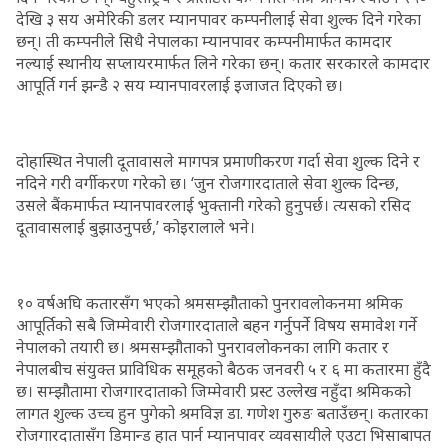
देखि ३ सय अमेरिकी डलर म्यानपावर कम्पनीलाई सेवा शुल्क दिने गरेका
छन्। ती कम्पनीले सिधै नेपालका म्यानपावर कम्पनीमार्फत कामदार
नल्याई स्थानीय सप्लायरमार्फत लिने गरेका छन्। कतार सरकारले कामदार
आपूर्ति गर्न झन्डै २ सय म्यानपावरलाई इजाजत दिएको छ।
दोहास्थित नेपाली दूतावासले मागपत्र प्रमाणीकरण गर्दा सेवा शुल्क दिने र
नदिने गरी वर्गीकरण गरेको छ। ‘जुन रोजगारदाताले सेवा शुल्क दिन्छ,
उसले बैंकमार्फत म्यानपावरलाई भुक्तानी गरेको हुनुपर्छ। त्यसको रसिद
दूतावासलाई बुझाउनुपर्छ,’ कोइरालाले भने।
१० वर्षअघि कतारसँग भएको श्रमसम्झौताको पुनरावलोकनमा श्रमिक
आपूर्तिको सबै जिम्मेवारी रोजगारदाताले बहन गर्नुपर्ने विषय समावेश गर्ने
नेपालको तयारी छ। श्रमसम्झौताको पुनरावलोकनका लागि कतार र
नेपालबीच संयुक्त प्राविधिक समूहको बैठक जनवरी ५ र ६ मा कतारमा हुँदै
छ। सम्झौतामा रोजगारदाताको जिम्मेवारी प्रस्ट उल्लेख नहुँदा श्रमिकको
लागत शुल्क उच्च हुन पुगेको श्रमविज्ञ डा. गणेश गुरुङ बताउँछन्। कतारका
रोजगारदातासँग डिमान्ड हात पार्न म्यानपावर व्यवसायीले एउटा भिसाबापत