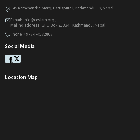
345 Ramchandra Marg, Battisputali, Kathmandu - 9, Nepal
E-mail:
info@ceslam.org
,
Mailing address: GPO Box 25334, Kathmandu, Nepal
Phone:
+977-1-4572807
Social Media
Location Map