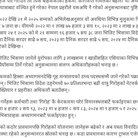
जै पार गराउने तर त्यस बाहेककाको हकमा ‘कागजात नमिलेको बहाना’ मा अध्या
यात्राबाट वञ्चित हुने गरेका नेपाल प्रहरीले यसअघि नै गरेको अनुसन्धानबाट पुष
२२ देखि २१ मे २०२५ सम्मको अभिलेखअनुसार यो अवधिमा विभिन्न मुलुकमा 
र ७ जना छ । यीमध्ये २०२२ मा १ लाख ७७ हजार ३ सय १०, २०२३ मा २ लाख ४
सय २४ र २०२५ को मे २१ सम्ममा ९६ हजार ५ सय ३८ जना भिजिट भिसामा विदेश
 दैनिक सरदर साढे ७ सय, २०२३ मा दैनिक सरदर साढे ५ सय, २०२४ मा दैनि
को देखिन्छ ।
भिजिट भिसामा जानेले युरोपका लागि ३ लाखसम्म र खाडीसहित एसियाका विभिन्
ुपैयाँसम्म तिर्ने गरेको अनुसन्धानमा संलग्न अधिकारीहरूको भनाइ छ ।
मको हिस्सा अध्यागमनदेखि गृह मन्त्रालयको उच्च पदस्थसम्मै जाने गरेको पक्र
। भिजिट भिसामा विदेश उड्नेमध्ये ७० प्रतिशतभन्दा बढी यात्रु गिरोहको नेटवर्
्तियार र प्रहरीका अधिकारी बताउँछन् ।
गर्नेहरू कर्मचारी तथा ‘गिरोह’ कै केरकारमा परेर विमानस्थलबाटै फर्काइएका छ
 ४ हजार २ सय ९३, २०२३ मा ४ हजार ८ सय ८३, २०२४ मा ९ हजार ५ र २०२५ क
िसावाहक अध्यागमनबाटै फर्काइएका हुन् ।
ो कठोर प्रावधानपछि गिरोहको योजनामा जानेहरू बढेको र अब यस्ता विवादित 
स्था रहेको अनुसन्धानरत स्रोतको भनाइ छ । कडा प्रावधानका कारण ट्राभल एजेन