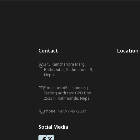
Contact
Location
345 Ramchandra Marg,
Battisputali, Kathmandu - 9,
Nepal
E-mail:
info@ceslam.org
,
Mailing address: GPO Box
25334, Kathmandu, Nepal
Phone:
+977-1-4572807
Social Media