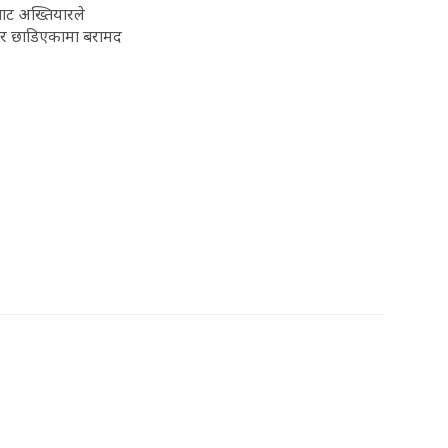
बाट अख्तियारले
एर छाडिएकामा बरामद