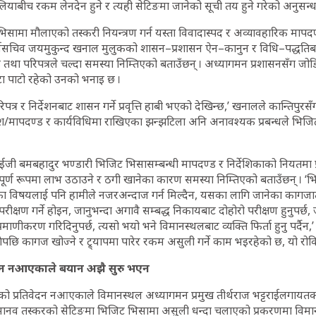
चौलियाबीच रकम लेनदेन हुने र त्यही सेटिङमा जानेको सूची तय हुने गरेको अनुसन
ामा मौलाएको तस्करी नियन्त्रण गर्न यस्ता विवादास्पद र अव्यावहारिक मापदण्ड 
ूर्वसचिव जयमुकुन्द खनाल मुलुकको शासन–प्रशासन ऐन–कानुन र विधि–पद्धतिब
 तथा परिपत्रले चल्दा समस्या निम्तिएको बताउँछन् । अध्यागमन प्रशासनसँग ज
ा पाटो रहेको उनको भनाइ छ ।
त्र र निर्देशनबाट शासन गर्ने प्रवृत्ति हाबी भएको देखिन्छ,’ खनालले कान्तिपुरस
देश/मापदण्ड र कार्यविधिमा राखिएका झन्झटिला अनि अनावश्यक प्रबन्धले भिज
आईजी बमबहादुर भण्डारी भिजिट भिसासम्बन्धी मापदण्ड र निर्देशिकाको नियतमा प्
र्ण रूपमा लाभ उठाउने र ठगी खानेका कारण समस्या निम्तिएको बताउँछन् । ‘
ा विषयलाई पनि हामीले नजरअन्दाज गर्न मिल्दैन, यसका लागि जानेका कागज
 परीक्षण गर्ने होइन, जानुभन्दा अगावै सम्बद्ध निकायबाट दोहोरो परीक्षण हुनुपर्छ
्रमाणीकरण गरिदिनुपर्छ, त्यसो भयो भने विमानस्थलबाट व्यक्ति फिर्ता हुनु पर्दैन,’
ुगेपछि कागज खोज्ने र ट्र्यापमा पारेर रकम असुली गर्ने काम भइरहेको छ, यो रोकिन
िवेदन नआएकाले बयान अझै सुरु भएन
लाको प्रतिवेदन नआएकाले विमानस्थल अध्यागमन प्रमुख तीर्थराज भट्टराईलगाय
। मानव तस्करको सेटिङमा भिजिट भिसामा असुली धन्दा चलाएको प्रकरणमा विम