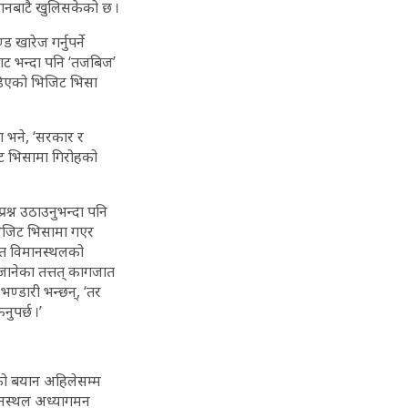
्धानबाटै खुलिसकेको छ ।
खारेज गर्नुपर्ने
ाट भन्दा पनि ‘तजबिज’
ोडिएको भिजिट भिसा
ँग भने, ‘सरकार र
िट भिसामा गिरोहको
रश्न उठाउनुभन्दा पनि
भिजिट भिसामा गएर
ात विमानस्थलको
, जानेका तत्तत् कागजात
 भण्डारी भन्छन्, ‘तर
ुपर्छ ।’
तको बयान अहिलेसम्म
ानस्थल अध्यागमन