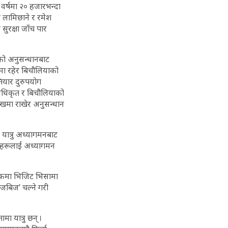
र्षमा २० हजारभन्दा
वि लामिछाने र रमेश
 सुरक्षा जाँच पार
एको अनुसन्धानबाट
कमा रहेर बिचौलियाको
ियार दुरुपयोग
अधिकृत र बिचौलियाको
िखमा राखेर अनुसन्धान
यात्रु अध्यागमनबाट
तिहरूलाई अध्यागमन
लुकमा भिजिट भिसामा
 ‘तजबिज’ चल्ने गरी
मा यात्रु छन् ।