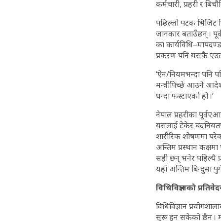
कर्मचारी, प्रहरी र बि
पछिल्लो पटक भिजिट भिस
जानकार बताउँछन् । प
का कार्यविधि–मापदण्ड
प्रकरण पनि यसकै एउट
‘ऐन/नियमभन्दा पनि परिप
मन्त्रीपिच्छे आउने आ
धन्दा फस्टाएको हो ।’
नेपाल प्रहरीका पूर्वए
यसलाई टेकेर बदनियतपू
शारीरिक शोषणमा परेक
अन्तिम प्रस्थान कक्षमा
सही छन् भनेर पहिल्यै प
यहाँ अन्तिम बिन्दुमा प
विधिविज्ञानको प्रत
विधिविज्ञान प्रयोगशा
सुरू हुन सकेको छैन 