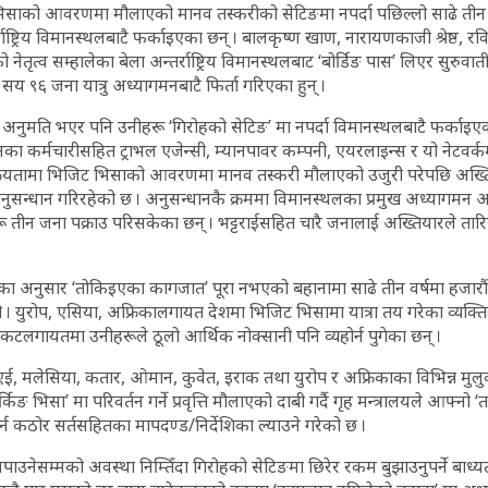
साको आवरणमा मौलाएको मानव तस्करीको सेटिङमा नपर्दा पछिल्लो साढे तीन व
तर्राष्ट्रिय विमानस्थलबाटै फर्काइएका छन् । बालकृष्ण खाण, नारायणकाजी श्रेष्ठ, र
नेतृत्व सम्हालेका बेला अन्तर्राष्ट्रिय विमानस्थलबाट ‘बोर्डिङ पास’ लिएर सुरुवाती
 ९६ जना यात्रु अध्यागमनबाटै फिर्ता गरिएका हुन् ।
गर्न अनुमति भएर पनि उनीहरू ‘गिरोहको सेटिङ’ मा नपर्दा विमानस्थलबाटै फर्काइ
सनका कर्मचारीसहित ट्राभल एजेन्सी, म्यानपावर कम्पनी, एयरलाइन्स र यो नेटवर्
क्रियतामा भिजिट भिसाको आवरणमा मानव तस्करी मौलाएको उजुरी परेपछि अख्त
ुसन्धान गरिरहेको छ । अनुसन्धानकै क्रममा विमानस्थलका प्रमुख अध्यागमन 
रू तीन जना पक्राउ परिसकेका छन् । भट्टराईसहित चारै जनालाई अख्तियारले तार
 अनुसार ‘तोकिइएका कागजात’ पूरा नभएको बहानामा साढे तीन वर्षमा हजारौं 
 । युरोप, एसिया, अफ्रिकालगायत देशमा भिजिट भिसामा यात्रा तय गरेका व्यक्
 टिकटलगायतमा उनीहरूले ठूलो आर्थिक नोक्सानी पनि व्यहोर्न पुगेका छन् ।
ई, मलेसिया, कतार, ओमान, कुवेत, इराक तथा युरोप र अफ्रिकाका विभिन्न मु
वर्किङ भिसा’ मा परिवर्तन गर्ने प्रवृत्ति मौलाएको दाबी गर्दै गृह मन्त्रालयले आफ्नो
र्न कठोर सर्तसहितका मापदण्ड/निर्देशिका ल्याउने गरेको छ ।
न नपाउनेसम्मको अवस्था निम्तिँदा गिरोहको सेटिङमा छिरेर रकम बुझाउनुपर्ने बाध्यता