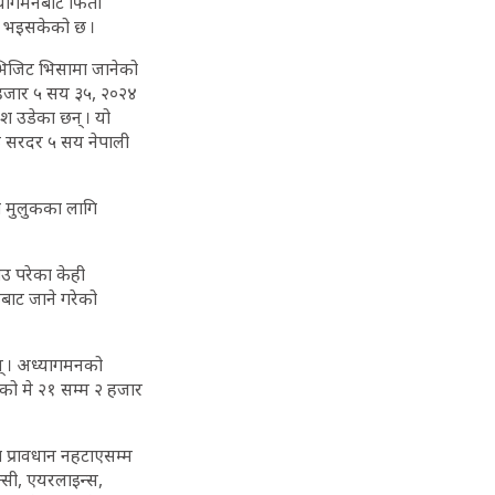
गमनबाटै फिर्ता
्टि भइसकेको छ ।
भिजिट भिसामा जानेको
 हजार ५ सय ३५, २०२४
 उडेका छन् । यो
क सरदर ५ सय नेपाली
न मुलुकका लागि
ाउ परेका केही
कबाट जाने गरेको
न् । अध्यागमनको
ो मे २१ सम्म २ हजार
प्रावधान नहटाएसम्म
्सी, एयरलाइन्स,