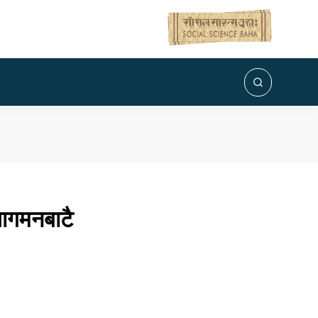
यागमनबाटै