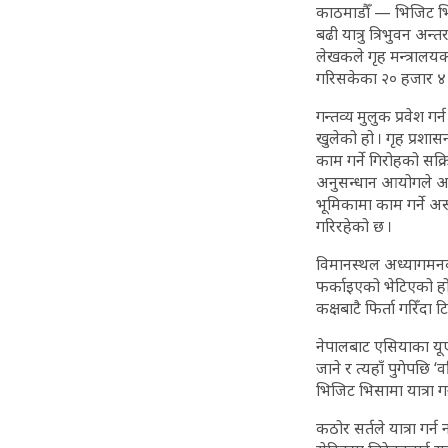
काठमाडौँ — भिजिट भि
बढी यात्रु त्रिभुवन अन्
लेखकले गृह मन्त्रालयको 
गरिसकेका २० हजार ४ सय
गन्तव्य मुलुक प्रवेश 
खुलेको हो । गृह प्रशा
काम गर्ने गिरोहको स
अनुसन्धान आयोगले अन
भूमिकामा काम गर्ने अ
गरिरहेको छ ।
विमानस्थल अध्यागमनका
फर्काइएको भेटिएको हो
कक्षबाटै फिर्ता गरिँदा
नेपालबाट एसियाका यूए
जाने र त्यहाँ पुगेपछि ‘
भिजिट भिसामा यात्रा ग
कठोर सर्तले यात्रा गर्