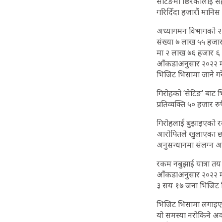
सेटिङमा छिरेकालाई सह
गरिदिँदा हजारौं मानिस 
अध्यागमन विभागको २०
संख्या ७ लाख ५५ हजा
मा २ लाख ७६ हजार ६ 
आँकडाअनुसार २०२२ मा
भिजिट भिसामा जाने गरे
गिरोहको ‘सेटिङ’ बाट 
प्रतिव्यक्ति ५० हजार र
गिरोहलाई बुझाइएको रक
आरोपितले खुलाएका छन् 
अनुसन्धानमा संलग्न अख
रकम नबुझाई यात्रा तय 
आँकडाअनुसार २०२२ मा
३ सय १७ जना भिजिट भ
भिजिट भिसामा लगाइएक
यो समस्या नरोकिने अव