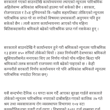
सरकारले गएको साउनदेखि कार्यान्वयनमा ल्याएको न्यूनतम पारिश्रमिक
अहिलेसम्म अधिकांश श्रमिकको हातमा पर्न सकेको छैन । सरकार,
रोजगारदाता र टे«ड युनियनको त्रि–पक्षीय सहमतिबाट तोकिएको न्यूनतम
पारिश्रमिक प्राप्त गरे वा नगरेको विषयमा प्रभावकारी अनुगमन पनि हुन
सकेको छैन । त्यसै कारण कार्यान्वयनमा आएको पाँच महिना
बितिसक्दासमेत श्रमिकले बढेको पारिश्रमिक प्राप्त गर्न नसकेका हुन् ।
सरकारले साउनदेखि नै कार्यान्वयन हुने गरी श्रमिकको न्यूनतम पारिश्रमिक
१३ हजार ४५० रुपियाँ तोकेको थियो । उक्त निर्णयसँगै देशभरका श्रमिकले
खुसियालीसमेत मनाएका थिए तर निर्णय गरेको पाँच महिना बित्दा पनि
श्रमिकको तलब सरकारी राजपत्रमा मात्रै बढेको पाइएको छ । केही
कम्पनीले सरकारी निर्णय कार्यान्वयन गरे पनि अधिकांश श्रमिकले न्यूनतम
पारिश्रमिक नपाउँदा निराश छन्।
यसै सन्दर्भमा दैनिक १२ घण्टा काम गर्दै आएका सुरक्षा गार्डले सरकारले
तोकेको न्यूनतम पारिश्रमिक नपाएको दाबीसहित गएको कात्तिक २७ गते
श्रम तथा व्यवसायजन्य रोग व्यवस्थापन विभागमा १०४ वटा
कम्पनीविरुद्धमा उजुरी दर्ता गराए । विभागको १०९६ दर्ता नम्बरमा दर्ता