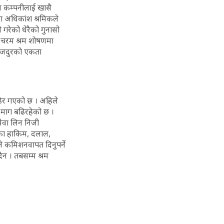
 कम्पनीलाई खासै
 अधिकांश श्रमिकले
 गरेको धेरैको गुनासो
क चरम श्रम शोषणमा
ा मजदुरको एकता
ै बढेर गएको छ । अहिले
 माग बढिरहेको छ ।
सेवा लिन निजी
ायका हाकिम, दलाल,
 कमिशनवापत दिनुपर्ने
ँदैन । तबसम्म श्रम