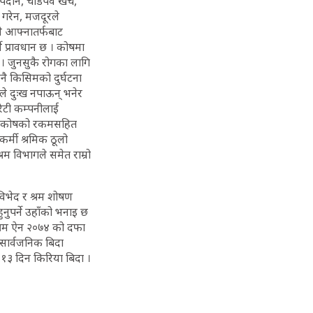
दान, चाडपर्व खर्च,
 गरेन, मजदूरले
ले आफ्नातर्फबाट
े प्रावधान छ । कोषमा
 । जुनसुकै रोगका लागि
नै किसिमको दुर्घटना
े दुःख नपाऊन् भनेर
रेटी कम्पनीलाई
यत कोषको रकमसहित
र्मी श्रमिक ठूलो
म विभागले समेत राम्रो
 विभेद र श्रम शोषण
नुपर्ने उहाँको भनाइ छ
श्रम ऐन २०७४ को दफा
सार्वजनिक बिदा
ा,१३ दिन किरिया बिदा ।