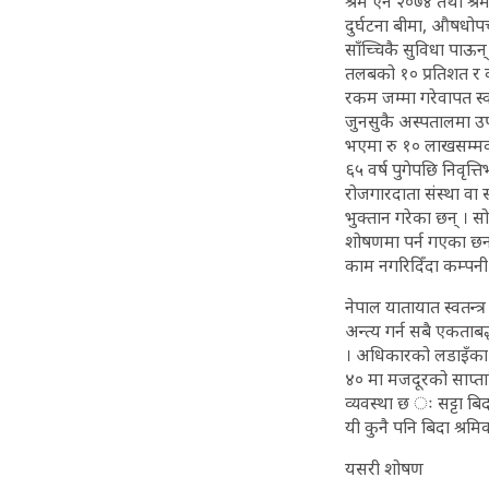
श्रम ऐन २०७४ तथा श्र
दुर्घटना बीमा, औषधोपच
साँच्चिकै सुविधा पाऊन
तलबको १० प्रतिशत र कम
रकम जम्मा गरेवापत स्
जुनसुकै अस्पतालमा उप
भएमा रु १० लाखसम्मक
६५ वर्ष पुगेपछि निवृत
रोजगारदाता संस्था 
भुक्तान गरेका छन् । स
शोषणमा पर्न गएका छन्
काम नगरिदिँदा कम्पनी म
नेपाल यातायात स्वतन्त
अन्त्य गर्न सबै एकताब
। अधिकारको लडाइँका 
४० मा मजदूरको साप्ता
व्यवस्था छ ः सट्टा बि
यी कुनै पनि बिदा श्रम
यसरी शोषण