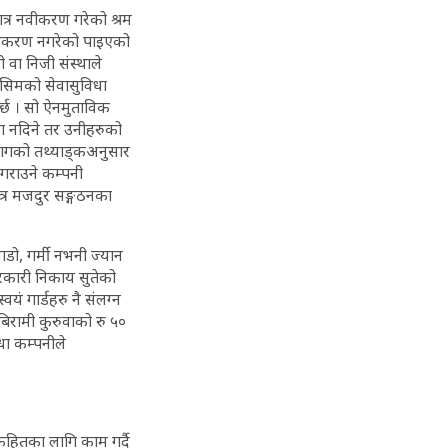
ात्र नवीकरण गरेको श्रम
नवीकरण नगरेको पाइएको
 वा निजी संस्थाले
िसिमको सेवासुविधा
पर्छ । सो ऐनमुताविक
ा नदिने तर उनीहरुको
िभागको तथ्याड्कअनुसार
ध गराउने कम्पनी
्त्र मजदुर सङ्गठनका
जाडो, गर्मी नभनी ज्यान
सरकारी निकाय सुतेको
ं गार्डहरु नै संलग्न
 बिरामी कुरुवाको रु ५०
धा कम्पनीले
हकहितका लागि काम गर्दै