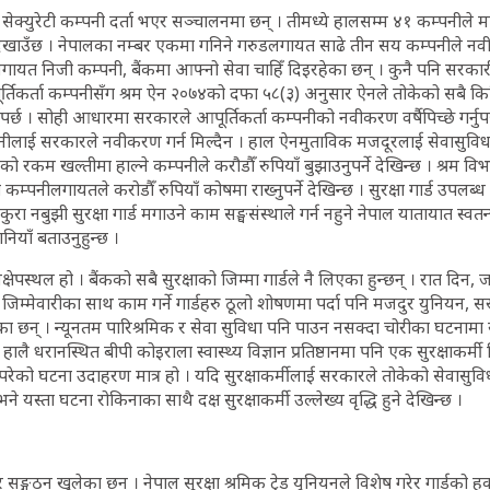
सेक्युरेटी कम्पनी दर्ता भएर सञ्चालनमा छन् । तीमध्ये हालसम्म ४१ कम्पनीले म
देखाउँछ । नेपालका नम्बर एकमा गनिने गरुडलगायत साढे तीन सय कम्पनीले 
ायत निजी कम्पनी, बैंकमा आफ्नो सेवा चाहिँ दिइरहेका छन् । कुनै पनि सरकारी
आपूर्तिकर्ता कम्पनीसँग श्रम ऐन २०७४को दफा ५८(३) अनुसार ऐनले तोकेको सबै क
्नुपर्छ । सोही आधारमा सरकारले आपूर्तिकर्ता कम्पनीको नवीकरण वर्षैपिच्छे गर्नु
पनीलाई सरकारले नवीकरण गर्न मिल्दैन । हाल ऐनमुताविक मजदूरलाई सेवासुविध
रकम खल्तीमा हाल्ने कम्पनीले करौडौँ रुपियाँ बुझाउनुपर्ने देखिन्छ । श्रम व
कम्पनीलगायतले करोडौँ रुपियाँ कोषमा राख्नुपर्ने देखिन्छ । सुरक्षा गार्ड उपलब्
नबुझी सुरक्षा गार्ड मगाउने काम सङ्घसंस्थाले गर्न नहुने नेपाल यातायात स्वतन
बानियाँ बताउनुहुन्छ ।
्षेपस्थल हो । बैंकको सबै सुरक्षाको जिम्मा गार्डले नै लिएका हुन्छन् । रात दिन, 
 जिम्मेवारीका साथ काम गर्ने गार्डहरु ठूलो शोषणमा पर्दा पनि मजदुर युनियन, 
न् । न्यूनतम पारिश्रमिक र सेवा सुविधा पनि पाउन नसक्दा चोरीका घटनामा स्वय
हालै धरानस्थित बीपी कोइराला स्वास्थ्य विज्ञान प्रतिष्ठानमा पनि एक सुरक्षाकर्मी
 परेको घटना उदाहरण मात्र हो । यदि सुरक्षाकर्मीलाई सरकारले तोकेको सेवासुवि
 भने यस्ता घटना रोकिनाका साथै दक्ष सुरक्षाकर्मी उल्लेख्य वृद्धि हुने देखिन्छ ।
्गठन खुलेका छन् । नेपाल सुरक्षा श्रमिक ट्रेड युनियनले विशेष गरेर गार्डको 