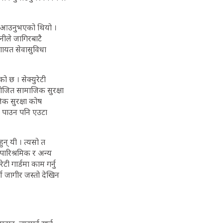
र्दैआउनुभएको थियो ।
ीले जागिरबाटै
गायत सेवासुविधा
ो छ । सेक्युरेटी
ोजित सामाजिक सुरक्षा
िक सुरक्षा कोष
िर पाउन पनि एउटा
न् यी । त्यसो त
 पारिश्रमिक र अन्य
ी गार्डमा काम गर्नु
र्ण जागीर जस्तो देखिन