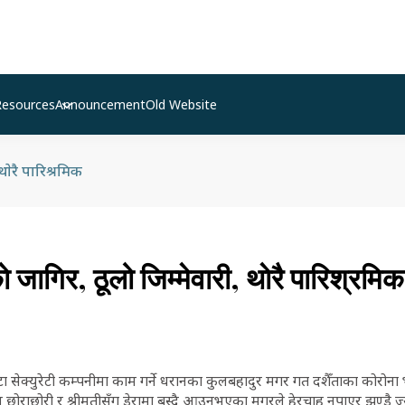
Resources
Announcement
Old Website
 थाेरै पारिश्रमिक
डकाे जागिर, ठूलो जिम्मेवारी, थाेरै पारिश्रमिक
टा सेक्युरेटी कम्पनीमा काम गर्ने धरानका कुलबहादुर मगर गत दशैँताका कोर
न छोराछोरी र श्रीमतीसँग डेरामा बस्दै आउनुभएका मगरले हेरचाह नपाएर झण्डै ज