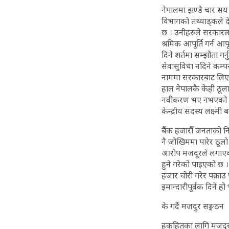
नेपालमा झण्डै चार सय 
विभागको तथ्याड्कले 
छ । उनीहरुले सरकारलग
श्रमिक आपूर्ति गर्न 
दिने शर्तमा सम्झौता गर
सेवासुविधा नदिने कम्
नाममा सरकारबाट लिएको 
हाल नेपालकै केही ठूला 
नवीकरण भए नभएको कुरा 
केन्द्रीय सदस्य लक्ष्मी 
बैंक हजारौँ जनताको निक
नै जोखिममा पारेर ठूलो
आरोप मजदूरले लगाएका छ
हुने गरेको पाइएको छ । 
हजार चोरी गरेर पक्राउ
इमान्दारीपूर्वक दिने हो
के गर्दै मजदुर सङ्गठन
हकहितका लागि मजदूर सङ