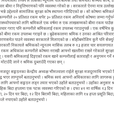
म नियमावली २०७५ ले तोकेको न्यूनतम पारिश्रमिक तथा कर्मचारी सञ्चय कोष, उप
ार बीमा र निवृत्तिभरणको पनि व्यवस्था गरेको छ । सरकारले ऐनमा मात्र उल्लेख
् भन्ने उद्देश्यले सामाजिक सुरक्षा कोष स्थापना गरिदिएको छ । सो कोषमा श्रमिक
्पनीले २० प्रतिशत रकम थपेर ३० प्रतिशत रकम अनिवार्य कोषमा जम्मा गर्नुपर्न
वास्थ्योपचारको लागि श्रमिकले एक वर्षमा रु एक लाखसम्मको बीमा रकम पाउँछ
चार गराए पनि कम्पनीले श्रमिकलाई रकम उपलब्ध गराउनुपर्छ । एक वर्षभित्र कु
ो बीमा रकम उपलब्ध गराइने छ । बुढेसकालमा श्रमिक र उनका आश्रित परिवारल
्तिभरणसमेत पाउने व्यवस्था सरकारले मिलाएको छ । सोहीबमोजिम कुनै पनि सेक्यु
वा सरकारी निकायले श्रमिकको न्यूनतम मासिक तलब रु १३ हजार चार सयलगा
ो रकम अधिकांश कम्पनीले कोषमा नराखी आफ्नो खल्तीमा राख्ने गरेकाले सुरक्षाक
 । यसरी श्रमिकलाई दिइएको रकम खाने कम्पनीलाई कारवाही र अनुगमन गर्ने श्र
ोटाउँदै जाने र श्रमिक दुब्लाउँदै गएका छन् ।
्र मजदूर सङ्गठनका केन्द्रीय अध्यक्ष भीमज्वाला राईले सुरक्षा मजदूरमाथि भएको
द्ध भएर लाग्नुपर्ने बताउनुभयो । श्रमिक स्वयं आफ्नो अधिकारका लागि जागरुक हु
लागि आफ्नो सङ्गठन लड्न तयार भएको उहाँले बताउनुभयो । उहाँका अनुसार 
हिक बिदा हप्तामा एक पटक व्यवस्था गरिएको छ । दफा ४१ मा वार्षिक १३ दिन 
दा, २० दिन घर बिदा, १२ दिन बिरामी बिदा, महिलाका लागि १४ हप्ता प्रसूति बिद
िकले नपाएको उहाँले बताउनुभयो ।