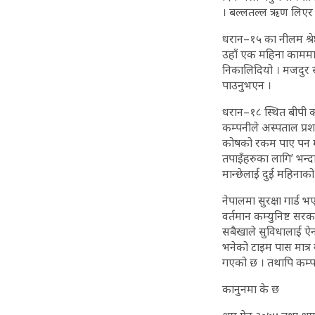
। बल्लतल्ल ऋण लिएर 
धरान–१५ का नीलम श्रेष
उहाँ एक महिना काममा 
निकालिदियो । मजदुर स
पाउनुभएन ।
धरान–१८ स्थित बीपी कोइ
कम्पनीले अस्पताल प्
कोषको रकम पाए पन मगर
तपाइँहरुका लागि’ भन्द
मान्छेलाई दुई महिना
नेपालमा सुरक्षा गार्ड
वर्तमान कम्युनिष्ट सर
सबैखाले सुविधालाई ऐनम
भनेको टाइम पास मात्र ग
गएको छ । तथापि कम्प
कानुनमा के छ