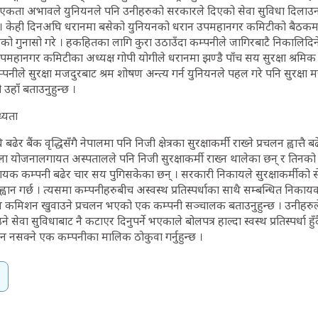
कता अभावले युनियनले पनि उनीहरुको सरकारले दिएको सेवा सुविधा दिलाउन
 । केही दिनअघि धरानमा बसेको युनियनको धरान उपमहानगर कमिटीको बैठकमा
को गुनासो गरे । हकहितका लागि कुरा उठाउँदा कम्पनीले जागिरबाटै निकालिदिने
पमहानगर कमिटीका अध्यक्ष गोपी योगीले धरानमा झण्डै पाँच सय सुरक्षा श्रमि
पनीले सुरक्षा मजदुरबाट श्रम शोषण अन्त्य गर्न युनियनले पहल गरे पनि सुरक्ष
हाँ बताउनुहुन्छ ।
ध्यता
ेर बैंक वृद्धिसँगै नेपालमा पनि निजी क्षेत्रका सुरक्षाकर्मी राख्ने प्रचलन ह्वात्त
ला योजनालगायत अस्पतालले पनि निजी सुरक्षाकर्मी राख्न थालेका छन् र तिनको
रदायक कम्पनी बढेर चार सय पुगिसकेका छन् । सरकारी निकायले सुरक्षाकर्मीको 
वान गर्छ । त्यसमा कम्पनीहरुबीच अस्वस्थ प्रतिस्पर्धाका साथै सम्बन्धित निक
ध कमिशन खुवाउने प्रचलन भएको एक कम्पनी सञ्चालक बताउनुहुन्छ । उनीहरुले
सेवा सुविधाबाट नै कटाएर दिनुपर्ने भएकाले बोलपत्र हाल्दा स्वस्थ प्रतिस्पर्धा हु
नसक्ने एक कम्पनीका मालिक ठोकुवा गर्नुहुन्छ ।