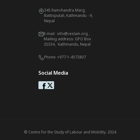
345 Ramchandra Marg,
Battisputali, Kathmandu - 9,
Nepal
E-mail:
info@ceslam.org
,
Mailing address: GPO Box
25334, Kathmandu, Nepal
Phone:
+977-1-4572807
Social Media
© Centre for the Study of Labour and Mobility. 2024