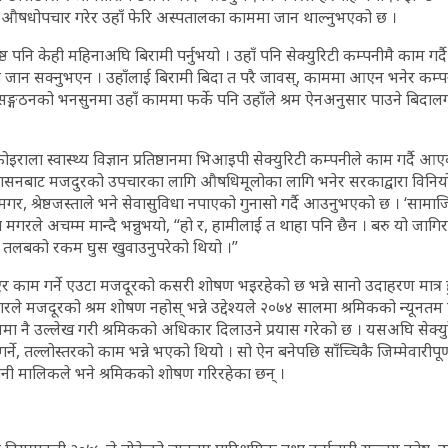
औषधोपचार गरेर उहाँ फेरि अस्पतालका काममा जान थाल्नुभएको छ ।
्ठ पनि केही महिनाअघि बिरामी पर्नुभयो । उहाँ पनि सेक्युरिटी कम्पनीमै काम ग
जान सक्नुभएन । उहाँलाई बिरामी बिदा त परै जावस्, काममा आएन भनेर कम्पन
ङ्गठनको भनसुनमा उहाँ काममा फर्के पनि उहाँले श्रम ऐनअनुसार पाउने बिदाल
राला स्वास्थ्य विज्ञान प्रतिष्ठानमा भिआइपी सेक्युरिटी कम्पनीले काम गर्दै आएक
रशासनबाट मजदुरको उपचारका लागि औषधिमूलोका लागि भनेर सरकाद्वारा विनिय
, श्रेष्ठजस्ताले भने सेवासुविधा नपाएको गुनासो गर्दै आउनुभएको छ । ‘सामाज
ा मगरले अचम्म मान्दै भन्नुभयो, “हो र, हामीलाई त थाहा पनि छैन । बरु यो जाग
को तलबको रकम घुस खुवाउनुपरेको थियो ।”
 भएर काम गर्ने एउटा मजदूरको कसरी शोषण भइरहेको छ भन्ने सानो उदाहरण मात्र हु
कारले मजदूरको श्रम शोषण नहोस् भन्ने उद्देश्यले २०७४ सालमा श्रमिकको न्यूनतम
ा नै उल्लेख गरी श्रमिकको अधिकार दिलाउने प्रयास गरेको छ । यसअघि सेक्युरेट
र्ने, तल्लोस्तरको काम भन्ने भएको थियो । सो ऐन बनेपछि साँच्चिकै जिम्मेवारीपू
नी मालिकले भने श्रमिकको शोषण गरिरहेका छन् ।