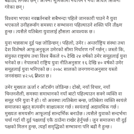
बढाउँदै लगेका छन् । आफ्नो भूमिकामा नयाँपन र नयाँ आधार सिर्जना
गरेका छन् ।
विश्वमा भएका नवप्रवर्तनबारे सबैभन्दा पहिले जानकारी पाउने नै युवा
भएकाले उनीहरूसँग समस्या र सम्भावना पहिल्याउने शक्ति पनि तीक्ष्ण
हुन्छ । त्यसैले यतिबेला युवालाई हौसला आवश्यक छ ।
युवा भन्नासाथ दुई पक्ष जोडिन्छन् । पहिलो, उमेर । अन्तर्राष्ट्रिय संस्था तथा
देश विशेषले आफूअनुकूल उमेरको सीमा निर्धारण गर्ने गर्छन् । जस्तो कि,
संयुक्त राष्ट्रसंघ तथा विश्व बैंकले १५ देखि २४ वर्षको उमेर समूहलाई युवा
भनेको छ । नेपालको राष्ट्रिय युवा नीतिअनुसार १६ देखि ४० वर्षको उमेर
समूहलाई युवा भनिएको छ । २०७८ सालको जनगणनाअनुसार यस्तो
जनसंख्या ४२.५६ प्रतिशत छ ।
उमेर मुख्यतः ऊर्जा र आँटसँग जोडिन्छ । दोस्रो, नयाँ विचार, नयाँ
चिन्तनशैली, समस्या समाधानको नयाँ बाटो पहिल्याउन सक्ने व्यक्ति वा
समूह पनि युवा नै हो । यो अवस्था त्यतिबेला बन्छ, जतिबेला व्यक्ति स्वयंले
समाजका बृहत् सत्यसँग साक्षात्कार गर्छ । स्वयंलाई अद्यावधिक गर्छ ।
मुख्यतः समयसँग आफूलाई सान्दर्भिक बनाउँछ । त्यसैले युवाको सन्दर्भमा
चर्चा गर्दा यी दुई पक्षलाई एकै ठाउँमा राखेर हेर्नुपर्छ । जुन समाजमा यी दुई
पक्षको मिलन हुन्छ, त्यहाँ समृद्धिको सम्भावना पनि बढी नै हुन्छ ।