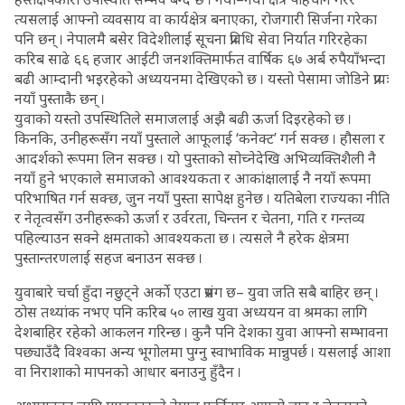
त्यसलाई आफ्नो व्यवसाय वा कार्यक्षेत्र बनाएका, रोजगारी सिर्जना गरेका
पनि छन् । नेपालमै बसेर विदेशीलाई सूचना प्रविधि सेवा निर्यात गरिरहेका
करिब साढे ६६ हजार आईटी जनशक्तिमार्फत वार्षिक ६७ अर्ब रुपैयाँभन्दा
बढी आम्दानी भइरहेको अध्ययनमा देखिएको छ । यस्तो पेसामा जोडिने प्रायः
नयाँ पुस्ताकै छन् ।
युवाको यस्तो उपस्थितिले समाजलाई अझै बढी ऊर्जा दिइरहेको छ ।
किनकि, उनीहरूसँग नयाँ पुस्ताले आफूलाई ‘कनेक्ट’ गर्न सक्छ । हौसला र
आदर्शको रूपमा लिन सक्छ । यो पुस्ताको सोच्नेदेखि अभिव्यक्तिशैली नै
नयाँ हुने भएकाले समाजको आवश्यकता र आकांक्षालाई नै नयाँ रूपमा
परिभाषित गर्न सक्छ, जुन नयाँ पुस्ता सापेक्ष हुनेछ । यतिबेला राज्यका नीति
र नेतृत्वसँग उनीहरूको ऊर्जा र उर्वरता, चिन्तन र चेतना, गति र गन्तव्य
पहिल्याउन सक्ने क्षमताको आवश्यकता छ । त्यसले नै हरेक क्षेत्रमा
पुस्तान्तरणलाई सहज बनाउन सक्छ ।
युवाबारे चर्चा हुँदा नछुट्ने अर्को एउटा प्रसंग छ– युवा जति सबै बाहिर छन् ।
ठोस तथ्यांक नभए पनि करिब ५० लाख युवा अध्ययन वा श्रमका लागि
देशबाहिर रहेको आकलन गरिन्छ । कुनै पनि देशका युवा आफ्नो सम्भावना
पछ्याउँदै विश्वका अन्य भूगोलमा पुग्नु स्वाभाविक मान्नुपर्छ । यसलाई आशा
वा निराशाको मापनको आधार बनाउनु हुँदैन ।