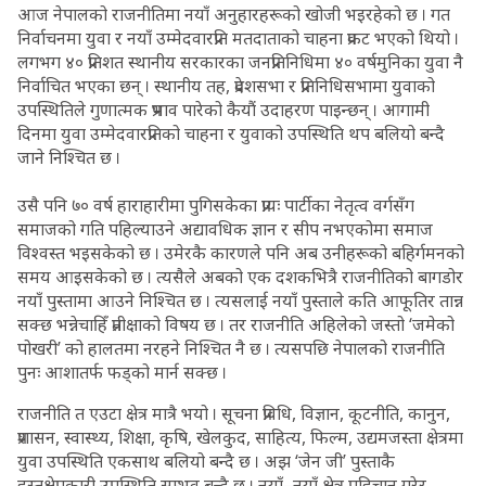
आज नेपालको राजनीतिमा नयाँ अनुहारहरूको खोजी भइरहेको छ । गत
निर्वाचनमा युवा र नयाँ उम्मेदवारप्रति मतदाताको चाहना प्रकट भएको थियो ।
लगभग ४० प्रतिशत स्थानीय सरकारका जनप्रतिनिधिमा ४० वर्षमुनिका युवा नै
निर्वाचित भएका छन् । स्थानीय तह, प्रदेशसभा र प्रतिनिधिसभामा युवाको
उपस्थितिले गुणात्मक प्रभाव पारेको कैयौं उदाहरण पाइन्छन् । आगामी
दिनमा युवा उम्मेदवारप्रतिको चाहना र युवाको उपस्थिति थप बलियो बन्दै
जाने निश्चित छ ।
उसै पनि ७० वर्ष हाराहारीमा पुगिसकेका प्रायः पार्टीका नेतृत्व वर्गसँग
समाजको गति पहिल्याउने अद्यावधिक ज्ञान र सीप नभएकोमा समाज
विश्वस्त भइसकेको छ । उमेरकै कारणले पनि अब उनीहरूको बहिर्गमनको
समय आइसकेको छ । त्यसैले अबको एक दशकभित्रै राजनीतिको बागडोर
नयाँ पुस्तामा आउने निश्चित छ । त्यसलाई नयाँ पुस्ताले कति आफूतिर तान्न
सक्छ भन्नेचाहिँ प्रतीक्षाको विषय छ । तर राजनीति अहिलेको जस्तो ‘जमेको
पोखरी’ को हालतमा नरहने निश्चित नै छ । त्यसपछि नेपालको राजनीति
पुनः आशातर्फ फड्को मार्न सक्छ ।
राजनीति त एउटा क्षेत्र मात्रै भयो । सूचना प्रविधि, विज्ञान, कूटनीति, कानुन,
प्रशासन, स्वास्थ्य, शिक्षा, कृषि, खेलकुद, साहित्य, फिल्म, उद्यमजस्ता क्षेत्रमा
युवा उपस्थिति एकसाथ बलियो बन्दै छ । अझ ‘जेन जी’ पुस्ताकै
हस्तक्षेपकारी उपस्थिति सम्भव बन्दै छ । नयाँ–नयाँ क्षेत्र पहिचान गरेर