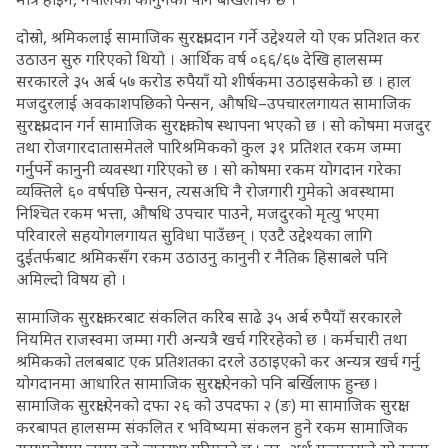
दोस्रो, श्रमिकलाई सामाजिक सुरक्षा प्रदान गर्ने उद्देश्यले यो एक प्रतिशत कर
उठाउन सुरु गरिएको थियो । आर्थिक वर्ष ०६६/६७ देखि हालसम्म
सरकारले ३५ अर्ब ५७ करोड रुपैयाँ यो शीर्षकमा उठाइसकेको छ । हाल
मजदुरलाई अवकाशपछिको पेन्सन, औषधि–उपचारलगायत सामाजिक
सुरक्षा प्रदान गर्न सामाजिक सुरक्षा कोष स्थापना भएको छ । सो कोषमा मजदुर
तथा रोजगारदातासमेतले पारिश्रमिकको कुल ३१ प्रतिशत रकम जम्मा
गर्नुपर्ने कानुनी व्यवस्था गरिएको छ । सो कोषमा रकम योगदान गरेका
व्यक्तिले ६० वर्षपछि पेन्सन, त्यसअघि नै रोजगारी गुमेको अवस्थामा
निश्चित रकम भत्ता, औषधि उपचार पाउने, मजदुरको मृत्यु भएमा
परिवारले सहयोगलगायत सुविधा पाउँछन् । एउटै उद्देश्यका लागि
दुईतर्फबाट श्रमिकसँग रकम उठाउनु कानुनी र नैतिक हिसाबले पनि
अमिल्दो विषय हो ।
सामाजिक सुरक्षा करबाट संकलित करिब साढे ३५ अर्ब रुपैयाँ सरकारले
नियमित राजस्वमा जम्मा गरी अन्यत्रै खर्च गरिरहेको छ । कर्मचारी तथा
श्रमिकको तलबबाट एक प्रतिशतका दरले उठाइएको कर अन्यत्र खर्च गर्नु
योगदानमा आधारित सामाजिक सुरक्षा ऐनको पनि बर्खिलाफ हुन्छ ।
सामाजिक सुरक्षा ऐनको दफा २६ को उपदफा २ (ङ) मा सामाजिक सुरक्षा
करबापत हालसम्म संकलित र भविष्यमा संकलन हुने रकम सामाजिक