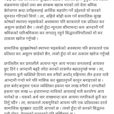
संक्रमणमा रहेको तथा श्रम सम्बन्ध खराब भएको त्यो वेला श्रमिक
बेरोजगार बन्दा उनीहरूलाई आर्थिक सहयोग गर्ने उद्देश्यले यो करको
सुरुवात गरिएको थियो । तर, अहिले सोही काम गर्न सामाजिक सुरक्षा
कोषको स्थापना भइसकेको अवस्थामा पनि सरकारले एक प्रतिशत कर
असुल्न छाडेको छैन । त्यसो हुँदा न्यूनतम सीमाभन्दा कम आम्दानी गर्ने
श्रमिकको पारिश्रमिकमा कर लगाउनु नहुने सिद्धान्तविपरीतको यो कर
तत्काल खारेज गर्नुपर्छ ।
सामाजिक सुरक्षा कोषको स्थापना भइसकेको अवस्थामा पनि सरकारले एक
प्रतिशत कर असुल्न छाडेको छैन, त्यसो हुँदा यो कर तत्काल खारेज गर्नुपर्छ
प्रगतिशील कर प्रणालीले अत्यन्त न्यून आय भएका जनतालाई आयकर
छुट दिने र आम्दानी बढ्दै जाँदा करको दरसमेत बढाउनुपर्छ भन्छ । तर,
नेपालमा कुनै व्यक्तिले दिनमा सय रुपैयाँ अर्थात् महिनामा तीन हजार मात्रै
आम्दानी गर्‍यो भने पनि मासिक कर बुझाउनुपर्ने कानुन बनाइएको छ ।
हाल बजेटअनुसार एकल व्यक्तिका हकमा चार लाख रुपैयाँ र दम्पतीको
हकमा चार लाख ५० हजारभन्दा माथिको आयलाई मात्रै करयोग्य आय
मानेको छ । यसको अर्थ चार लाखभन्दा कम आयमा नागरिकले कुनै कर
तिर्नु पर्दैन । तर, सरकारले त्यसमुनिको आयमा पनि एक प्रतिशतका दरले
सामाजिक सुरक्षा कर उठाउँदै आएको छ । त्यसो हुँदा यो करको सिद्धान्त
मात्रै होइन, नेपालको कानुनको पनि बर्खिलाफ छ ।