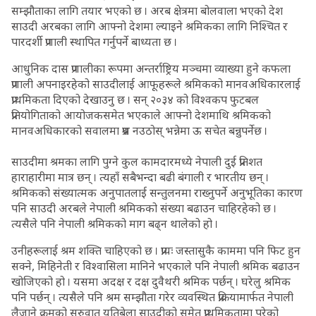
सम्झौताका लागि तयार भएको छ । अरब क्षेत्रमा बोलवाला भएको देश
साउदी अरबका लागि आफ्नो देशमा ल्याइने श्रमिकका लागि निश्चित र
पारदर्शी प्रणाली स्थापित गर्नुपर्ने बाध्यता छ ।
आधुनिक दास प्रणालीका रूपमा अन्तर्राष्ट्रिय मञ्चमा व्याख्या हुने कफला
प्रणाली अपनाइरहेको साउदीलाई आफूहरूले श्रमिकको मानवअधिकारलाई
प्राथमिकता दिएको देखाउनु छ । सन् २०३४ को विश्वकप फुटबल
प्रतियोगिताको आयोजकसमेत भएकाले आफ्नो देशमाथि श्रमिकको
मानवअधिकारको सवालमा प्रश्न नउठोस् भन्नेमा ऊ सचेत बन्नुपर्नेछ ।
साउदीमा श्रमका लागि पुग्ने कुल कामदारमध्ये नेपाली दुई प्रतिशत
हाराहारीमा मात्र छन् । त्यहाँ सबैभन्दा बढी बंगाली र भारतीय छन् ।
श्रमिकको संख्यात्मक अनुपातलाई सन्तुलनमा राख्नुपर्ने अनुभूतिका कारण
पनि साउदी अरबले नेपाली श्रमिकको संख्या बढाउन चाहिरहेको छ ।
त्यसैले पनि नेपाली श्रमिकको माग बढ्न थालेको हो ।
उनीहरूलाई श्रम शक्ति चाहिएको छ । प्रायः जस्तासुकै काममा पनि फिट हुन
सक्ने, मिहिनेती र विश्वासिला मानिने भएकाले पनि नेपाली श्रमिक बढाउन
खोजिएको हो । यसमा अदक्ष र दक्ष दुवैथरी श्रमिक पर्छन् । घरेलु श्रमिक
पनि पर्छन् । त्यसैले पनि श्रम सम्झौता गरेर व्यवस्थित प्रक्रियामार्फत नेपाली
लैजाने क्रमको सुरुवात यतिबेला साउदीको समेत प्राथमिकतामा परेको