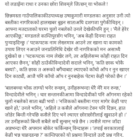
यो लडाइँमा राधा र उनका छोरा शिवम्‌ले जित्छन् या भोकले !
छिन्नमस्ता गाउँपालिकाकी उपाध्यक्ष उषाकुमारी मण्डलका अनुसार उनी त्यो
बस्तीका नागरिकको हालखबर बुझ्न साताअघि दशगजा पुगेकी थिइन् ।
आफ्ना मतदाताको घरमा चुलो नबलेको उनले देखेकी पनि हुन् । ‘मैले हेरेर
आएकी छु,’ मण्डलले कान्तिपुरसँग भनिन्, ‘अब केही दिनमा राहत
पुर्‍याइदिन्छु ।’ पटकपटक नाम लेख्नमात्र आउने तर खाना या कामको
उपाय लिएर नआउने जनप्रतिनिधि देखेर यी नागरिकको मन असाध्यै
दुखेको छ । ‘पटकपटक नाम लेखेर लगे, तर अहिलेसम्म कोही राहत दिन
आएका छैनन्,’ सोही ठाउँकी विन्दादेवी सदाले भनिन्, ‘कति छाक भोकै
बस्यांै, कति छाक त अरूको बगैंचाबाट ल्याएको काँचो आँप र नुन खाएर
दिन काट्यौं, आजै पनि काँचो आँप र नुनबाहेक पेटमा केही परेको छैन ।’
‘बालबच्चा भोक लाग्यो भनेर रुन्छन्, उनीहरूभन्दा धेरै मेरै मन रुन्छ,’
विन्दादेवीले भनिन् । चार सन्तानकी आमा विन्दादेवीको पनि आँगनमा रहेको
चुलो नबलेको साता बढी भयो । ‘नजिकको बस्तीमा गएर मागेर केही पाए
खाने हो,’ उनले भनिन्, ‘अहिले त कसैले आँगनमा टेक्न पनि दिन्नन, हात
जोडेर बिन्ती गरेपछि कसैले दिए भने ल्याएर छोराछोरीलाई खुवाउने हो ।’
तर उनीहरूको बिन्ती सबैले सधैं सुन्छन् भन्ने छैन । त्यसैले माग्न जाँदा
अन्नभन्दा धेरै अपमान बोकेर फर्किन्छन् विन्दाहरू । ‘तपाईं सरकारलाई
केही भन्न चाहनुहुन्छ ?’ कान्तिपुरको यो प्रश्नमा विन्दाले उल्टै प्रश्न गरिन्,