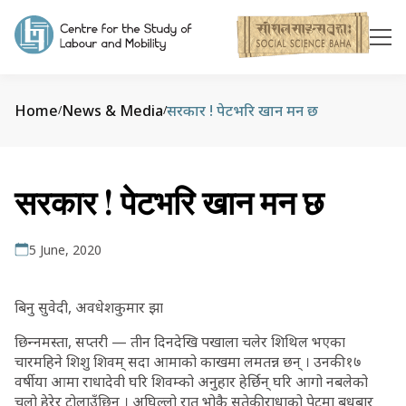
Home
News & Media
सरकार ! पेटभरि खान मन छ
/
/
सरकार ! पेटभरि खान मन छ
5 June, 2020
बिनु सुवेदी, अवधेशकुमार झा
छिन्‍नमस्ता, सप्तरी — तीन दिनदेखि पखाला चलेर शिथिल भएका
चारमहिने शिशु शिवम् सदा आमाको काखमा लमतन्न छन् । उनकी १७
वर्षीया आमा राधादेवी घरि शिवम्को अनुहार हेर्छिन् घरि आगो नबलेको
चुलो हेरेर टोलाउँछिन् । अघिल्लो रात भोकै सुतेकी राधाको पेटमा बुधबार