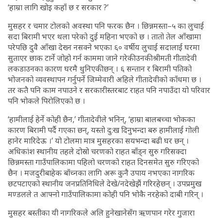
‘हाम्रा लागि खोइ कहाँ छ र सरकार ?’
मुसहर र चमार टोलको अवस्था पनि फरक छैन । छिन्नमस्ता–५ का लुचाई
सदा बिरामी भएर थला परेको दुई महिना भएको छ । तातो तेल आँखामा
परेपछि दुवै आँखा देख्न नसक्ने भएका ६० वर्षीय लुचाई सदालाई घरमा
सुताएर छाक टार्ने जोहो गर्न काममा जाने गरेकी उनकी श्रीमती गीतादेवी
लकडाउनका कारण घरमै थुनिएकी छन् । ६ सन्तान र बिरामी पतिको
भोजनको व्यवस्थापन गर्नुपर्ने जिम्मेवारी अहिले गीतादेवीको काँधमा छ ।
तर कतै पनि काम नपाउने र सरकारीस्तरबाट राहत पनि नपाउँदा यो परिवार
पनि भोकले पिरोलिएको छ ।
‘हामीलाई हेर्ने कोही छैन,’ गीतादेवीले भनिन्, ‘हाम्रा बालबच्चा भोकका
कारण बिरामी पर्दै गएका छन्, यस्तो दु:ख दिनुभन्दा बरु हामीलाई गोली
हानेर मारिदेऊ ।’ यो टोलमा मात्र मुसहरका सयभन्दा बढी घर छन् ।
अधिकांश स्थानीय तहले दोस्रो चरणको राहत बाँड्न सुरु गरिसक्दा
छिन्नमस्ता गाउँपालिकामा पहिलो चरणको राहत दिनसमेत सुरु गरिएको
छैन । मजदुरीबाहेक बाँच्नका लागि अरू कुनै उपाय नभएका नागरिक
छटपटाएको स्थानीय जनप्रतिनिधिले देखे/नदेखेझैं गरिरहेछन् । उपप्रमुख
मण्डलले त आफ्नो गाउँपालिकामा कोही पनि भोकै नरहेको दाबी गरिन् ।
मुसहर बस्तीका यी नागरिकले अलि हुनेखानेसँग ऋणपान गरेर गुजारा