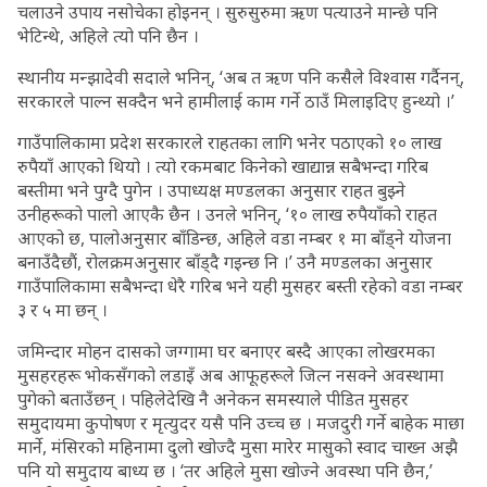
चलाउने उपाय नसोचेका होइनन् । सुरुसुरुमा ऋण पत्याउने मान्छे पनि
भेटिन्थे, अहिले त्यो पनि छैन ।
स्थानीय मन्झादेवी सदाले भनिन्, ‘अब त ऋण पनि कसैले विश्वास गर्दैनन्,
सरकारले पाल्न सक्दैन भने हामीलाई काम गर्ने ठाउँ मिलाइदिए हुन्थ्यो ।’
गाउँपालिकामा प्रदेश सरकारले राहतका लागि भनेर पठाएको १० लाख
रुपैयाँ आएको थियो । त्यो रकमबाट किनेको खाद्यान्न सबैभन्दा गरिब
बस्तीमा भने पुग्दै पुगेन । उपाध्यक्ष मण्डलका अनुसार राहत बुझ्ने
उनीहरूको पालो आएकै छैन । उनले भनिन्, ‘१० लाख रुपैयाँको राहत
आएको छ, पालोअनुसार बाँडिन्छ, अहिले वडा नम्बर १ मा बाँड्ने योजना
बनाउँदैछौं, रोलक्रमअनुसार बाँड्दै गइन्छ नि ।’ उनै मण्डलका अनुसार
गाउँपालिकामा सबैभन्दा धेरै गरिब भने यही मुसहर बस्ती रहेको वडा नम्बर
३ र ५ मा छन् ।
जमिन्दार मोहन दासको जग्गामा घर बनाएर बस्दै आएका लोखरमका
मुसहरहरू भोकसँगको लडाइँ अब आफूहरूले जित्न नसक्ने अवस्थामा
पुगेको बताउँछन् । पहिलेदेखि नै अनेकन समस्याले पीडित मुसहर
समुदायमा कुपोषण र मृत्युदर यसै पनि उच्च छ । मजदुरी गर्ने बाहेक माछा
मार्ने, मंसिरको महिनामा दुलो खोज्दै मुसा मारेर मासुको स्वाद चाख्न अझै
पनि यो समुदाय बाध्य छ । ‘तर अहिले मुसा खोज्ने अवस्था पनि छैन,’