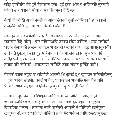
साँझ हामीसँग भेट हुने बेलासम्म एक–दुई टुक्रा आँप र अलिकति नुनमात्रै
परेको छ र यसको सीधा असर शिवम्‌मा देखिन्छ ।
कैयौं दिनदेखि आगो नबलेको आँगनछेउको चुलो ओसिएको छ, हावाले
उडाइदिएपछि चुलोमा खरानीसमेत बाँकी छैन ।
राधादेवीले डेढ वर्षअघि सप्तरी छिन्नमस्ता गाउँपालिका–३ का लखन
सदासँग बिहे गरिन् । चार महिनाअघि उनका छोरा जन्मिए । राधा गर्भवती
भएकै बेला पति लखन कमाउन भारतको पन्जाब गए । वृद्ध सासूससुरासँग
उनी यतै छुटिन् । साढे दुई महिनाअघि देशमा लकडाउन सुरु भएपछि
उनीहरूले गुजारा चलाउन गर्ने सबैतिरका काम ठप्प भए, साथमा पेट भर्ने
उपाय पनि रोकियो । लकडाउन लम्बिँदै जाँदा संकट चुलिँदै गयो ।
पेटभरी खाना नहुँदा राधादेवीले आफ्नो शिशुलाई दूध खुवाउन सकेकी छैनन्
। ‘दूध आउनै छोड्यो,’ उनले भनिन्, ‘लकडाउन भएपछि एक दिन पनि
पेटभरी खान पाइएन, अहिले त झन् खाने कुरा केही छैन ।’
आमाको दूध नवजात शिशुका लागि सबभन्दा पोसिलो आहार हो ।
जनस्वाथ्यविद्हरू ६ महिनासम्म आमाको मात्र दूध खुवाउन सुझाव
दिइरहेका हुन्छन् । त्यसका लागि सुत्केरी आमाले नै पोसिलो खानेकुरा
खानुपर्ने हो, तर राधादेवीले पोसिलो त के पेट भर्नका लागि रुख्खासुख्खा