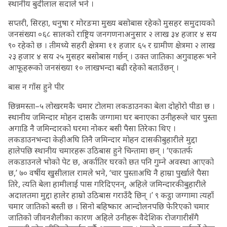
स्थानीय बुदीलाल सदाले भने ।
सप्तरी, सिरहा, धनुषा र मोरङमा मुख्य बसोबास रहेको मुसहर समुदायको
जनसंख्या ०६८ सालको राष्ट्रिय जनगणनाअनुसार २ लाख ३४ हजार ४ सय
९० रहेको छ । तीमध्ये सहरी क्षेत्रमा ११ हजार ६५ र ग्रामीण क्षेत्रमा २ लाख
२३ हजार ४ सय २५ मुसहर बसोबास गर्छन् । उक्त जातिका अगुवाहरू भने
आफूहरूको जनसंख्या १० लाखभन्दा बढी रहेको बताउँछन् ।
बास न गाँस हुने पीर
छिन्नमस्ता–५ लोखरमकै चमार टोलमा लकडाउनका बेला दोहोरो पीडा छ ।
स्थानीय जमिन्दार मोहन दासकै जग्गामा घर बनाएका उनीहरूले चार पुस्ता
अगाडि नै जमिन्दारको घरमा नोकर बसी पैसा तिरेका थिए ।
लकडाउनभन्दा केहीअघि तिनै जमिन्दार मोहन दासकी बुहारीले मुद्दा
हालेपछि स्थानीय चमारहरू उठिबास हुने चिन्तामा छन् । ‘एकातर्फ
लकडाउनले भोको पेट छ, अर्कातिर घरको छत पनि गुम्ने अवस्था आएको
छ,’ ७० वर्षीय खुसीलाल रामले भने, ‘चार पुस्ताअघि नै हाम्रा पुर्खाले पैसा
तिरे, त्यति बेला हामीलाई पास गरिदिएनन्, अहिले जमिन्दारकी बुहारीले
अदालतमा मुद्दा हालेर हाम्रो उठिबास गराउँदै छिन् ।’ ९ कट्ठा जग्गामा त्यहाँ
चमार जातिको बस्ती छ । सिनो बहिष्कार आन्दोलनपछि फेरिएको चमार
जातिको जीवनशैलीका कारण अहिले उनीहरू वैदेशिक रोजगारीसँगै