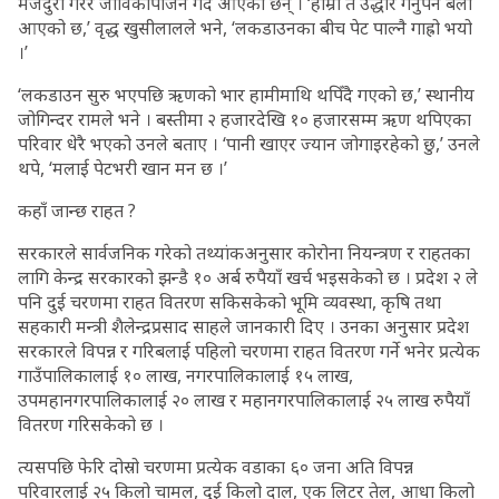
मजदुरी गरेर जीविकोपार्जन गर्दै आएका छन् । ‘हाम्रो त उद्धार गर्नुपर्ने बेला
आएको छ,’ वृद्ध खुसीलालले भने, ‘लकडाउनका बीच पेट पाल्नै गाह्रो भयो
।’
‘लकडाउन सुरु भएपछि ऋणको भार हामीमाथि थपिँदै गएको छ,’ स्थानीय
जोगिन्दर रामले भने । बस्तीमा २ हजारदेखि १० हजारसम्म ऋण थपिएका
परिवार धेरै भएको उनले बताए । ‘पानी खाएर ज्यान जोगाइरहेको छु,’ उनले
थपे, ‘मलाई पेटभरी खान मन छ ।’
कहाँ जान्छ राहत ?
सरकारले सार्वजनिक गरेको तथ्यांकअनुसार कोरोना नियन्त्रण र राहतका
लागि केन्द्र सरकारको झन्डै १० अर्ब रुपैयाँ खर्च भइसकेको छ । प्रदेश २ ले
पनि दुई चरणमा राहत वितरण सकिसकेको भूमि व्यवस्था, कृषि तथा
सहकारी मन्त्री शैलेन्द्रप्रसाद साहले जानकारी दिए । उनका अनुसार प्रदेश
सरकारले विपन्न र गरिबलाई पहिलो चरणमा राहत वितरण गर्ने भनेर प्रत्येक
गाउँपालिकालाई १० लाख, नगरपालिकालाई १५ लाख,
उपमहानगरपालिकालाई २० लाख र महानगरपालिकालाई २५ लाख रुपैयाँ
वितरण गरिसकेको छ ।
त्यसपछि फेरि दोस्रो चरणमा प्रत्येक वडाका ६० जना अति विपन्न
परिवारलाई २५ किलो चामल, दुई किलो दाल, एक लिटर तेल, आधा किलो