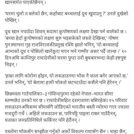
खानसमेत पाएकी छैनन् ।
‘घरमा चुलो त बलेको छैन, कहाँबाट बच्चालाई दूध खुवाउनु ?’ उनले दुखेसो
पोखिन् ।
दूध खान नपाउँदा शिवम् सदामा कुपोषणको लक्षण देखा पर्न थालेको छ ।
‘बच्चा हेर्दा कुपोषणको लक्षण सुरु भइसकेको जस्तो देखिन्छ,’ पोषण
पुन:स्थापना गृह राजविराजकी प्रमुख रश्मि झाले भनिन्, ‘यो बच्चालाई
आमाको दूध र पोसिलो खानेकुरा भएन भने गम्भीर असर पर्दै जान्छ ।’ १०
दिनअघि कान्तिपुर राधादेवीको घरमा पुग्दा उनी बुधबारभन्दा केही ह्ष्टपुष्ट
थिइन् ।
‘हाम्रा लागि कोरोना होइन, यो लकडाउनमा भोक नै काल बनेर आएको छ,’
उनले भनिन्, ‘यो बेलामा हामी भोकले छटपटाउँदा कसैले पनि हेरेनन् ।’
छिन्नमस्ता गाउँपालिका–३ गोविन्दपुरमा रहेको नेपाल–भारत सीमा
स्तम्भछेउ उनको घर छ । राधादेवीसहित दशगजामा बसिरहेका १५ परिवार
लकडाउनअघिसम्म सीमासँगै जोडिएको भारतीय बस्ती न्योरमा गएर ज्याला
मजदुरी गर्थे । अहिले लकडाउन छ, पारिपट्टि पाइला राख्न पाउँदैनन्,
यताका जनप्रतिनिधिले फर्किएर पनि हेर्दैनन् ।
यस्तोमा भोकसँग सम्झौता गर्नुको अर्काे विकल्प राधासँग छैन । थाहा छैन,