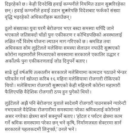
दिइरहेको छ । केही दिनदेखि हवाई कम्पनीले नियमित उडान सुरु गरिरहेका
छन् । हवाई कम्पनीले हवाई उडान सुरु गरेपछि विदेशबाट फर्कको संख्या
वृद्धि भइरहेको अधिकारीहरू बताउँछन् ।
ठूलो संख्याका युवा घरमै बेरोजगार भएर बस्दा समस्या थपिँदै जाने
भएकाले जतिसक्दो चाँडो पुनः एकीकरण र कोभिडपछिको अवस्थालाई
लक्षित गर्दै विशेष योजना ल्याउन माग गरिएको छ । श्रमविज्ञ तथा
अधिवक्ता सोम लुइँटेलले मलेसिया समस्या सेलाउन नपाउँदै सुरु भएको
कोरोना महामारीले निम्त्याएको समस्यामा सरकारले एकातिर उद्धार र
अर्कोतर्फ पुनः एकीकरणलाई जोड दिनुपर्ने बताए ।
साढे दुई वर्षअघि तत्कालीन सरकारले मलेसियामा कामदार पठाउने भेन्डर
परिवर्तन गर्न खोज्दा करिब १६ महिना मलेसियामा रोजगारी रोकिएको
थियो । मलेसियामा रोजगारी सुरु भएको केही महिनामै कोरोना महामारी
फैलिएपछि वैदेशिक रोजगारी ठप्प हुन पुगेको थियो ।
लुइँटेलले अझै पनि बेरोजगार युवाले स्वदेशमै रोजगारी पाउनसक्ने ग्यारेन्टी
नभएकाले वैदेशिक रोजगारीमा समस्यामा परेका श्रमिकलाई कोरोनाले
असर नगरेका क्षेत्रमा सार्न सक्नुपर्ने बताए । ‘होटल र पर्यटन क्षेत्रमा काम
गर्ने श्रमिक समस्यामा परेका छन् भने कृषि, निर्माणजस्ता सेक्टरमा सार्न
सरकारले पहलकदमी लिनुपर्छ,’ उनले भने ।