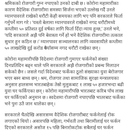
श्रमिकको रोजगारी गुम्न नपाएको उनको दाबी छ । कोरोना महामारीका
कारण वैदेशिक रोजगारीमा समस्या सिर्जना भएको उल्लेख गर्दै उनले
म्यानपावरले राखेको धरौटी केही समयका लागि भए पनि सरकारले फिर्ता
गर्नुपर्ने माग गरे । ‘यस्तो बेलामा म्यानपावरले राखेको नगद धरौटीमध्ये
कम्तीमा ५० प्रतिशत दुई वर्षका लागि फिर्ता दिँदा न्याय हुन्छ,’ उनले भने,
‘यदि सरकारले अझै पनि बेवास्ता गर्ने हो भने वैदेशिक रोजगारीमा तत्काल
सुधार हुन कठिन छ ।’ म्यानपावर सञ्चालनका लागि व्यवसायीले कम्तीमा
५० लाखदेखि दुई करोड रुपैयाँसम्म नगद धरौटी राखेका छन् ।
कोरोना महामारीपछि विदेशमा रोजगारी गुमाएर फर्कनेको संख्या
दिनप्रतिदिन बढ्न थाले पनि सरकारले अझै रोजगारीको प्रबन्ध मिलाउन
सकेको छैन । जसले गर्दा विदेशबाट फर्केका ठूलो संख्याका युवा बेरोजगार
भएर बस्न बाध्य छन् । श्रम, रोजगार तथा सामाजिक सुरक्षा मन्त्रालयका
अनुसार हालसम्म भारतबाहेक तेस्रो मुलुकबाट १ लाख ५० हजारभन्दा बढी
युवा घर फर्किएका छन् । कोरोना महामारीपछि भारतबाट करिब पाँच लाख
घर फर्किएको अनुमान छ । स्वदेशमा रोजगारी नपाएपछि भातरबाट फर्केका
भने पुनः उतै जान थालेका छन् ।
सरकारले चैतदेखि असारसम्म वैदेशिक रोजगारीबाट फर्कनेलाई रोक
लगाएको थियो । असारपछि महिला, गर्भवती तथा बिरामीलाई घर फर्कन
दिएको सरकारले असोज १५ पछि बिनारोकटोक सबैलाई घर फर्कन