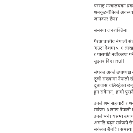
परराष्ट्र मन्त्रालयका
श्रमकूटनीतिको अवस्था 
जानकार छैन।’
समस्या जनशक्तिमा
गैरआवासीय नेपाली संघ
‘एउटा देशमा ५, ६ लाख 
र पासपोर्ट नवीकरण गर्
सुझाव दिए। null
संघका अर्का उपाध्यक्ष
ठूलो संख्यामा नेपाली र
दूतावास चलिरहेका छन्। ज
हुन सकेनन्। हामी पुरा
उनले श्रम सहचारी र श
सकेन। ३ लाख नेपाली ब
उनले भने। यसमा उपाध्यक
अगाडि बढ्न सकेको छैन।
सकेका छैनांै। समस्या 