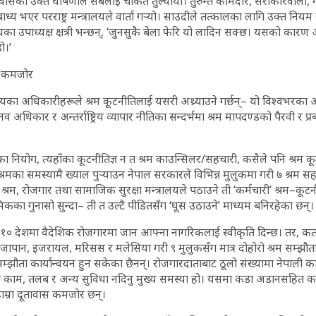
ावासको उक्त घोषणाले सबैलाई चकित तुल्यायो। तुरुन्तै कामदार, सरोकारवाला, ग
्य भएर परराष्ट्र मन्त्रालयले वार्ता गर्‍यो। साउदीले तत्कालका लागि उक्त निय
ा उपाध्यक्ष क्षत्री भन्छन्, ‘जुनसुकै बेला फेरि यो लादिन सक्छ। यसको कारण अ
ो।’
ि कमजोर
लयका अधिकारीहरूले श्रम कूटनीतिलाई यसरी अथ्र्याउने गर्छन्– यो विश्वभरका 
धिकार र अन्तर्राष्ट्रिय व्यापार नीतिका सन्दर्भमा श्रम मापदण्डको पैरवी र प्रबद्र
 नियोग, त्यहाँका कूटनीतिज्ञ न त श्रम काउन्सिलर/सहचारी, कसैले पनि श्रम क
रमका समस्यामै ख्याल पुर्‍याउन नेपाल सरकारले विभिन्न मुलुकमा गरी ७ श्रम स
रम, रोजगार तथा सामाजिक सुरक्षा मन्त्रालयले पठाउने ती ‘कर्मचारी’ श्रम–कूटनीति
मिकका गुनासो सुन्दा– ती त उल्टै पीडितसँग ‘घूस उठाउने’ माध्यम बनिरहेका छन्।
० देशमा वैदेशिक रोजगारमा जान आफ्ना नागरिकलाई स्वीकृति दिन्छ। तर, कत
, जापान, इजरायल, मरिसस र मलेसिया गरी ९ मुलुकसँग मात्र दोहोरो श्रम सम्झौता
्झौता कार्यान्वयन हुन सकेका छैनन्। रोजगारदाताबाट ठूलो संख्यामा नेपाली का
 काम, तलब र अन्य सुविधा नदिनु मुख्य समस्या हो। यसमा कडा अडानसहित 
म्रा दूतावास कमजोर छन्।