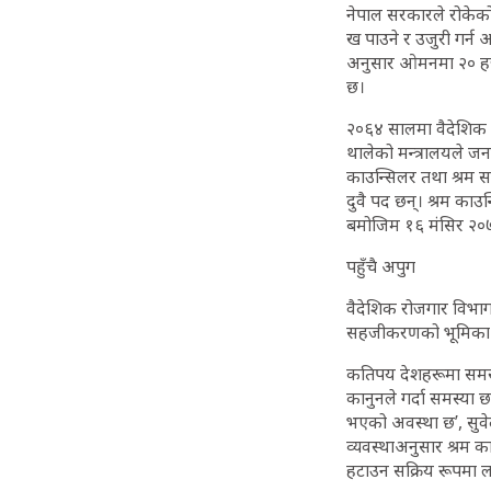
नेपाल सरकारले रोकेको छ
ख पाउने र उजुरी गर्न आ
अनुसार ओमनमा २० हजार
छ।
२०६४ सालमा वैदेशिक 
थालेको मन्त्रालयले जन
काउन्सिलर तथा श्रम सह
दुवै पद छन्। श्रम काउ
बमोजिम १६ मंसिर २०७
पहुँचै अपुग
वैदेशिक रोजगार विभाग
सहजीकरणको भूमिका भइर
कतिपय देशहरूमा समस्
कानुनले गर्दा समस्या छ
भएको अवस्था छ’, सुवे
व्यवस्थाअनुसार श्रम क
हटाउन सक्रिय रूपमा ला