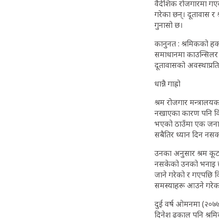
वैदेशिक रोजगारमा गएका
गरेका छन्। दूतावास र
गुनासो छ।
कानुनत : श्रमिकको ह
समाधानमा काउन्सिलर र 
दूतावासको अवस्थाप्रति स
धान्नै गाह्रो
श्रम रोजगार मन्त्राल
नखाएका कारण पनि विभि
भएको ठाउँमा एक जना
सबैतिर ध्यान दिन नसक्
उनका अनुसार श्रम कूटन
नसकेको उनको भनाइ छ। 
जाने गरेको र गएपछि वि
समस्याहरू आउने गरेका
दुई वर्ष ओमनमा (२०७७
दिनेश ढकाल पनि श्रमिक