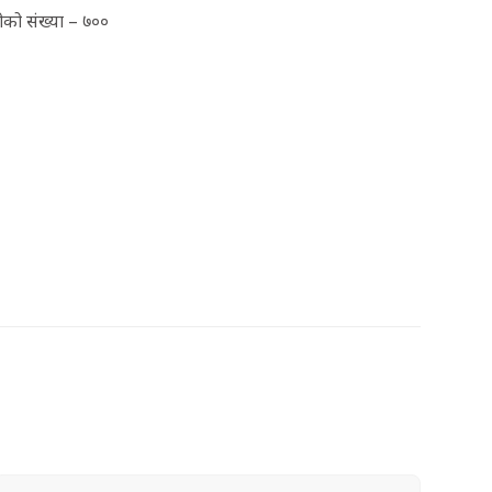
ीको संख्या – ७००