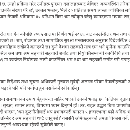
, त्यही प्रक्रिया गरेर उनीहरू पुग्छन्। दलालहरूबाट बेचिएर अव्यवस्थित तरिकाले
उनेकै संख्या धेरै छ’, ढकाल भन्छन्, ‘मैले ८० प्रतिशत समय त्यस्ता व्यक्तिका ल
 नेपाली श्रमिकमा ४० प्रतिशत बिना श्रम स्वीकृत घरेलु कामदारमा गएका छन्। 
रोजगार ऐन बनेपछि २०६५ सालमा निर्णय भई २०६६ बाट काउन्सिलर श्रम तथा श
ाएको छ। श्रम, रोजगार तथा सामाजिक सुरक्षा मन्त्रालयका अनुसार विदेशस्थित 
चारीहरू राखेको बताएको छ। कुनै देशमा सहचारी मात्र छन् भने कुनैमा काउन्सिलर
न्सिल श्रम तथा श्रम सहचारी सहचारी छनोट तथा नियुक्तिसम्बन्धी कार्यविधि तथ
९ मा कार्यरत नियोगका लागी काउन्सिल श्रम तथा श्रम सहचारी छनोट गरी पठा
का निर्देशक तथा सूचना अधिकारी गुरुदत्त सुवेदी अलपत्र परेका नेपालीहरूको उ
हे पनि पनि पर्याप्त हुन नसकेको स्वीकार्छन्।
या समाधानका उपाय पँहुचभन्दा बाहिर भएको उनको भनाइ छ। ‘कतिपय दूतावा
। सुरक्षा, समान तलब, विषयमा ध्यान दिनुपर्ने हो। तर, राहत उद्धार बिमा प्रमाणीकर
दी भन्छन्, ‘श्रम कूटनीतीलाई थप प्रभावकारी बनाउन ५ हजारभन्दा बढी श्रमिक
ाउन्सिर र श्रम सहचारी थप्दै जानुपर्छ।’ यससँगै श्रमिकहरूको क्षमता विकास गर्
ग्नुपर्ने आवश्यक रहेको सुवेदीले बताए।