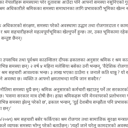
 नेपालीहरू समस्यामा परेर दूतावास आउँदा पनि आफ्नो समस्या नसुनिएको गुनासो
 श्रम अधिकारीले श्रमिकका समस्या समाधानका लागि प्रभावकारी भूमिका खेल्
क अधिकारको संरक्षण, समस्या परेको अवस्थामा उद्धार तथा रोजगारदाता र क
श्रम सहचारीहरूले महत्वपूर्णभूमिका खेल्नुपर्ने हुन्छ। तर, उक्त भूमिकामा रह
न्तुष्ट छैनन्।
यका उपसचिव तथा पूर्वश्रम काउन्सिलर दीपक ढकालका अनुसार श्रमिक र श्रम का
न्न समस्या छन्। २ वर्ष ४ महिना मलेसिया बसेका उनी भन्छन्, ‘वैदेशिक रोजग
 श्रम सहचारी आवश्यक भन्छ। ३ लाख भएका ठाउँमा १ जनाले कति धान्नु ? 
ने अवस्था छ। व्यक्ति त आफ्नो क्षमताभन्दा माथि जान सक्दैन।’
ीतिमा समस्या थुप्रै छन्। श्रमिक अनुसारको कर्मचारी खटाउनु पर्ने तर सरकारको ध
‘यसमा सरकार मात्र दोषी छैन। हाम्रा श्रमिकहरू पनि मेनवापरको प्रलोभनमा प
भिन्न समस्या झेल्नु परेको छ’, ढकाल भन्छन्, ‘दुई देशबीच सम्झौता पनि प्रभावक
 छन्।’
/२०७९) श्रम सहचारी बसेर फर्किएका श्रम रोजगार तथा सामाजिक सुरक्षा मन्त
ले व्यापक समस्या भोग्नु परेको बताउँछन्। ‘त्यहाँ जाने घरेलु कामदारको अवस