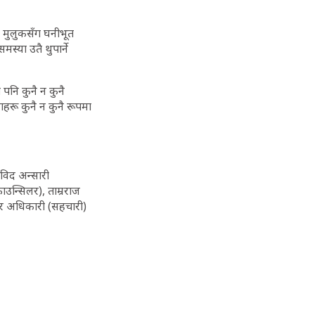
्न मुलुकसँग घनीभूत
स्या उतै थुपार्ने
नि कुनै न कुनै
गहरू कुनै न कुनै रूपमा
आविद अन्सारी
ाउन्सिलर), ताम्रराज
मार अधिकारी (सहचारी)