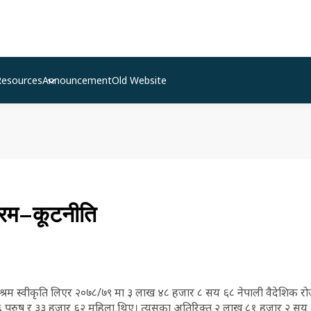
Resources
Announcement
Old Website
्रम–कूटनीति
श्रम स्वीकृति लिएर २०७८/७९ मा ३ लाख ४८ हजार ८ सय ६८ नेपाली वैदेशिक रो
पुरुष र ३३ हजार ६२ महिला थिए। त्यसका अतिरिक्त २ लाख ८१ हजार २ सय २२