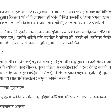
 उनी अहिले सामाजिक सुरक्षाका विषयमा श्रम तथा परराष्ट्र मन्त्रालयले विभिन
सुझाव दिन्छन्। ‘यो नीति ल्याएका छौं भनेर विभिन्न कम्पनी र देशमा भएका खास सम
ा छलफल गर्छौं। जिम्मेवारीबोधका साथ गर्दैनौं’, उनले समस्याको जड खोतले।
ाउँमा तोकिएको र वास्तविक सेवा–सुविधा फरक छ। व्यवसायीहरूका सेटिङमा प
ग भएका छन्। ‘हामीले अहिले पनि भद्रगोल नै पारेका छौं’, उनले भने, ‘कतिपय नियो
 गर्छन् कि भनेर सरकारले दह्रोअनुगमन गर्न सकेको छैन।’
ञ ?
रकला ओली (काउन्सिलर)संयुक्त अरब इमिरेट्स : दीनबन्धु सुवेदी (काउन्सिलर), 
ि न्यौपाने (काउन्सिलर), कृष्ण पौडेल (सहचारी)साउदी अरब : देवेन्द्र कार्की (क
या : भोलाप्रसाद गुरागाईं (काउन्सिलर), दिलिप खड्का (सहचारी)कुवेत : हेमकु
 आचार्य (सहचारी)बहराइन : जमुना काफ्ले (सहचारी)
ा भएका मुलुकहरू
. यूएई ४. जोर्डन ५. ओमान ६. दक्षिण कोरिया७. मौरिसस८. जापान९. इजरायल
मस्याजनक अवस्था