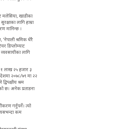
ार मलेसिया, खाडीका
ुरक्षाका लागि हाम्रा
रण मानिन्छ ।
, ‘नेपाली श्रमिक धेरै
ियर डिप्लोम्याट
नै व्यवसायीका लागि
न १ लाख २५ हजार ३
यस देशमा २०७८/७९ मा २२
्विपक्षीय श्रम
रेको छ। अनेक प्रताडना
रण गर्नुपर्ने। त्यो
त्यसभन्दा कम