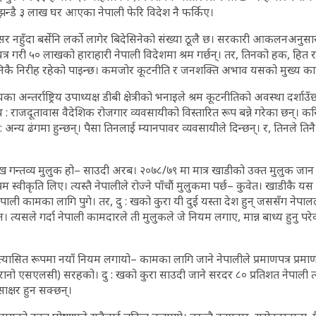
, झन्डै ३ लाख घर आएका नेपाली फेरि विदेश नै फर्किए।
 नहुँदा बर्सेनि लर्को लागेर बिदेसिनेको संख्या ठूलै छ। सरकारी आकलनअनुस
त्र गरी ५० लाखको हाराहारी नेपाली विदेशमा श्रम गर्छन्। तर, तिनको हक, हित र स
िकै निरीह रहेको पाइन्छ। कमजोर कूटनीति र जनशक्ति अभाव यसको मुख्य का
अन्तर्राष्ट्रिय उपाध्यक्ष डीबी क्षेत्रीको भनाइले श्रम कूटनीतिको अवस्था दर्शाउँछ
य : राजदूतावास वैदेशिक रोजगार व्यवसायीको विस्तारित रूप बन्ने गरेका छन्। कर
 : अन्य ढंगमा हुन्छन्। पैसा तिनलाई म्यानपावर व्यवसायीले दिन्छन्। र, तिनले ति
ुख गन्तव्य मुलुक हो– साउदी अरब। २०७८/७९ मा मात्र खाडीको उक्त मुलुक जा
रम स्वीकृति लिए। त्यस्तै नेपालीले रोज्ने पाँचौं मुलुकमा पर्छ– कुवेत। खाडीकै 
ली कामका लागि पुगे। तर, दु : खको कुरा यी दुई यस्ता देश हुन् जससँग नेपालले द
। त्यसले गर्दा नेपाली कामदारले ती मुलुकले जे नियम लगाए, मान्न बाध्य हुनु प
रत्यासित रूपमा नयाँ नियम लगायो– कामका लागि जाने नेपालीले प्रमाणपत्र प्रमाणीक
रानो एसएलसी) सरहको। दु : खको कुरा साउदी जाने सरदर ८० प्रतिशत नेपाली 
ाक्षर हुन सक्छन्।