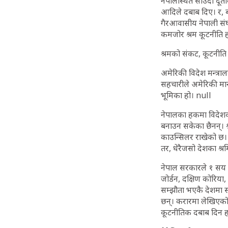
नेपालस्थित साउदी दूत
आदिले दबाब दिए। र, बाध
गैरआवासीय नेपाली संघक
कमजोर श्रम कूटनीति ह
श्रमको संकट, कूटनीत
अमेरिकी विदेश मन्त्रा
सहचारीले अमेरिकी मानव अ
भूमिका हो। null
नेपालका हकमा विदेशका
बनाउन सकेका छैनन्। श्
काउन्सिलर राखेको छ। श्
तर, धेरैजसो देशका श्र
नेपाल सरकारले १ सय १
जोर्डन, दक्षिण कोरिया
सम्झौता भएकै देशमा सम
छन्। करारमा लेखिएको
कूटनीतिक दबाब दिन हा