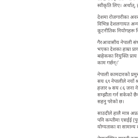
स्वीकृति लिए। अर्थात्
देशमा रोजगारीका अवसर
विभिन्न देशलगायत अन्य
कूटनीतिक नियोगहरू न
गैरआवासीय नेपाली संघका 
भएका देशका हाम्रा प्रा
बाहेकका नियुक्ति प्राय
काम गर्छन्।’
नेपाली कामदारको प्रम
सय ६९ नेपालीले नयाँ श्
हजार ७ सय ८६ जना नेपा
सम्झौता गर्न सकेको छैन
सहनु परेको छ।
साउदीले हालै मात्र अप्
पनि कम्तीमा एसईई (पु
योग्यताका वा सामान्य स