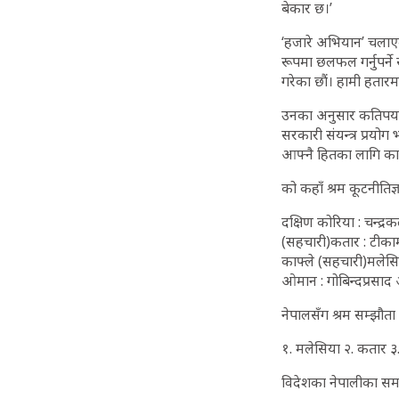
बेकार छ।’
‘हजारे अभियान’ चलाएका
रूपमा छलफल गर्नुपर्ने 
गरेका छौं। हामी हतारम
उनका अनुसार कतिपय ठ
सरकारी संयन्त्र प्रयो
आफ्नै हितका लागि काम
को कहाँ श्रम कूटनीतिज्
दक्षिण कोरिया : चन्द्
(सहचारी)कतार : टीकामण
काफ्ले (सहचारी)मलेसि
ओमान : गोबिन्दप्रसाद
नेपालसँग श्रम सम्झौत
१. मलेसिया २. कतार ३
विदेशका नेपालीका स