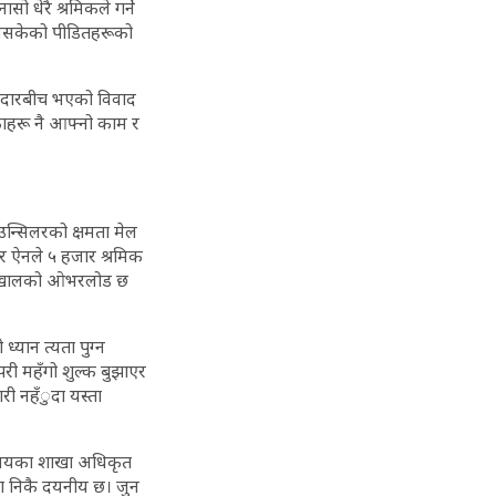
 धेरै श्रमिकले गर्ने
न नसकेको पीडितहरूको
ामदारबीच भएको विवाद
ेकाहरू नै आफ्नो काम र
उन्सिलरको क्षमता मेल
ार ऐनले ५ हजार श्रमिक
यो खालको ओभरलोड छ
्यान त्यता पुग्न
री महँगो शुल्क बुझाएर
ारी नहँुदा यस्ता
्रालयका शाखा अधिकृत
्था निकै दयनीय छ। जुन