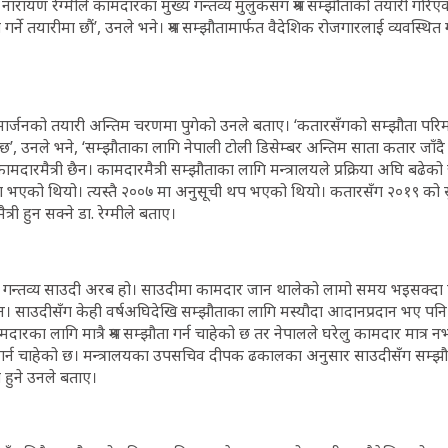
डा. नारायण रेग्मीले कामदारका मुख्य गन्तव्य मुलुकसँग श्रम सम्झौताको तयारी गर
गर्ने तयारीमा छौं’, उनले भने। श्रम सम्झौतामार्फत वैदेशिक रोजगारलाई व्यवस्थि
ार्जनको तयारी अन्तिम चरणमा पुगेको उनले बताए। ‘कतारसँगको सम्झौता परिमार्
’, उनले भने, ‘सम्झौताका लागि नेपाली टोली डिसेम्बर अन्तिम साता कतार जाँद
ामदारमैत्री छैन। कामदारमैत्री सम्झौताका लागि मन्त्रालयले प्रक्रिया अघि बढ
ता भएको थियो। त्यस्तै २००७ मा अनुसूची थप भएको थियो। कतारसँग २०१९ को सुरुम
री हुन सक्ने डा. रेग्मीले बताए।
 गन्तव्य साउदी अरब हो। साउदीमा कामदार जान थालेको लामो समय भइसक्दा पन
न। साउदीसँग केही वर्षअघिदेखि सम्झौताका लागि मस्यौदा आदानप्रदान भए पनि
मदारका लागि मात्रै श्रम सम्झौता गर्न चाहेको छ तर नेपालले घरेलु कामदार मात्
झौता गर्न चाहेको छ। मन्त्रालयका उपसचिव दीपक ढकालका अनुसार साउदीसँग सम्झ
ा हुने उनले बताए।