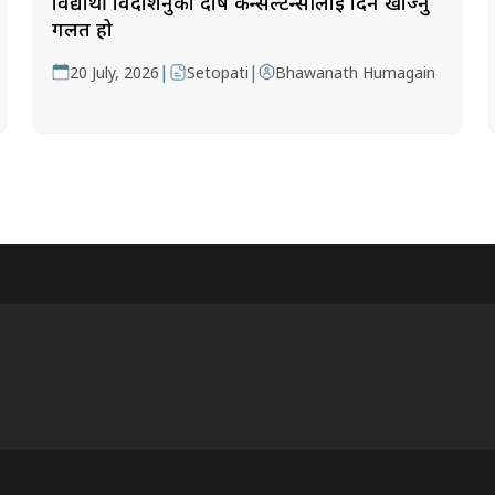
विद्यार्थी विदेशिनुको दोष कन्सल्टेन्सीलाई दिन खोज्नु
गलत हो
|
|
20 July, 2026
Setopati
Bhawanath Humagain