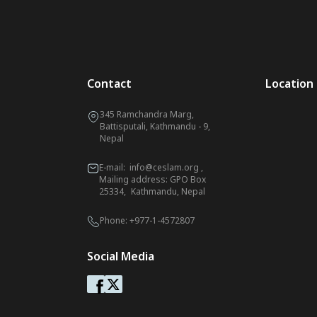
Contact
Location
345 Ramchandra Marg,
Battisputali, Kathmandu - 9,
Nepal
E-mail:
info@ceslam.org
,
Mailing address: GPO Box
25334, Kathmandu, Nepal
Phone:
+977-1-4572807
Social Media