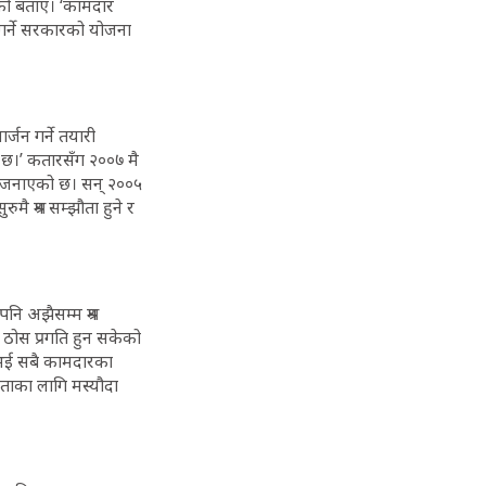
िएको बताए। ‘कामदार
त गर्ने सरकारको योजना
जन गर्ने तयारी
ै छ।’ कतारसँग २००७ मै
ेको जनाएको छ। सन् २००५
ै श्रम सम्झौता हुने र
ि अझैसम्म श्रम
 ठोस प्रगति हुन सकेको
र नभई सबै कामदारका
ौताका लागि मस्यौदा