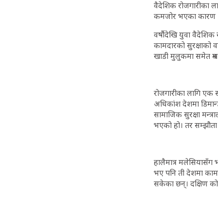
वैदेशिक रोजगारीका लाग
कमजोर भएका कारण अधि
वर्षाैदेखि युवा वैदेशि
कामदारको सुरक्षाको वात
खाडी मुलुकमा समेत श्र
रोजगारीका लागि एक सय 
अधिकांश देशमा डिमान्ड
सामाजिक सुरक्षा मन्त्
भएको हो। तर सम्झौता 
हालैमात्र मलेसियासँ
भए पनि ती देशमा कामदा
सकेका छन्। दक्षिण कोर