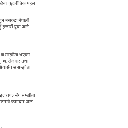
ेको छैन। कूटनीतिक पहल
 हुन नसक्दा नेपाली
 हजारौं युवा जाने
श्रम सम्झौता भएका
 श्रम, रोजगार तथा
ासँग श्रम सम्झौता
र इजरायलसँग सम्झौता
ितमात्रै कामदार जान