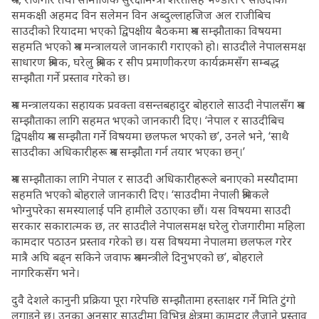
समकक्षी अहमद विन सलेमन विन अब्दुल्लाहजिज अल राजीबिच
साउदीको रियादमा भएको द्विपक्षीय बैठकमा श्रम सम्झौताका विषयमा
सहमति भएको श्रम मन्त्रालयले जानकारी गराएको हो। साउदीले नेपालसमक्ष
साधारण श्रमिक, घरेलु श्रमिक र सीप प्रमाणीकरण कार्यक्रमसँग सम्बद्ध
सम्झौता गर्ने प्रस्ताव गरेको छ।
श्रम मन्त्रालयका सहायक प्रवक्ता वसन्तबहादुर बोहराले साउदी नेपालसँग श्रम
सम्झौताका लागि सहमत भएको जानकारी दिए। ‘नेपाल र साउदीबिच
द्विपक्षीय श्रम सम्झौता गर्ने विषयमा छलफल भएको छ’, उनले भने, ‘साथै
साउदीका अधिकारीहरू श्रम सम्झौता गर्न तयार भएका छन्।’
श्रम सम्झौताका लागि नेपाल र साउदी अधिकारीहरूले बनाएको मस्यौदामा
सहमति भएको बोहराले जानकारी दिए। ‘साउदीमा नेपाली श्रमिकले
भोग्नुपरेका समस्यालाई पनि हामीले उठाएका छौं। यस विषयमा साउदी
सरकार सकारात्मक छ, तर साउदीले नेपालसमक्ष घरेलु रोजगारीमा महिला
कामदार पठाउन प्रस्ताव गरेको छ। यस विषयमा नेपालमा छलफल गरेर
मात्रै अघि बढ्न सकिने जवाफ श्रममन्त्रीले दिनुभएको छ’, बोहराले
नागरिकसँग भने।
दुवै देशले कानुनी प्रक्रिया पूरा गरेपछि सम्झौतामा हस्ताक्षर गर्ने मिति टुंगो
लगाइने छ। उनका अनुसार साउदीमा विभिन्न क्षेत्रमा कामदार लैजाने प्रस्ताव