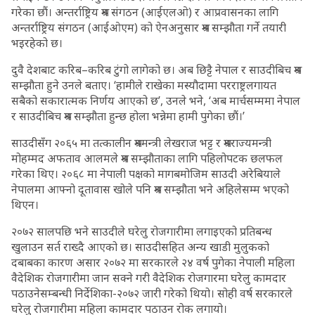
गरेका छौं। अन्तर्राष्ट्रिय श्रम संगठन (आईएलओ) र आप्रवासनका लागि
अन्तर्राष्ट्रिय संगठन (आईओएम) को ऐनअनुसार श्रम सम्झौता गर्ने तयारी
भइरहेको छ।
दुवै देशबाट करिब–करिब टुंगो लागेको छ। अब छिट्टै नेपाल र साउदीबिच श्रम
सम्झौता हुने उनले बताए। ‘हामीले राखेका मस्यौदामा परराष्ट्रलगायत
सबैको सकारात्मक निर्णय आएको छ’, उनले भने, ‘अब मार्चसम्ममा नेपाल
र साउदीबिच श्रम सम्झौता हुन्छ होला भन्नेमा हामी पुगेका छौं।’
साउदीसँग २०६५ मा तत्कालीन श्रममन्त्री लेखराज भट्ट र श्रमराज्यमन्त्री
मोहम्मद अफताव आलमले श्रम सम्झौताका लागि पहिलोपटक छलफल
गरेका थिए। २०६८ मा नेपाली पक्षको मागबमोजिम साउदी अरेबियाले
नेपालमा आफ्नो दूतावास खोले पनि श्रम सम्झौता भने अहिलेसम्म भएको
थिएन।
२०७२ सालपछि भने साउदीले घरेलु रोजगारीमा लगाइएको प्रतिबन्ध
खुलाउन सर्त राख्दै आएको छ। साउदीसहित अन्य खाडी मुलुकको
दबाबका कारण असार २०७२ मा सरकारले २४ वर्ष पुगेका नेपाली महिला
वैदेशिक रोजगारीमा जान सक्ने गरी वैदेशिक रोजगारमा घरेलु कामदार
पठाउनेसम्बन्धी निर्देशिका-२०७२ जारी गरेको थियो। सोही वर्ष सरकारले
घरेलु रोजगारीमा महिला कामदार पठाउन रोक लगायो।