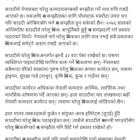
साउदीले नेपालबाट घरेलु कामदारसम्बन्धी सम्झौता गर्ने मात्र रुचि राख्दै
आएको छ। यसअघि श्रम सम्झौताका लागि पाँचपटक मस्यौदा तयार भए
पनि साउदी अरेबियासँग भने श्रम सम्झौता हुन सकेको छैन। २०७६ सालको
अन्तिमतिर साउदीले घरेलु श्रमिक आपूर्तिबारे छुट्टै श्रम समझदारी गर्न प्रस्ताव
पठाएको थियो। नेपालले भने घरेलु श्रमिकका लागि मात्र नभई सबै प्रकारका
श्रमिकलाई समेट्ने अडान राख्दै आएको छ।
साउदीले घरेलु श्रमिकअन्तर्गत झन्डै ३२ वटा पेसा राखेको छ। यसमा
व्यक्तिगत पाइलटदेखि घरभित्र काम गर्ने श्रमिकसम्म छन्। नेपालबाट
सबैभन्दा धेरैको संख्यामा पुरुष घरेलु श्रमिकका रूपमा कार्यरत छन्, जसमा
ड्राइभर, सुरक्षा गार्ड (नाथुर), कृषि श्रमिक, कुक र गार्डेनर छन्।
साउदीमा कार्यरत अधिकांश नेपाली कामदार आर्थिक, शारीरिक तथा
मानसिक शोषणमा पर्दै आएका छन्। हाल साउदीमा चार लाखभन्दा बढी
नेपाली कामदार कार्यरत छन्। त्यसमा घरेलु श्रमिकलाई जोडिएको छैन।
हाल मानव तस्करहरूले कुबेत र संयुक्त अरब इमिरेट्स (यूएई) हुँदै
साउदीमा घरेलु श्रमिक पठाइरहेका छन्। त्यसैले साउदीले श्रममन्त्री भण्डारीसँग
घरेलु श्रमिकसँगको श्रम सम्झौता पनि छिटै गर्न प्रस्ताव राखेको हो।
साउदीमा श्रम सम्झौता नगरे पनि लामो समयदेखि ठुलो संख्यामा नेपाली