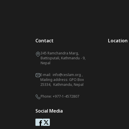
Contact
Location
345 Ramchandra Marg,
Battisputali, Kathmandu - 9,
Nepal
E-mail:
info@ceslam.org
,
Mailing address: GPO Box
25334, Kathmandu, Nepal
Phone:
+977-1-4572807
Social Media