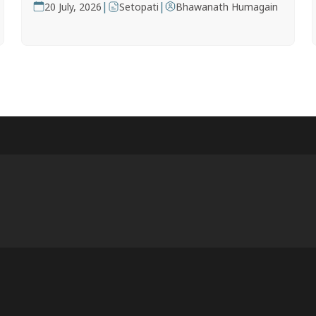
|
|
20 July, 2026
Setopati
Bhawanath Humagain