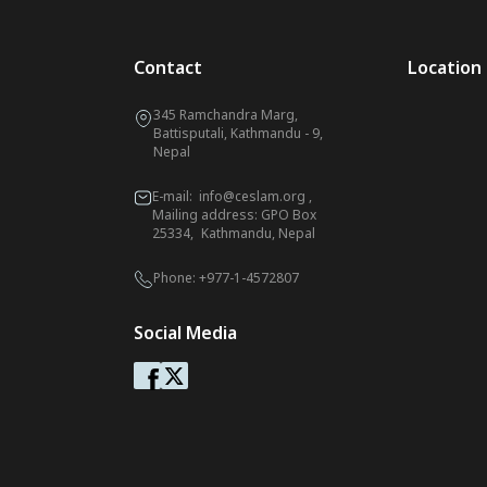
Contact
Location
345 Ramchandra Marg,
Battisputali, Kathmandu - 9,
Nepal
E-mail:
info@ceslam.org
,
Mailing address: GPO Box
25334, Kathmandu, Nepal
Phone:
+977-1-4572807
Social Media