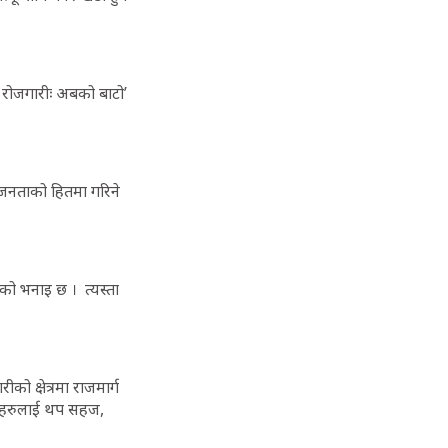
क रोजगारीः अबको बाटो’
श र जनताको हितमा गरिने
उनको भनाइ छ । त्यस्ता
को क्षेत्रमा राजमार्ग
ध्यमहरुलाई थप सहज,