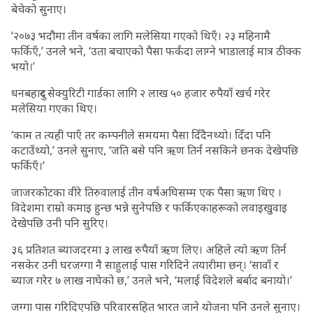
बेचेको सुनाए।
‘२०७३ भदौमा तीन वर्षका लागि मलेसिया गएको थिएँ। २३ महिनामै
फर्किएँ,’ उनले भने, ‘उता बचाएको पैसा फर्कंदा लाग्ने भाडालाई मात्र ठीक्क
भयो।’
धनबहादुर सेक्युरिटी गार्डका लागि २ लाख ५० हजार रुपैयाँ खर्च गरेर
मलेसिया गएका थिए।
‘काम त त्यही पाएँ तर कम्पनीले समयमा पैसा दिँदैनथ्यो। दिँदा पनि
कटाउँथ्यो,’ उनले सुनाए, ‘जति बसे पनि ऋण तिर्न नसकिने छनक देखेपछि
फर्किएँ।’
जाजरकोटका वीरे तिरुवालाई तीन वर्षअघिसम्म एक पैसा ऋण थिए ।
विदेशमा राम्रो कमाइ हुन्छ भन्ने सुनेपछि र फर्किएकाहरूको लवाइखुवाइ
देखेपछि उनी पनि सुरिए।
३६ प्रतिशत ब्याजदरमा ३ लाख रुपैयाँ ऋण लिए। अहिले त्यो ऋण तिर्न
नसकेर उनी घरजग्गा नै साहुलाई पास गरिदिने तयारीमा छन्। ‘सावाँ र
ब्याज गरेर ७ लाख नाघेको छ,’ उनले भने, ‘मलाई विदेशले बर्बाद बनायो।’
जग्गा पास गरिदिएपछि परिवारसहित भारत जाने योजना पनि उनले सुनाए।