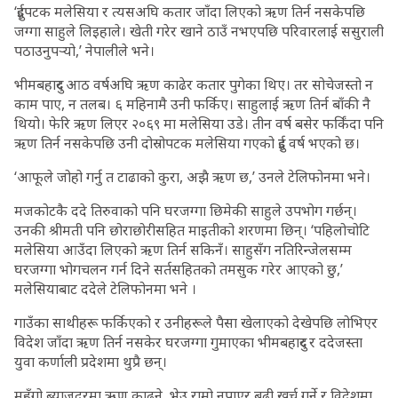
‘दुईपटक मलेसिया र त्यसअघि कतार जाँदा लिएको ऋण तिर्न नसकेपछि
जग्गा साहुले लिइहाले। खेती गरेर खाने ठाउँ नभएपछि परिवारलाई ससुराली
पठाउनुपर्‍यो,’ नेपालीले भने।
भीमबहादुर आठ वर्षअघि ऋण काढेर कतार पुगेका थिए। तर सोचेजस्तो न
काम पाए, न तलब। ६ महिनामै उनी फर्किए। साहुलाई ऋण तिर्न बाँकी नै
थियो। फेरि ऋण लिएर २०६९ मा मलेसिया उडे। तीन वर्ष बसेर फर्किंदा पनि
ऋण तिर्न नसकेपछि उनी दोस्रोपटक मलेसिया गएको दुई वर्ष भएको छ।
‘आफूले जोहो गर्नु त टाढाको कुरा, अझै ऋण छ,’ उनले टेलिफोनमा भने।
मजकोटकै ददे तिरुवाको पनि घरजग्गा छिमेकी साहुले उपभोग गर्छन्।
उनकी श्रीमती पनि छोराछोरीसहित माइतीको शरणमा छिन्। ‘पहिलोचोटि
मलेसिया आउँदा लिएको ऋण तिर्न सकिनँ। साहुसँग नतिरिन्जेलसम्म
घरजग्गा भोगचलन गर्न दिने सर्तसहितको तमसुक गरेर आएको छु,’
मलेसियाबाट ददेले टेलिफोनमा भने ।
गाउँका साथीहरू फर्किएको र उनीहरूले पैसा खेलाएको देखेपछि लोभिएर
विदेश जाँदा ऋण तिर्न नसकेर घरजग्गा गुमाएका भीमबहादुर र ददेजस्ता
युवा कर्णाली प्रदेशमा थुप्रै छन्।
महँगो ब्याजदरमा ऋण काढ्ने, भेउ राम्रो नपाएर बढी खर्च गर्ने र विदेशमा