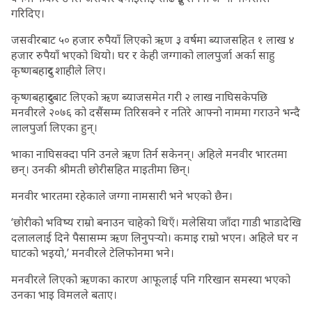
गरिदिए।
जसवीरबाट ५० हजार रुपैयाँ लिएको ऋण ३ वर्षमा ब्याजसहित १ लाख ४
हजार रुपैयाँ भएको थियो। घर र केही जग्गाको लालपुर्जा अर्का साहु
कृष्णबहादुर शाहीले लिए।
कृष्णबहादुरबाट लिएको ऋण ब्याजसमेत गरी २ लाख नाघिसकेपछि
मनवीरले २०७६ को दसैंसम्म तिरिसक्ने र नतिरे आफ्नो नाममा गराउने भन्दै
लालपुर्जा लिएका हुन्।
भाका नाघिसक्दा पनि उनले ऋण तिर्न सकेनन्। अहिले मनवीर भारतमा
छन्। उनकी श्रीमती छोरीसहित माइतीमा छिन्।
मनवीर भारतमा रहेकाले जग्गा नामसारी भने भएको छैन।
‘छोरीको भविष्य राम्रो बनाउन चाहेको थिएँ। मलेसिया जाँदा गाडी भाडादेखि
दलाललाई दिने पैसासम्म ऋण लिनुपर्‍यो। कमाइ राम्रो भएन। अहिले घर न
घाटको भइयो,’ मनवीरले टेलिफोनमा भने।
मनवीरले लिएको ऋणका कारण आफूलाई पनि गरिखान समस्या भएको
उनका भाइ विमलले बताए।