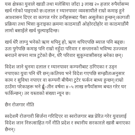
यस क्षेत्रका युवाले खाडी तथा मलेसिया जाँदा ३ लाख २० हजार रुपैयाँसम्म
खर्च गरेको पाइएको छ।दलाल र म्यानपावर व्यवसायीले राम्रो कमाइ हुने
आश्वासन दिएर वा कागज गरेर उनीहरूबाट पैसा असुलेका हुन्छन्।कागजी
प्रक्रिया तथा भिसा कुराइका क्रममा काठमाडौं ओहोरदोहोर वा काठमाडौंमै
लामो बसाइँले खर्च चुल्याइदिन्छ।
खर्च धेरै लाग्नु भनेको ऋण थपिनु हो, ऋण थपिएपछि ब्याज पनि बढ्छ।
उता पुगेपछि कमाइ पनि राम्रो नहुँदा परिवार र सन्तानको भविष्य उज्ज्वल
बनाउने सपना मात्र टुटेको छैन, धेरै परिवार सुकुम्वासीसरह बनेका छन्।
विदेश जाने धुनमा दलाल र म्यानपावर कम्पनीबाट ठगिएका र उड्न
नपाएका युवा पनि धेरै छन्।कतिपय भने विदेश गएपछि सम्झौताअनुसार
काम र सुविधा नपाएर वा कम्पनी बीचैमा टुटेर फर्कन बाध्य हुन्छन्।राम्रो
ठाउँमा परेकाहरू भने दुई–तीन वर्षमा ४–५ लाख रुपैयाँसम्म बचत गरेर घर
फर्किन्छन्। तर यस्ताको संख्या न्यून छ।
छैन रोजगार नीति
स्वदेशमै रोजगारी सिर्जना गरिदिएर वा स्वरोजगार बन्न प्रेरित गरेर युवालाई
विदेश जान निरुत्साहित गर्ने नीति प्रदेश र स्थानीय सरकारले खासै बनाएका
छैनन्।