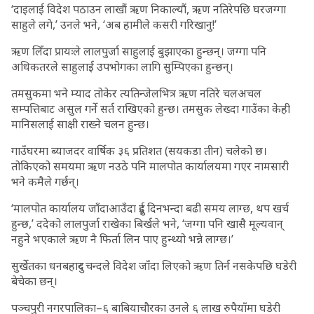
‘दाइलाई विदेश पठाउन लाखौं ऋण निकाल्यौं, ऋण नतिरेपछि घरजग्गा
साहुले लगे,’ उनले भने, ‘अब हामीले कसरी गरिखानु!’
ऋण लिँदा प्रायःले लालपुर्जा साहुलाई बुझाएका हुन्छन्। जग्गा पनि
अधिकतरले साहुलाई उपभोगका लागि सुम्पिएका हुन्छन्।
तमसुकमा भने म्याद तोकेर त्यतिन्जेलभित्र ऋण नतिरे चलअचल
सम्पत्तिबाट असुल गर्ने सर्त राखिएको हुन्छ। तमसुक लेख्दा गाउँका केही
मानिसलाई साक्षी राख्ने चलन हुन्छ।
गाउँघरमा ब्याजदर वार्षिक ३६ प्रतिशत (सयकडा तीन) चलेको छ।
तोकिएको समयमा ऋण नउठे पनि मालपोत कार्यालयमा गएर नामसारी
भने कमैले गर्छन्।
‘मालपोत कार्यालय जाँदाआउँदा दुई दिनभन्दा बढी समय लाग्छ, थप खर्च
हुन्छ,’ ददेको लालपुर्जा राखेका बिर्खले भने, ‘जग्गा पनि खासै मूल्यवान्
नहुने भएकाले ऋण नै फिर्ता लिन पाए हुन्थ्यो भन्ने लाग्छ।’
सुर्खेतका धनबहादुर चन्दले विदेश जाँदा लिएको ऋण तिर्न नसकेपछि घडेरी
बेचेका छन्।
पञ्चपुरी नगरपालिका–६ बाबियाचौरका उनले ६ लाख रुपैयाँमा घडेरी