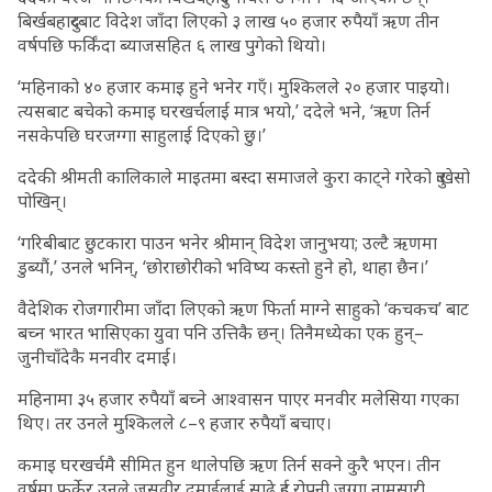
बिर्खबहादुरबाट विदेश जाँदा लिएको ३ लाख ५० हजार रुपैयाँ ऋण तीन
वर्षपछि फर्किंदा ब्याजसहित ६ लाख पुगेको थियो।
‘महिनाको ४० हजार कमाइ हुने भनेर गएँ। मुश्किलले २० हजार पाइयो।
त्यसबाट बचेको कमाइ घरखर्चलाई मात्र भयो,’ ददेले भने, ‘ऋण तिर्न
नसकेपछि घरजग्गा साहुलाई दिएको छु।’
ददेकी श्रीमती कालिकाले माइतमा बस्दा समाजले कुरा काट्ने गरेको दुःखेसो
पोखिन्।
‘गरिबीबाट छुटकारा पाउन भनेर श्रीमान् विदेश जानुभया; उल्टै ऋणमा
डुब्यौं,’ उनले भनिन्, ‘छोराछोरीको भविष्य कस्तो हुने हो, थाहा छैन।’
वैदेशिक रोजगारीमा जाँदा लिएको ऋण फिर्ता माग्ने साहुको ‘कचकच’ बाट
बच्न भारत भासिएका युवा पनि उत्तिकै छन्। तिनैमध्येका एक हुन्–
जुनीचाँदेकै मनवीर दमाई।
महिनामा ३५ हजार रुपैयाँ बच्ने आश्वासन पाएर मनवीर मलेसिया गएका
थिए। तर उनले मुश्किलले ८–९ हजार रुपैयाँ बचाए।
कमाइ घरखर्चमै सीमित हुन थालेपछि ऋण तिर्न सक्ने कुरै भएन। तीन
वर्षमा फर्केर उनले जसवीर दमाईलाई साढे दुई रोपनी जग्गा नामसारी