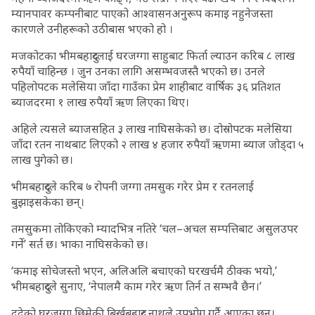
म्यानपावर कम्पनीबाट पाएको आश्वासनअनुरूप कमाइ नहुनेजस्ता
कारणले उनीहरूको उठीबास भएको हो ।
मजकोटका भीमबहादुरलाई घरजग्गा साहुबाट फिर्ता ल्याउन करिब ८ लाख
रुपैयाँ चाहिन्छ । जुन उनका लागि असम्भवजस्तै भएको छ। उनले
पहिलोपटक मलेसिया जाँदा गाउँका प्रेम शाहीबाट वार्षिक ३६ प्रतिशत
ब्याजदरमा १ लाख रुपैयाँ ऋण लिएका थिए।
अहिले त्यसले ब्याजसहित ३ लाख नाघिसकेको छ। दोस्रोपटक मलेसिया
जाँदा रतन नाथबाट लिएको २ लाख ४ हजार रुपैयाँ ऋणमा ब्याज जोड्दा ५
लाख पुगेको छ।
भीमबहादुरले करिब ७ रोपनी जग्गा तमसुक गरेर प्रेम र रतनलाई
बुझाइसकेका छन्।
तमसुकमा तोकिएको म्यादभित्र नतिरे ‘चल–अचल सम्पत्तिबाट असुलउपर
गर्ने’ सर्त छ। भाका नाघिसकेको छ।
‘कमाइ सोचेजस्तो भएन, अलिअलि बचाएको घरखर्चमै ठीक्क भयो,’
भीमबहादुरले सुनाए, ‘नेपालमै काम गरेर ऋण तिर्न त सम्भवै छैन।’
ददेको घरजग्गा छिमेकी बिर्खबहादुर नाथले उपभोग गर्दै आएका छन्।