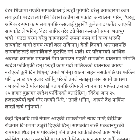
वेटर भिजामा गएकी सापकोटालाई त्यहाँ पुगेपछि घरेलु कामदारमा काम
लगाइयो। परदेश त्यो पनि बिरानो ठाउँमा सापकोटा अन्योलमा परिन्। ‘घरेलु
श्रमिक रूपमा काम लगाएपछि कसलाई गुहार्ने ? कुबेतबाट फर्केर आएकी
सापकोटाले भनिन्, ‘वेटर जागिर गरेर टन्नै पैसा कमाउने सपना भताभुंग
भयो।’ एउटा घरमा घरेलु कामदारको रूपमा काम गर्न बाध्य भएकी
सापकोटा लामो समय त्यहाँ बस्न सकिनन्। केही दिनको अन्तरालपछि
सापकोटालाई घरमालिकले कुटपिट गर्न थाले। घर परिवारको आर्थिक
अवस्था कमजोर भएकाले पैसा कमाउन गएकी सापकोटा यातनामा परेपछि
स्वदेश फर्किएकी छन्। ‘त्यहाँ काम गर्दा मालिकको यातनाका कारण
नरोएको कुनै दिन थिएन,’ उनले भनिन्। यातना सहन नसकेपछि घर फर्किन
पनि ३ लाख १५ हजार खर्चिनु परेको उनले बताइन्। बस्न सक्ने अवस्था
नभएको भन्दै परिवारलाई बताएपछि श्रीमान्ले म्यानपावर मार्फत ३ लाख
१५ हजार बुझाएर स्वदेश फर्किएको बताउँछिन्। ‘विदेश जान २५
हजाररूपैयाँ खर्च गरेर गएकी थिएँ, ’ उनले भनिन्, ‘आफ्नै देश फर्किन
लाखौं खर्च गर्नुपर्‍यो।’
केही दिनअघि मात्रै नेपाल आएकी सापकोटाले न्याय माग्दै वैदेशिक
रोजगार विभागमा उजुरी दिएकी छिन्। सापकोटा जस्तै मकवानपुरकी
राममाया थिङ (नाम परिवर्तन) पनि प्राउन प्याकेजिङको काम भनेर
मलेसिया गइन्। कम्पनीले प्राउन प्याकेजिङ काम नलगाएर अर्कै काममा