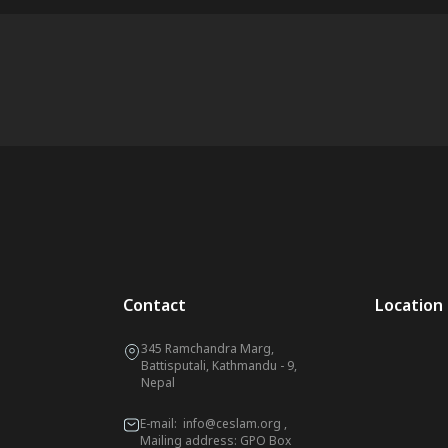
Contact
Location
345 Ramchandra Marg,
Battisputali, Kathmandu - 9,
Nepal
E-mail:
info@ceslam.org
,
Mailing address: GPO Box