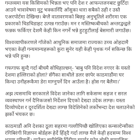
गन्तव्यमा यस किसिमको भिन्नता भए पनि देश र आफन्तजनबाट छुटिँदा
आउने भावावेषमा मुटु भक्कानिँदै आँसुका धारा सबैको उही र उस्तै
एअरपोर्टमा देखिन्छ। बेग्लै वातावरणको बिछट्ट अनुभूतिले शरीरमा एक
प्रकारको चिडचिडाहट उत्पन्न गराउँछ। मन र मस्तिष्कबीचको अन्तरद्वन्द्वले
फन्नक फर्किएर देशमै केही किन नगर्ने भन्ने हुटहुटीलाई बेसमारी जगाउँछ।
विश्वव्यापीकरणले गाँजेको आधुनिक समाजमा राज्यका उच्च ओहदामै
भएका केही गन्यमान्यहरूको कुरा सुनेर यही केही पृथक गर्न सकिन्छ कि
भन्ने पनि हुन्छ।
गफगाफ सुन्दै गर्दा बीचमै सोधिहाल्छन्- ‘बाबु पनि विदेश नगएर के यस्तो
देशमा हल्लिराको होला? सँगैका साथीले डलर छापेर काठमाडौंमा घर
किन्दा उनीहरूकैमा डेरा माग्नुपर्ने दिन आउँला है। होस गर बैलैमा।’
अझ त्यसमाथि सरकारले विदेश जानेका लागि सकेसम्म सहज र सरल
व्यवस्थापन गर्न दैनिकजसो निर्देशन दिएको देख्दा उदेक लाग्छ। यस्ता
दिव्योपदेश र दूरदर्शिता देख्दा लाग्छ विदेशिनेको लर्कोभन्दा देश चलाउनेको
झर्को भंयकर छ।
काठमाडौं अनि देशका ठूला सहरमा गल्लीपिच्छै खोलिएका कन्सल्टेन्सीका
रंगिबिरंगी विज्ञापन बोर्डहरू हेर्दे हिँड्दै गर्दा लाग्छ मैले केही हदसम्म विश्व
भम्रण गरिसकेँ। गाउँका बारीदेखि पिँढीमा स्मार्टट फोन बोकी सामाजिक