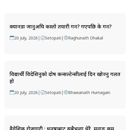
क्यानडा जानुअघि कस्तो तयारी गर्ने? गएपछि के गर्ने?
|
|
20 July, 2026
Setopati
Raghunath Dhakal
विद्यार्थी विदेशिनुको दोष कन्सल्टेन्सीलाई दिन खोज्नु गलत
हो
|
|
20 July, 2026
Setopati
Bhawanath Humagain
वैदेशिक रोजगारी : धनुषाबाट सबैभन्दा धेरै, मनाङ कम