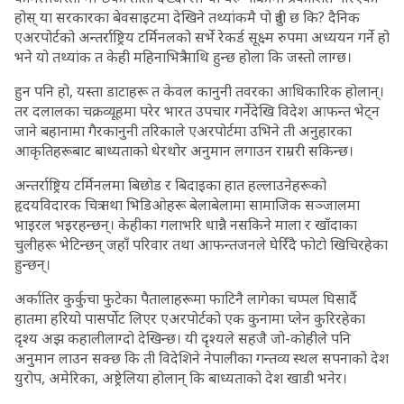
होस् या सरकारका बेवसाइटमा देखिने तथ्यांकमै पो त्रुटी छ कि? दैनिक
एअरपोर्टको अन्तर्राष्ट्रिय टर्मिनलको सर्भे रेकर्ड सूक्ष्म रुपमा अध्ययन गर्ने हो
भने यो तथ्यांक त केही महिनाभित्रै माथि हुन्छ होला कि जस्तो लाग्छ।
हुन पनि हो, यस्ता डाटाहरू त केवल कानुनी तवरका आधिकारिक होलान्।
तर दलालका चक्रव्यूहमा परेर भारत उपचार गर्नेदेखि विदेश आफन्त भेट्न
जाने बहानामा गैरकानुनी तरिकाले एअरपोर्टमा उभिने ती अनुहारका
आकृतिहरूबाट बाध्यताको धेरथोर अनुमान लगाउन राम्ररी सकिन्छ।
अन्तर्राष्ट्रिय टर्मिनलमा बिछोड र बिदाइका हात हल्लाउनेहरूको
हृदयविदारक चित्र तथा भिडिओहरू बेलाबेलामा सामाजिक सञ्जालमा
भाइरल भइरहन्छन्। केहीका गलाभरि धान्नै नसकिने माला र खाँदाका
चुलीहरू भेटिन्छन् जहाँ परिवार तथा आफन्तजनले घेरिँदै फोटो खिचिरहेका
हुन्छन्।
अर्कातिर कुर्कुचा फुटेका पैतालाहरूमा फाटिनै लागेका चप्पल घिसार्दै
हातमा हरियो पासर्पोट लिएर एअरपोर्टको एक कुनामा प्लेन कुरिरहेका
दृश्य अझ कहालीलाग्दो देखिन्छ। यी दृश्यले सहजै जो-कोहीले पनि
अनुमान लाउन सक्छ कि ती विदेशिने नेपालीका गन्तव्य स्थल सपनाको देश
युरोप, अमेरिका, अष्ट्रेलिया होलान् कि बाध्यताको देश खाडी भनेर।