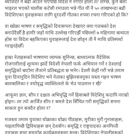
ब्याजदर नै बढी आउने भएपछि विदेश नै नगएर होला त? लाग्छ, कुनै बेला
भाइरल भएको चालीस कटेसी रमाउला भन्ने गीत यी नै ५० लाखभन्दा बढी
विदेशिएका युवाहरूका लागि दूरदर्शी गीतका रुपमा रचना गरिएको हो कि?
वा खोक्रा भाषण र समृद्धिको दिवासपना देखाएर क्या गजबको देश
बनाउँदैछौँ है हामी! जहाँ माथि उल्लेख गरिएझैँ पछिल्लो ७ महिनामा बाध्यता
होस या विदेश बहकिएका युवाहरूलाई देश छोड्न ती नै माथि प्रतिस्पर्धा
गराइरहेछौँ।
हाम्रा नेताहरूको भाषणमा व्यापक सुनिन्छ, बाध्यात्मक वैदेशिक
रोजगारीलाई शून्यमा झार्दे विदेशी नेपाली फर्क अभियान गर्ने र देशलाई
समृद्धिको बाटोमा लैजाने प्रतिबद्धता छ भनेर। देशमै केही गरौं भन्ने तमाम
युवा दिनानुदिन विदेशिए भने नेताका बुझिनसक्नुका यस्ता गहन भाषण
बालबालिका र वयोवृद्ध व्याक्तित्वले के भेउ पाउलान र खै?
आफूमा ज्ञान, सीप र दक्षता अभिवृद्धि गर्ने हिसाबले विदेशिनु कदापि नराम्रो
होइन। तर त्यो आर्जित सीप र श्रमले देश सिँचित गरी समृद्धिको सपना
साकार हुन सक्दैन होला र?
मजस्ता तमाम युवाका धोक्राका धोक्रा पीडाहरू, मुरीका मुरी गुनासाहरू,
पाइलापिच्छै द्विविधाहरू छन् देशसँग। समृद्धि र राष्ट्रवादका अनगिन्ती
नाराहरू सभा समारोह कार्यक्रमहरूमा सुन्छु। विदेशिएका नेपालीहरूको