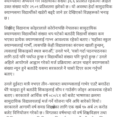
क्याम्पसमा अध्ययन गर्ने विद्यार्थीको संख्या ३६.६ प्रतिशत रहेकोमा अहिले
उक्त संख्या घटेर २९.०९ प्रतिशतमा झरेको छ । यो अवस्था हेर्दा सामुदायिक
क्याम्पसमा विद्यार्थीको खडेरी बढ्दै जाने डर देखिएको विज्ञहरूको भनाइ
छ ।
शिक्षाविद् विद्यानाथ कोइरालाले कोरोनापछि नेपालका सामुदायिक
क्याम्पसमा विद्यार्थीको संख्या थप घटेको बताउँदै विद्यार्थी संख्या कम
भएका प्रत्येक क्याम्पसलाई गाभ्न आवश्यक रहेको बताए । ‘यहाँका स्कुल
क्याम्पसलाई गाभौँ, त्यसपछि केही विद्यालयका संरचना खाली हुन्छन्,
त्यसलाई सिकाइको स्थल बनाऔँ,’ उनले भने, ‘यसो गर्दा पठनपाठनका
लागि ठाउँ पनि पर्याप्त हुन्छ र विद्यार्थीको संख्या पनि पुग्दो हुन्छ ।’ उनले
अहिले आयोगले आह्वान गरेको मर्ज प्रक्रियामा आउन चाहने क्याम्पसको
संख्या न्यून हुने बताउँदै यसमा सरकारले नै चासो दिएर काम गर्नुपर्ने
बताए ।
उनले दुईवटा मात्रै नभएर तीन–चारवटा क्याम्पसलाई गाभेर एउटै बनाउँदा
धेरै फाइदा हुने बताउँदै सिकाइलाई सीप र गाउँसँग जोड्न आवश्यक रहेको
बताए । सरकारले आर्थिक वर्ष ०८०/८१ को बजेट भाषणका क्रममा
सामुदायिक विद्यालयलाई मर्ज गर्ने योजना पनि अघि सारेको थियो ।
सरकारले आगामी वर्ष समग्र शिक्षा क्षेत्रका लागि एक खर्ब ९७ अर्ब २९ करोड
बजेट विनियोजन गरेको छ । विगतका वर्षभन्दा यो वर्ष शिक्षा, विज्ञान तथा