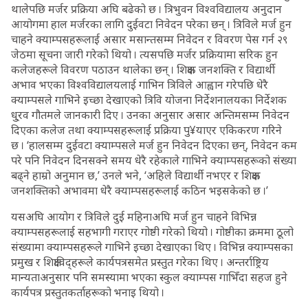
थालेपछि मर्जर प्रक्रिया अघि बढेको छ । त्रिभुवन विश्वविद्यालय अनुदान
आयोगमा हाल मर्जरका लागि दुईवटा निवेदन परेका छन् । त्रिविले मर्ज हुन
चाहने क्याम्पसहरूलाई असार मसान्तसम्म निवेदन र विवरण पेस गर्न २९
जेठमा सूचना जारी गरेको थियो । त्यसपछि मर्जर प्रक्रियामा सरिक हुन
कलेजहरूले विवरण पठाउन थालेका छन् । शिक्षक जनशक्ति र विद्यार्थी
अभाव भएका विश्वविद्यालयलाई गाभिन त्रिविले आह्वान गरेपछि धेरै
क्याम्पसले गाभिने इच्छा देखाएको त्रिवि योजना निर्देशनालयका निर्देशक
धु्रव गौतमले जानकारी दिए । उनका अनुसार असार अन्तिमसम्म निवेदन
दिएका कलेज तथा क्याम्पसहरूलाई प्रक्रिया पु¥याएर एकिकरण गरिने
छ । ‘हालसम्म दुईवटा क्याम्पसले मर्ज हुन निवेदन दिएका छन्, निवेदन कम
परे पनि निवेदन दिनसक्ने समय धेरै रहेकाले गाभिने क्याम्पसहरूको संख्या
बढ्ने हाम्रो अनुमान छ,’ उनले भने, ‘अहिले विद्यार्थी नभएर र शिक्षक
जनशक्तिको अभावमा धेरै क्याम्पसहरूलाई कठिन भइसकेको छ ।’
यसअघि आयोग र त्रिविले दुई महिनाअघि मर्ज हुन चाहने विभिन्न
क्याम्पसहरूलाई सहभागी गराएर गोष्ठी गरेको थियो । गोष्ठीका क्रममा ठूलो
संख्यामा क्याम्पसहरूले गाभिने इच्छा देखाएका थिए । विभिन्न क्याम्पसका
प्रमुख र शिक्षाविद्हरूले कार्यपत्रसमेत प्रस्तुत गरेका थिए । अन्तर्राष्ट्रिय
मान्यताअनुसार पनि समस्यामा भएका स्कुल क्याम्पस गाभिँदा सहज हुने
कार्यपत्र प्रस्तुतकर्ताहरूको भनाइ थियो ।