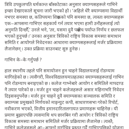
त्रिवि उपकुलपति धर्मकान्त बाँस्कोटाका अनुसार क्याम्पसहरूले गाभिने
इच्छा देखाएकाले सूचना जारी भएको हो । ‘अहिले धेरै क्याम्पसमा विद्यार्थी
नभएर समस्या छ, कतिपयमा शिक्षकको पनि समस्या छ, त्यस्ता क्याम्पसहरू
एक–आपसमा गाभिएर सहकार्य गर्न तयार भएमा हामी उनीहरूलाई त्यो
अनुमति दिन्छौँ,’ उनले भने, ‘तर, यसमा दुवै पक्षबीच पर्याप्त निर्णय र छलफल
भएको हुनुपर्छ ।’ उनका अनुसार त्रिविको राष्ट्रिय विकास समस्या समाधान
समिति र आयोगले निवेदनका आधारमा क्याम्पसहरूलाई मर्जर प्रक्रियामा
लैजानेछन् । उक्त प्रक्रिया साउनबाट सुरु हुनेछ ।
गाभिन के–के गर्नुपर्छ ?
हाल स्थानीय तहले पनि समायोजन हुन चाहने विद्यालयलाई रोडम्याम
मागिरहेको छ । त्यसैगरी, विश्वविद्यालयमातहतका क्याम्पसहरूलाई गाभिन
पनि रोडम्याप बनाइएको छ । कलेज गाभ्नेबारे आयोग र समितिले मापदण्ड
नै तयार पारेको छ । मर्जर हुन चाहने कलेजहरूले असार महिनाभरि निवेदन
दिइसक्नुपर्नेछ । मर्जर हुन चाहने दुवै क्याम्पसका सञ्चालक समिति र
क्याम्पस प्रमुखको निर्णयको माइन्युट कपी, साधारणसभा गरेको रिपोर्ट,
नवीकरण भएको, वित्तीय इमानदारितालगायत प्रमाणहरू चाहिनेछ । यी
प्रमाण बुझाएपछि त्यसमाथि थप छानबिन गरी आयोग र त्रिविको राष्ट्रिय
विकास समस्या समाधान समितिले मर्जर प्रक्रियामा लैजानेछ । त्यस्तै,
गाभिने कलेजहरूले आ–आफ्नो मार्गचित्र प्रस्तुत गर्दै गाभिएपछिको योजना