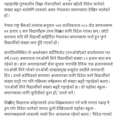
पढाइपछि गुणस्तरीय शिक्षा र रोजगारीको अवसर खोज्दै विदेश जानेको
संख्या बढ्न थालेसँगै त्यसको असर नेपालका क्याम्पसमा देखिन थालेको
हो ।
नेपाल राष्ट्र बैंकको तथ्यांकअनुसार ०७९ कात्तिकयता ०८० जेठ समान्तसम्म
७१ हजार ६ सय विद्यार्थीहरू उच्च शिक्षाका लागि विदेश गएका छन् । छोटो
समयमा यति धेरै विद्यार्थी बाहिरिँदा नेपालका क्याम्पसमा भर्ना हुन पुग्ने
विद्यार्थीको संख्या कम हुँदै गएको हो ।
सानोठिमीस्थित नो अब्जेक्सन सर्टिफिकेट (एनओसी)को कार्यालयमा गत
वर्ष (०७९) असारयता एनओसी लिने विद्यार्थीको संख्या ८२ हजार सात सय
रहेको छ । हाल अनलाइनबाटै सेवा सुचारु भएपछि दैनिक एक हजारसम्मले
एनओसी लिने गरेको एनओसी शाखाप्रमुख वासुदेव वस्तीले जानकारी
दिए । उनले कोभिडको समयमा अध्ययनका लागि विदेश जाने विद्यार्थीको
संख्या घट्दै गए पनि पछिल्ला वर्षहरूमा सो संख्या बढ्दै गइरहेको बताए ।
‘एनओसी लिने विद्यार्थीको संख्या बढ्दै गइरहेको छ । यो यहाँका स्कुल–
क्याम्पसका लागि चुनौतीको कुरा हो,’ उनले भने ।
शिक्षाविद् विद्यानाथ कोइरालाले उच्च शिक्षा अध्ययन गर्न मात्रै नभएर पढाइ नै
ड्रप गरेर विदेश जानेको जमात ठूलो देखिएकाले यहाँका स्कुल–
क्याम्पसहरूले त्यसतर्फ चासो दिन आवश्यक रहेको बताए । ‘विदेश गएको