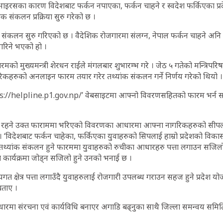
ाइरसका कारण विदेशबाट फर्कन नपाएका, फर्कन चाहने र स्वदेश फर्किएका प्
ंक संकलन प्रक्रिया सुरु गरेको छ ।
संकलन सुरु गरिएको छ । वैदेशिक रोजगारमा संलग्न, नेपाल फर्कन चाहने अन
गरिने भएको हो ।
ारमको मुख्यमन्त्री शेरधन राईले मंगलबार शुभारम्भ गरे । जेठ ५ गतेको मन्त्रिपर
गरिकहरुको अनलाइन फारम तयार गरेर तथ्यांक संकलन गर्ने निर्णय गरेको थियो 
ps://helpline.p1.gov.np/’ वेबसाइटमा आफ्नो विवरणसहितको फारम भर्न सक
 रहने उक्त फाराममा भरिएको विवरणका आधारमा आफ्ना नागरिकहरुको सीपलाई
ाए । ‘विदेशबाट फर्कन चाहेका, फर्किएका युवाहरुको सिपलाई हाम्रो प्रदेशको विका
े । तथ्यांक संकलन हुने फारममा युवाहरुको रुचीका आधारहरु पत्ता लगाउन सजिलो 
 कार्यक्रमा जोड्न सजिलो हुने उनको भनाई छ ।
त क्षेत्र पत्ता लगाउँदै युवाहरुलाई रोजगारी उपलब्ध गराउन सहज हुने प्रदेश 
बताए ।
मा संरचना एवं कार्यविधि बनाएर अगाडि बढ्नुका साथै जिल्ला समन्वय समिति