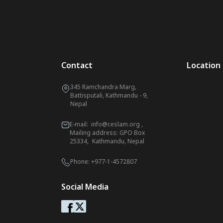
Contact
Location
345 Ramchandra Marg,
Battisputali, Kathmandu - 9,
Nepal
E-mail:
info@ceslam.org
,
Mailing address: GPO Box
25334, Kathmandu, Nepal
Phone:
+977-1-4572807
Social Media