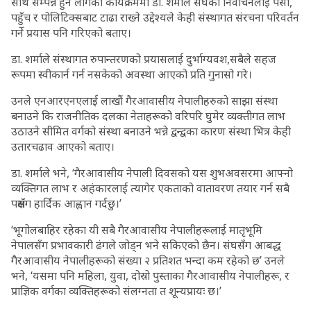
साथ सम्पन्न हुन लागेको कार्यक्रममा डा. शर्माले संघको निर्वाचनलाई पैसा,
पहुँच र पोलिटिक्सबाट टाढा राख्ने उद्देश्यले केही संस्थागत संरचना परिवर्तन
गर्ने प्रयास पनि गरिएको बताए।
डा. शर्माले संस्थागत रुपान्तरणको प्रयासलाई दुर्भाग्यवश,सबैले सहज
रूपमा स्वीकार्न गर्न नसकेको अवस्था आएको प्रति गुनासो गरे।
उनले एनआरएनएलाई लाखौं गैरआवासीय नेपालीहरुको साझा संस्था
बनाउने कि राजनीतिक दलका नेताहरूको वरिपरि घुमेर व्यक्तीगत लाभ
उठाउने सीमित वर्गको संस्था बनाउने भन्ने द्वन्द्वका कारण संस्था भित्र केही
उतारचढाव आएको बताए।
डा. शर्माले भने, ‘गैरआवासीय नेपाली दिवसको यस शुभअवसरमा आफ्नो
व्यक्तिगत लाभ र अहंकारलाई त्यागेर एकताको वातावरण तयार गर्न सबै
पक्षसँग हार्दिक आह्वान गर्दछु।’
‘भूगोलबाहिर रहेका यी सबै गैरआवासीय नेपालीहरूलाई मातृभूमि
नेपालसँग प्रभावकारी ढंगले जोड्न भने सकिएको छैन। संघसँग आबद्ध
गैरआवासीय नेपालीहरूको संख्या २ प्रतिशत भन्दा कम रहेको छ’ उनले
भने, ‘यसमा पनि महिला, युवा, दोस्रो पुस्ताका गैरआवासीय नेपालीहरू, र
प्राज्ञिक वर्गका व्यक्तिहरूको संलग्नता त शून्यप्रायः छ।’