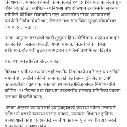
विदेशमा अलपत्र परेका नेपाली कामदारलाई १० दिनभित्र नेपाल फर्काउन सुरु
गरिने भएको छ । कोभिड–१९ नियन्त्रण तथा रोकथाम उच्चस्तरीय समन्वय
समितिले वैदेशिक रोजगारीमा गएर अप्ठ्यारोमा परेका कामदारलाई
फर्काउने निर्णय गरेको श्रम, रोजगार तथा सामाजिक सुरक्षामन्त्री रामेश्वर
राय यादवले बताए ।
उनका अनुसार सरकारले खाडी मुलुकसहित मलेसियामा भएका कामदार
फर्काउनेछ । जसमा गर्भवती, अपांग भएका, बिरामी परेका, भिसा
सकिएका, रोजगारी छुटेका कामदारलाई पहिलो प्राथमिकता दिइनेछ ।
सात स्थानमा होल्डिङ सेन्टर बनाइने
विदेशबाट फर्केका कामदारलाई स्थानीय निकायको क्वारेन्टाइनमा राखिने
भएको छ । त्यसैले फर्किने कामदारलाई केही समय ट्रान्जिटका लागि
काठमाडौंको चक्रपथका सातवटा स्थानमा होल्डिङ सेन्टर निर्माण गरिने
कोभिड–१९ नियन्त्रण तथा रोकथाम उच्चस्तरीय समन्वय समितिका प्रवक्ता
नारायण बिडारीले बताए ।
उनका अनुसार कामदारलाई हवाईजहाजको व्यवस्था पर्यटन मन्त्रालयले
गर्नेछ भने बसको व्यवस्था परराष्ट्र मन्त्रालय, यातायात विभाग र ट्राफिक
महाशाखाले गर्नेछ । प्रदेशदेखि स्थानीय तहसम्म पुग्न स्थानीय सरकारले
यातायातको व्यवस्था गर्नेछ ।