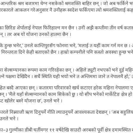
न्तरिक श्रम बजारमा थेग्न नसकेको श्रमशक्ति बाहिर छन् । जो अब फर्किने भन्द
सरकारले आकलन गरेअनुसार नै उनीहरू स्वदेश फर्किएमा त्यो श्रमशक्तिलाई कहाँ 
ा छिरिङ शेर्पालाई नेपाल फिरिहाल्न मन छैन । उनी अझै कम्तीमा तीन वर्ष कत
ा छन् । तर अब यो योजना उनको हातमा छैन ।
े हुन्छ भनेर,’ उनले कान्तिपुरसँग फोनमा भने, ‘मलाई त यहीं काम गर्न मन छ ।
ि निरन्तरता दिने केही बताएको छैन । हाम्रो कम्पनीले पनि कस्तो अवस्था हुन्छ 
मा सेल्सम्यानका रूपमा काम गरिरहेका छन् । अहिले ड्युटी नभएको भने दुई महि
े पक्षमा देखिंदैन । सधैं स्थिति यही भयो भने त अन्तिममा जाने त नेपालमै हो,’ 
ित बस्दै आएका छन् । कतारमा परिवारको खर्च कटाएर हरेक महिना नेपालमा
न् । ‘मैले यहाँ सेल्सम्यानको काम सिकेको छु । यो सीप भनेको मार्केटिङ क्षेत्र हो
ट खोलेर बस्ने योजना छ’, उनले भने ।
ले निब्र्याजी ऋण दिनुपर्ने नीति ल्याउनुपर्ने आवश्यकता देख्छन् । ‘अब सह
 उनले भने ।
ा–३ गुल्मीका डीबी घर्तीमगर ११ वर्षदेखि साउदी अरबको पूर्वी क्षेत्र दमामस्थित