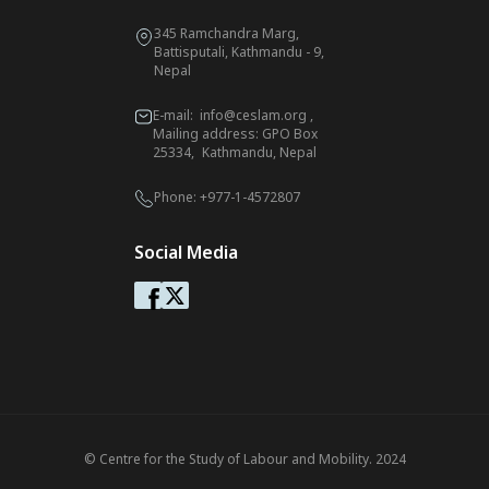
345 Ramchandra Marg,
Battisputali, Kathmandu - 9,
Nepal
E-mail:
info@ceslam.org
,
Mailing address: GPO Box
25334, Kathmandu, Nepal
Phone:
+977-1-4572807
Social Media
© Centre for the Study of Labour and Mobility. 2024