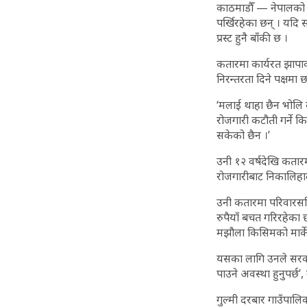
काठमाडौँ — नेपालको आ
पर्खिरहेका छन् । यदि 
प्रस्ट हुनै बाँकी छ ।
कतारमा कार्यरत झापाक
निरन्तरता दिने पक्षम
‘मलाई थाहा छैन भोलि क
रोजगारी कटौती गर्ने क
सकेको छैन ।’
उनी १२ वर्षदेखि कतार
रोजगारीबाट निकालिहाल्न
उनी कतारमा परिवारसह
रुपैयाँ बचत गरिरहेका छ
मझौला किसिमको मार्के
यसका लागि उनले सरकार
पाउने अवस्था हुनुपर्छ’,
गुल्मी दरबार गाउँपालिक