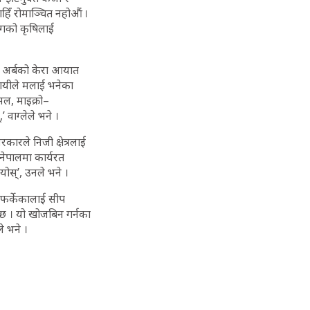
ाहिँ रोमाञ्चित नहोऔं ।
 ढंगको कृषिलाई
 २ अर्बको केरा आयात
वसायीले मलाई भनेका
मल, माइक्रो–
 वाग्लेले भने ।
कारले निजी क्षेत्रलाई
 नेपालमा कार्यरत
ोस्’, उनले भने ।
 फर्केकालाई सीप
य छ । यो खोजबिन गर्नका
ले भने ।