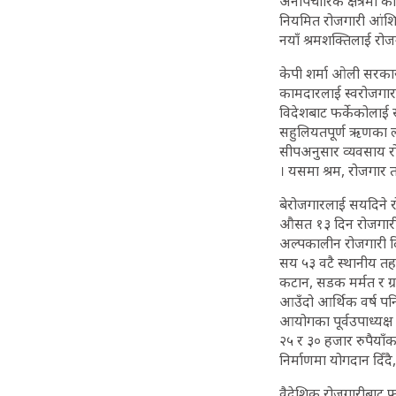
अनौपचारिक क्षेत्रमा 
नियमित रोजगारी आंशिक
नयाँ श्रमशक्तिलाई रोजगा
केपी शर्मा ओली सरकारल
कामदारलाई स्वरोजगार बन
विदेशबाट फर्केकोलाई सह
सहुलियतपूर्ण ऋणका ल
सीपअनुसार व्यवसाय र
। यसमा श्रम, रोजगार 
बेरोजगारलाई सयदिने रोज
औसत १३ दिन रोजगारी
अल्पकालीन रोजगारी द
सय ५३ वटै स्थानीय तहले 
कटान, सडक मर्मत र ग
आउँदो आर्थिक वर्ष पनि 
आयोगका पूर्वउपाध्यक्ष स
२५ र ३० हजार रुपैयाँ
निर्माणमा योगदान दिँद
वैदेशिक रोजगारीबाट फर