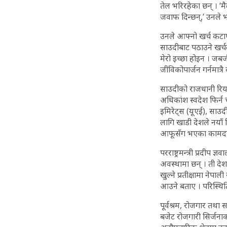
तेल भरिरहेका छन् । ‘मै
जवाफ दिन्छन्,’ उनले भने
उनले आफ्नो खर्च कटाए
साउदीबाट पठाउने खर्च
मेरो इच्छा होइन । जबर
जीविकोपार्जन गर्नमात्रै
साउदीको राजधानी रिया
अधिकांश स्वदेश फिर्न च
इमिरेट्स (यूएई), साउ
लागि खाडी देशले नयाँ भ
आफूसँग भएका कामदारहर
परराष्ट्रमन्त्री प्रद
अवस्थामा छन् । ती द
खुल्ने प्रतीक्षामा नेप
आउने बताए । परिस्थिति
पूर्वश्रम, रोजगार तथा 
बजेट रोजगारी सिर्जनाक