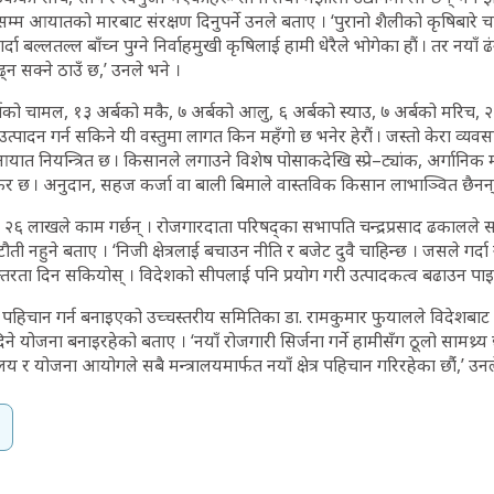
सम्म आयातको मारबाट संरक्षण दिनुपर्ने उनले बताए । ‘पुरानो शैलीको कृषिबारे च
दा बल्लतल्ल बाँच्न पुग्ने निर्वाहमुखी कृषिलाई हामी धेरैले भोगेका हौं । तर नयाँ
्न सक्ने ठाउँ छ,’ उनले भने ।
र्बको चामल, १३ अर्बको मकै, ७ अर्बको आलु, ६ अर्बको स्याउ, ७ अर्बको मरिच,
 उत्पादन गर्न सकिने यी वस्तुमा लागत किन महँगो छ भनेर हेरौं । जस्तो केरा व्य
यात नियन्त्रित छ । किसानले लगाउने विशेष पोसाकदेखि स्प्रे–ट्यांक, अर्गानिक 
को कर छ । अनुदान, सहज कर्जा वा बाली बिमाले वास्तविक किसान लाभाञ्वित छैनन्,’
डै २६ लाखले काम गर्छन् । रोजगारदाता परिषद्का सभापति चन्द्रप्रसाद ढकालले सर
ौती नहुने बताए । ‘निजी क्षेत्रलाई बचाउन नीति र बजेट दुवै चाहिन्छ । जसले गर्दा
न्तरता दिन सकियोस् । विदेशको सीपलाई पनि प्रयोग गरी उत्पादकत्व बढाउन पाइय
त्र पहिचान गर्न बनाइएको उच्चस्तरीय समितिका डा. रामकुमार फुयालले विदेशबाट
ने योजना बनाइरहेको बताए । ‘नयाँ रोजगारी सिर्जना गर्ने हामीसँग ठूलो सामथ्र्
यालय र योजना आयोगले सबै मन्त्रालयमार्फत नयाँ क्षेत्र पहिचान गरिरहेका छौंं,’ उन