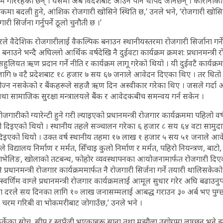
काम गरिरहेका छन् । यसमा अब विदेशबाट आउने पनि थपिँदै जानेछन् । कोरोनाको
मा बदली हुने, आंशिक रोजगारी खोसिने स्थिति छ,’ उनले भने, ‘रोजगारी खोसिए
री सिर्जना गर्नुपर्ने ठूलो चुनौती छ ।’
े वैदेशिक रोजगारीलाई वैकल्पिक बनाउन स्थानीयस्तरमा रोजगारी सिर्जाना गर्ने
ाउने भन्दै अघिल्लो आर्थिक वर्षदेखि नै दुईवटा कार्यक्रम क्रमश: प्रधानमन्त्री र
ुलियत ऋण प्रदान गर्ने नीति र कार्यक्रम लागू गरेको थियो । यी दुईवटै कार्यक्र
ागि ७ वटै प्रदेशबाट १८ हजार ७ सय ६७ जनाले आवेदन दिएका थिए । तर धित
ोज्न नसकेको र बैंकहरूले सहजै ऋण दिन अस्वीकार गरेका थिए । जसले गर्द
तथा सामाजिक सुरक्षा मन्त्रालयले बैंक र आवेदकबीच समन्वय गर्न सकेन ।
गारीको ग्यारेन्टी हुने गरी ल्याइएको प्रधानमन्त्री रोजगार कार्यक्रममा पहिलो व
 दिइएको थियो । स्थानीय तहले सञ्चालन गरेका ६ हजार ८ सय ६४ वटा साम
िइएको थियो । उक्त वर्ष स्थानीय तहमा १७ लाख १ हजार ५ सय ५१ जनाले आव
विद्यालय निर्माण र मर्मत, सिँचाइ कुलो निर्माण र मर्मत, पहिरो नियन्त्रण, बाटो, 
्राभेलिङ, खोलाको तटबन्ध, फोहोर व्यवस्थापनका आयोजनामार्फत रोजगारी दि
प्रधानमन्त्री रोजगार कार्यक्रममार्फत नै रोजगारी सिर्जना गर्ने तयारी थालिसकेको 
्वर्णिम वाग्ले प्रधानमन्त्री रोजगार कार्यक्रमलाई आमूल सुधार गरेर अघि बढाउनुपर्
का दरले सय दिनका लागि १० लाख जनासम्मलाई आबद्ध गराउन ३० अर्ब भए पुग्छ ।
ै, चरम गरिबी वा भोकमरीबाट जोगाउँछ,’ उनले भने ।
्केका सोच, सीप र स्वपुँजी भएकाहरू साना तथा मझौला उद्योगमा लाग्छन् भने झ