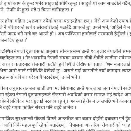
ले हाम्रो काम के हुन्छ भनेर साहुलाई सोधिरहन्छु । साहुले यो काम साउदीले गर्दै
, ‘तैपनि के हुन्छ भन्ने त चिन्ता लागिरहन्छ ।’
र हरेक महिना ३५ हजार रुपैयाँ घरमा पठाइरहेका छन् । ‘मेरो अरू केही उपाय 
ले नै परिवारको खर्च र छोराछोरीलाई पढाउँदै आएको छु’, उनले भने, ‘अहिले नै
्जस्ती जाऊ भने मात्रै घर आउने हो । अब फर्किएमा हामीलाई सरकारले हेर्नुपर्छ ।
 काम दिए हुन्छ ।’
दस्थित नेपाली दूतावासका अनुसार सोमबारसम्म झन्डै १० हजार नेपालीले सम्पर
ाहनेहरू छन् । गैरआवासीय नेपाली संघका प्रवक्ता डीबी क्षेत्रीले खाडीमा सबैभन
दी अरब र कतारबाट रोजगारी कटौती हुने स्थिति देखिएको वताए । ‘श्रम बजारलाई
िसा जारी नगर्ने परिस्थिति देखेको छु । जसले गर्दा कम्पनीले नयाँ कामदार ल्याउन अ
ू सोचविचार गरेरमात्रै पठाउँछन्’, उनले भने ।
ीप ज्ञवालीका अनुसार तत्काल खाडी तथा मलेसियाबाट झन्डै एक लाख जना नेपाली स्
ेशमा रहेका नेपाली दूतावासहरूले रोजगारी अवधिको करार समाप्त भई स्वदेश 
ाली रहेको प्रतिवेदन परराष्ट्रलाई पठाएका हुन् । अवस्था हेरीकन त्यसपछि भने कामद
 बढ्दै गएमा फर्किने संख्या पनि बढ्दै जानेछ ।
सामाजिक सुरक्षामन्त्री गोकर्ण विष्टले आन्तरिक श्रम बजार दोहोरो दबाबमा पर्ने 
ा लागि निकै महत्वपूर्ण रहेको बताउँछन् । ‘नेपालमा आन्तरिक रोजगारीको ८६.४ 