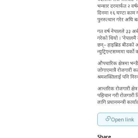
भन्सार दरमार्फत २ वर्ष
दिनमा १६ घण्टा काम गर्
पुनरुत्थान गरेर अघि बढ
गत वर्ष नेपालले ३३ अ
गरेको थियो । ‘नेपालमै
छन्– हाइब्रिड बीउको आ
न्युट्रिएन्टसम्ममा चर्
औपचारिक क्षेत्रमा भन्
जोगाएमात्रै रोजगारी कट
श्रमशक्तिलाई पनि निर
आन्तरिक रोजगारी क्षे
पहिचान गरी रोजगारी दि
लागि प्रधानमन्त्री कार्
Open link
Share