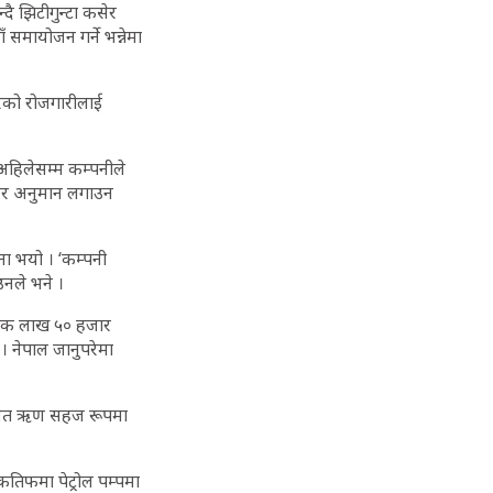
ै झिटीगुन्टा कसेर
समायोजन गर्ने भन्नेमा
ारको रोजगारीलाई
 अहिलेसम्म कम्पनीले
भनेर अनुमान लगाउन
ना भयो । ‘कम्पनी
उनले भने ।
 एक लाख ५० हजार
 । नेपाल जानुपरेमा
ुलियत ऋण सहज रूपमा
 कतिफमा पेट्रोल पम्पमा