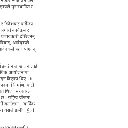
 नकारात्मक प्रभावले
काले पुन:स्थापित र
 र विदेशबाट फर्केका
ोजगारी कार्यक्रम र
म प्रभावकारी देखिएनन् ।
ो विवाद, आवेदकले
ा आवेदकले ऋण पाएनन्
र्ष झन्डै २ लाख जनालाई
ुदायिक आयोजनामा
ेदन दिएका थिए । ७
पदमार्ग निर्माण, माटो
एका थिए । सरकारले
छ । राष्ट्रिय योजना
ने बताउँछन् । ‘वार्षिक
 यसले ग्रामीण पुँजी
न्झटमुक्त कर्जा र