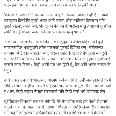
पढिरहेका छन् भने छोरी १२ कक्षामा व्यवस्थापन पढिरहेकी छन्।
‘छोराछोरी पढाएर नि कसको आस मान्नु ? नेपालमा पाइने केही हैन। बाजे
बराजुका दिनदेखि हाम्रो भारत जाने चलन, छोरा नातिका दिनसम्म पनि
छुट्ने होइन’, बमले भने, ‘नेपालका नेताका के भरोसा मान्नु ? आफ्नै कुर्सीका
लागि लडाइँ गर्छन्। जनताको समस्या कसलाई दुख्छ र ?’
अछामको मंगलसेन नगरपालिका–११ जुपुका कल्पेश बोहरा पनि दूधे
बालकसहित भाइबुहारी लगेर भारतको मुम्बई हिँडेका छन्। गौरीफन्टा
नाकामा भेटिएका बोहराले भने, ‘घरमा बसेर के खाने ? नेपालमा मजदुरी
पनि पाइँदैन कतै। घर निर्माण, सडक निर्माणमा मेसिन आइहाले। हामीलाई
कसले काम दिन्छ ? केही आफैँ गरुँ भन्न पुँजी हँुदैन अनि भारत नगएर के
गर्नु ?’
उनी लकडाउनअघि भारतबाट अछाम फर्केका थिए। उनी लकडाउनले घरमै
रोकिए। भने, ‘केही काम यतै पाइएको भए भारतमा गुलामी गर्न को जान्थ्यो
र ? तर, केही पाइन्न। नेपाल सरकारले पनि केही गर्ला भन्ने छाँटकाँट छैन।’
दुईतिहाइनजिकको सरकार बनेपछि धेरै नेपालीमा स्वदेशमै केही रोजगार
पाउने आशा पलाएको थियो। देशमा स्थिरता आएपछि रोजगारीको अवसर
पनि बढ्ने उनीहरूको अपेक्षा थियो। तर, तीन वर्षमै देशमा अस्थिरताको