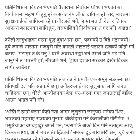
प्रतिनिधिसभा विघटन भएपछि वैशाखमा निर्वाचन घोषणा भएको छ।
निर्वाचनमा सहभागी हुनु हरेक सचेत नेपालीको दायित्व हो। तर, भारतमा
सुरक्षागार्डको जागिरमा रहेका नीरजले भने, ‘हाम्रा मत ती नेता र तिनका
आफन्त बनाउनका लागि हुन्, यसपालिको निर्वाचनमा त घर पनि आइन्न।’
कोली दाजुभाइका घरमा वृद्ध बुवाआमा छन्। पदमको त बिहे भइसक्यो।
दुवै जनाले भारतमा मजदुरी गरेर कान्छो भाइलाई पढाउन खर्चको जोहो गर्ने
बताए। ‘पढाएर त के गर्नु ? यस्तै अवस्था रह्यो भने उसले जति पढे पनि
जानुपर्ने त भारतमै हो’, नीरजले भने, ‘हाम्रा देशका सरकार देखेर दिक्क
लागेर आउँछ।’
प्रतिनिधिसभा विघटन भएपछि सत्तारुढ नेकपाकै एक समूह सडकमा छ।
प्रतिपक्षी दल पनि सडकमै छन्। उनीहरूलाई नाराजुलुसका लागि जनता
चाहिएका छन्। धेरैले आन्दोलनका बेला घर–घरमा गएर जनतालाई बाहिर
आउन आग्रह पनि गरे।
‘अस्ति नै हाम्रो घरमा केही नेता आएर जुलुसमा जानुपर्छ भनेका थिए’,
भारतको महाराष्ट्र राज्यको पुनामा चौकीदारी गर्ने कैलालीको गौरीगंगा–९
मसुरियाका बमबहादुर बमले भने, ‘त्यसपछि अर्को दिन पनि नेताहरू आए,
दिक्क लाग्यो, अनि भारततिर हिँडेको।’ बमका दुई छोराछोरी छन्। दुवै जना
पढ्नमा अब्बल रहेको बमले सुनाए। उनका अनुसार छोरा बीएससी