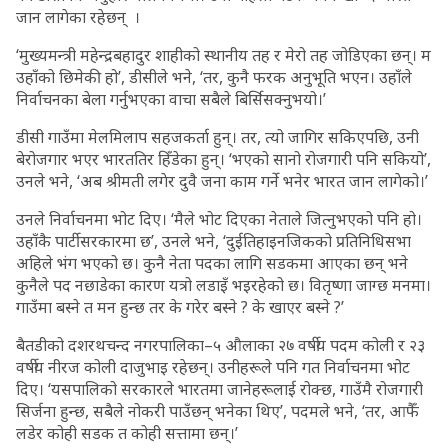
जान लागेका रहेछन् ।
‘मुख्यमन्त्री महेन्द्रबहादुर शाहीको स्थानीय तह र मेरो तह जोडिएका छन्। म
उहाँको छिमेकी हो’, डीसीले भने, ‘तर, कुनै फरक अनुभूति भएन। उहाँले
निर्वाचनका बेला गर्नुभएका वाचा सबैले बिर्सिसक्नुभयो।’
डीसी गाउँमा मेलमिलाप सहजकर्ता हुन्। तर, त्यो जागिर सकिएपछि, उनी
बेरोजगार भएर भारततिर हिँडेका हुन्। ‘भएको सानो रोजगारी पनि सकियो’,
उनले भने, ‘अब श्रीमती लगेर दुवै जना काम गर्ने भनेर भारत जान लागेको।’
उनले निर्वाचनमा भोट दिए। ‘मैले भोट दिएका नेताले जित्नुभएको पनि हो।
उहाँकै पार्टी सरकारमा छ’, उनले भने, ‘दुईतिहाइनजिकको प्रतिनिधिसभा
अहिले भंग भएको छ। कुनै नेता पदका लागि सडकमा आएका छन् भने
कुनैले पद नछाडेका कारण यत्रो लडाइँ भइरहेको छ। वितृष्णा जाग्छ मनमा।
गाउँमा बस्ने त मन हुन्छ तर के गरेर बस्ने ? के खाएर बस्ने ?’
बैतडीको दशरथचन्द नगरपालिका–५ औलाका २७ वर्षीय पदम कोली र २३
वर्षीय नीरज कोली दाजुभाइ रहेछन्। उनीहरूले पनि गत निर्वाचनमा भोट
दिए। ‘यसपालिको सरकारले भारतमा जानेहरूलाई रोक्छ, गाउँमै रोजगारी
सिर्जना हुन्छ, सबैले नोकरी पाउँछन् भनेका थिए’, पदमले भने, ‘तर, आफैँ
लडेर कोही सडक त कोही सत्तामा छन्।’