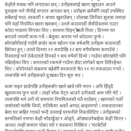
केहीले मास्क पनि लगाएका छन् । उनीहरूलाई खाना खुवाउन आउने
युवाहरू भने पीपीई लगाएर आएका छन् । उनीहरू क्रमैसँगै त्यहाँ उपस्थित
सबैलाई भात, तरकारी र अचार खुवाउँछन् । दोलखा जिरीका सुवास तामाङ
पनि यहाँ नियमित खाना खान्छन् । उनले काठमाडौं जैसीदेवलमा एउटा
कोठा भाडामा लिएका थिए । साथमा थिइन् श्रीमती निशा । दिनभर घर
बनाउने ज्यामी काम गर्थे । बेलुका आराम गर्न कोठामा पुग्थे ।
छोराछोरीलाई गाउँमै छाडेर काम खोज्न एक वर्षअघि उनीहरू काठमाडौं
छिरेका हुन् । उनले दिनमा ११ सयदेखि १२ सय रुपैयाँसम्म कमाउँथे ।
निशालाई भने ठेकेदारले दिनको ९ सय रुपैयाँ दिन्थे । गाउँमा छोराछोरी पनि
पढिरहेका थिए । कमाएको रकमले गाउँमा छँदा लागेको ऋण तिरिरहेका
थिए । कोरोनाको संक्रमण बढेसँगै सरकारले चैत ११ मा लकडाउन गर्‍यो ।
त्यसपछि भने उनीहरूको दु:खका दिन सुरु भए ।
काम पाइन छाडेपछि उनीहरूसँग खाने खर्च पनि भएन । अनि हिँड्दै
खुलामञ्च पुग्न थाले । त्यहाँ भोक मेट्न आउने उनीजस्तै अरू पनि भेटे ।
त्यसपछि भने उनी यो समयमा नियमितजस्तै यतै धाउँछन् । खानाको गर्जो
जसोतसो चलेकै थियो, यत्तिकैमा अर्को आपत् आइलाग्यो । लकडाउनका
बेला घर बाहिर गएको भन्दै उनलाई घरधनीले निकालिदिए । उनीहरूको
सम्पत्तिको नाममा केही भाँडाकुँडा र ओढ्ने, ओछ्याउनेबाहेक केही थिएन ।
अन्तत: त्यही सामान पोका पारे र सडकमा निस्किए । ‘घरबेटीले