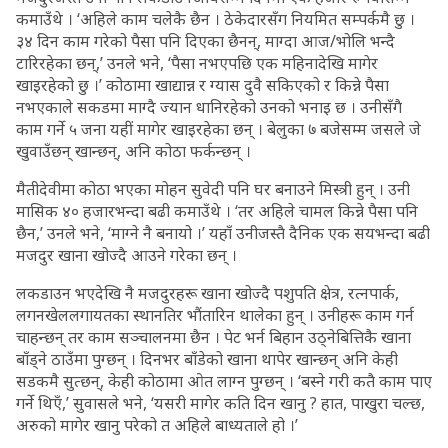
कमाउँथे । ‘अहिले काम चलेकै छैन । ठेकेदारसँग नियमित सम्पर्कमै छु ।
३४ दिन काम गरेको पैसा पनि दिएका छैनन्, माग्दा आज/भोलि भन्दै
टारिरहेका छन्,’ उनले भने, ‘पैसा नभएपछि एक महिनादेखि मागेर
खाइरहेको छु ।’ कोठामा खाद्यान्न र ग्यास दुवै सकिएको र किन्ने पैसा
नभएकाले सकडमा माग्दै ज्यान धानिरहेको उनको भनाइ छ । उनीसँगै
काम गर्ने ५ जना यहीं मागेर खाइरहेका छन् । बेलुका ७ बजेसम्म जसले जे
खुवाउँछन् खान्छन्, अनि कोठा फर्कन्छन् ।
मैतीदेवीमा कोठा भएका मोहन सुवेदी पनि घर बनाउने मिस्त्री हुन् । उनी
मासिक ४० हजारभन्दा बढी कमाउँथे । ‘तर अहिले चामल किन्ने पैसा पनि
छैन,’ उनले भने, ‘माग्ने नै बनायो ।’ यहाँ उनीजस्तै दैनिक एक सयभन्दा बढी
मजदुर खाना खोज्दै आउने गरेका छन् ।
लकडाउन भएदेखि नै मजदुरहरू खाना खोज्दै पशुपति क्षेत्र, रत्नपार्क,
लगनखेललगायतका स्थानतिर भौंतारिन थालेका हुन् । उनीहरू काम गर्न
चाहन्छन् तर काम सञ्चालनमा छैन । पेट भर्न बिहान उठ्नेबित्तिकै खाना
बाँड्ने ठाउँमा पुग्छन् । दिनभर बाँडेको खाना थापेर खान्छन् अनि केही
सडकमै सुत्छन्, केही कोठामा ओत लाग्न पुग्छन् । ‘बस्ने गरी कतै काम पाए
गर्ने थिएँ,’ सुवासले भने, ‘यसरी मागेर कति दिन खानु ? हात, पाखुरा चल्छ,
अरुको मागेर खानु परेको त अहिले बाध्यताले हो ।’