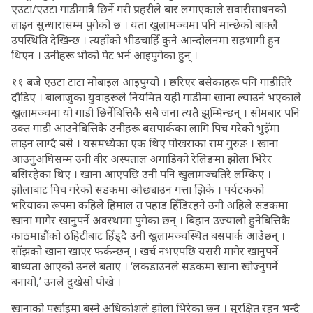
एउटा/एउटा गाडीमात्रै छिर्ने गरी प्रहरीले बार लगाएकाले सवारीसाधनको
लाइन सुन्धारासम्म पुगेको छ । यता खुलामञ्चमा पनि मान्छेको बाक्लै
उपस्थिति देखिन्छ । त्यहाँको भीडचाहिँ कुनै आन्दोलनमा सहभागी हुन
थिएन । उनीहरू भोको पेट भर्न आइपुगेका हुन् ।
११ बजे एउटा टाटा मोबाइल आइपुग्यो । छरिएर बसेकाहरू पनि गाडीतिरै
दौडिए । बालाजुका युवाहरूले नियमित यही गाडीमा खाना ल्याउने भएकाले
खुलामञ्चमा यो गाडी छिर्नेबित्तिकै सबै जना त्यतै झुम्मिन्छन् । सोमबार पनि
उक्त गाडी आउनेबित्तिकै उनीहरू बसपार्कका लागि पिच गरेको भुइँमा
लाइन लाग्दै बसे । यसमध्येका एक थिए पोखराका राम गुरुङ । खाना
आउनुअघिसम्म उनी वीर अस्पताल अगाडिको रेलिङमा झोला भिरेर
बसिरहेका थिए । खाना आएपछि उनी पनि खुलामञ्चतिरै लम्किए ।
झोलाबाट पिच गरेको सडकमा ओछ्याउन गत्ता झिके । पर्यटकको
भरियाका रूपमा कहिले हिमाल त पहाड हिँडिरहने उनी अहिले सडकमा
खाना मागेर खानुपर्ने अवस्थामा पुगेका छन् । बिहान उज्यालो हुनेबित्तिकै
काठमाडौंको ठहिटीबाट हिँड्दै उनी खुलामञ्चस्थित बसपार्क आउँछन् ।
साँझको खाना खाएर फर्कन्छन् । खर्च नभएपछि यसरी मागेर खानुपर्ने
बाध्यता आएको उनले बताए । ‘लकडाउनले सडकमा खाना खोज्नुपर्ने
बनायो,’ उनले दुखेसो पोखे ।
खानाको पर्खाइमा बस्ने अधिकांशले झोला भिरेका छन् । सुरक्षित रहन भन्दै