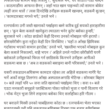
निकालेपछि सामान कहाँ लैजानु ?,’ सुवासले भने, ‘घर जाउँm गाडी चल्दैन
। काठमाडौंमा आफन्त छैनन् । जहाँ भात खान पाइन्थ्यो त्यो सामान बोकेर
त्यहीं जान थालें ।’ त्यस दिनदेखि उनीहरू सडकमै खान्छन्, सडकमै सुत्छन्
। ‘कामदारबाट मगन्ते भएँ,’ उनले भने ।
रत्नपार्कमा उनी जस्तै खानाको पर्खाइमा बस्ने करिब दुई सयको हाराहारीमा
छन् । ‘कुन बेला कसले खानेकुरा ल्याउला भनेर कुरेर बसेका हुन्छौं,’
सुवासले भने । कोठा छाडेको केही दिनमा उनको मोबाइल पनि हरायो ।
छोराछोरीसँग कुरा नहुँदा केही दिन विरक्तिए । ‘यहाँ त आँखा झिमिक्क
गर्दासाथ भएको सामान हराउँछ,’ उनले भने, ‘खल्तीमा भएको मोबाइल कुन
बेला कसले निकाल्यो, थाहै भएन ।’ अहिले उनले गाउँमा छोरीछोरी घरमै
बसेकाले उनीहरूको चिन्ता गर्न छाडिसके किनभने उनीहरू आफैंको
सडकमा बास छ । ‘अब त सडकको बसाइमा बानी परिसक्यो,’ उनले भने ।
यसरी लकडाउनअघिसम्म कामदार रहेका तर अहिले सडकमा मागेरै पेट
भर्ने अर्को समूह तिलगंगा आँखा अस्पतालअगाडि भेटिन्छ । सोमबार बिहान
१० बजे त्यहाँ पनि ५० जना जति खानाको पर्खाइमा थिए । सवा १० बजे
एउटा मनकारी समूहले प्लास्टिकमा पोका पारेको भुजा र पानी वितरण गरे
। भोक मेट्न भुजा लिने लाइनमा बसेका थिए सर्लाहीका हरि गौतम ।
घर बनाउने मिस्त्री उनको चाबहिलमा कोठा छ । रत्नपार्कमा भेला भएका
मजदुरजस्तै उनी पनि लकडाउनअघिसम्म दिनमा एक हजार रुपैयाँसम्म