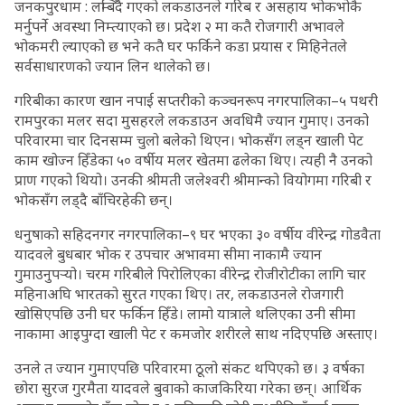
जनकपुरधाम : लम्बिँदै गएको लकडाउनले गरिब र असहाय भोकभोकै
मर्नुपर्ने अवस्था निम्त्याएको छ। प्रदेश २ मा कतै रोजगारी अभावले
भोकमरी ल्याएको छ भने कतै घर फर्किने कडा प्रयास र मिहिनेतले
सर्वसाधारणको ज्यान लिन थालेको छ।
गरिबीका कारण खान नपाई सप्तरीको कञ्चनरूप नगरपालिका–५ पथरी
रामपुरका मलर सदा मुसहरले लकडाउन अवधिमै ज्यान गुमाए। उनको
परिवारमा चार दिनसम्म चुलो बलेको थिएन। भोकसँग लड्न खाली पेट
काम खोज्न हिँडेका ५० वर्षीय मलर खेतमा ढलेका थिए। त्यही नै उनको
प्राण गएको थियो। उनकी श्रीमती जलेश्वरी श्रीमान्को वियोगमा गरिबी र
भोकसँग लड्दै बाँचिरहेकी छन्।
धनुषाको सहिदनगर नगरपालिका–९ घर भएका ३० वर्षीय वीरेन्द्र गोडवैता
यादवले बुधबार भोक र उपचार अभावमा सीमा नाकामै ज्यान
गुमाउनुपर्‍यो। चरम गरिबीले पिरोलिएका वीरेन्द्र रोजीरोटीका लागि चार
महिनाअघि भारतको सुरत गएका थिए। तर, लकडाउनले रोजगारी
खोसिएपछि उनी घर फर्किन हिँडे। लामो यात्राले थलिएका उनी सीमा
नाकामा आइपुग्दा खाली पेट र कमजोर शरीरले साथ नदिएपछि अस्ताए।
उनले त ज्यान गुमाएपछि परिवारमा ठूलो संकट थपिएको छ। ३ वर्षका
छोरा सुरज गुरमैता यादवले बुवाको काजकिरिया गरेका छन्। आर्थिक