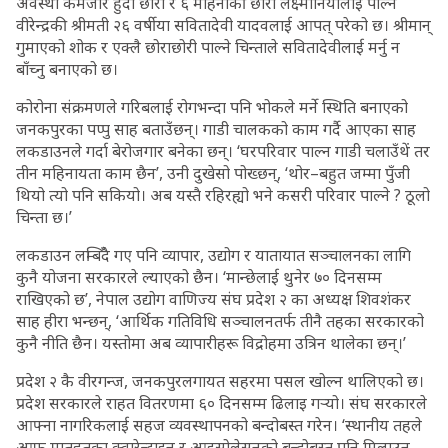
अवस्था कमजोर हुँदा छोरा र ६ महिनाकी छोरी लक्ष्मीनियाँलाई पाल्न
वीरेन्द्रकी श्रीमती २६ वर्षीया सवितादेवी यादवलाई आपत् परेको छ। श्रीमान्
गुमाएको शोक र एक्लै छोराछोरी पाल्ने चिन्ताले सवितादेवीलाई मर्नु न
बाँच्नु बनाएको छ।
कोरोना संक्रमणले गरिबलाई रोगभन्दा पनि भोकले मर्ने स्थिति बनाएको
जनकपुरका पप्पु साह बताउँछन्। गाडी चालकको काम गर्दै आएका साह
लकडाउनले गर्दा बेरोजगार बनेका छन्। ‘घरपरिवार पाल्न गाडी चलाउँथें तर
तीन महिनायता काम छैन’, उनी दुखेसो पोख्छन्, ‘थोर–बहुत जम्मा पुँजी
थियो त्यो पनि सकियो। अब यस्तै रहिरह्यो भने कसरी परिवार पाल्ने ? ठूलो
चिन्ता छ।’
लकडाउन लम्बिँदै गए पनि व्यापार, उद्योग र यातायात सञ्चालनका लागि
कुनै योजना सरकारले ल्याएको छैन। ‘मान्छेलाई थुनेर ७० दिनसम्म
राखिएको छ’, नेपाल उद्योग वाणिज्य संघ प्रदेश २ का अध्यक्ष शिवशंकर
साह हीरा भन्छन्, ‘आर्थिक गतिविधि सञ्चालनतर्फ तीनै तहका सरकारको
कुनै नीति छैन। यस्तोमा अब व्यापारीहरू विद्रोहमा उत्रिन थालेका छन्।’
प्रदेश २ कै वीरगन्ज, जनकपुरलगायत सहरमा पसल खोल्न थालिएको छ।
प्रदेश सरकारले राहत वितरणमा ६० दिनसम्म ढिलाइ गर्‍यो। संघ सरकारले
आफ्ना नागरिकलाई सहज व्यवस्थापनको बन्दोबस्त गरेन। ‘स्थानीय तहले
आफू मातहतका क्वारेन्टाइन र आइसोलेसनको बन्दोबस्त पनि मिलाउन