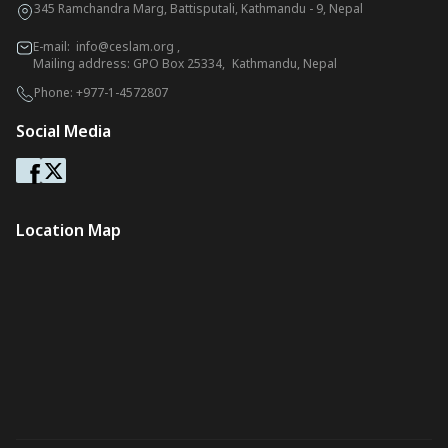
345 Ramchandra Marg, Battisputali, Kathmandu - 9, Nepal
E-mail:
info@ceslam.org
,
Mailing address: GPO Box 25334, Kathmandu, Nepal
Phone:
+977-1-4572807
Social Media
Location Map