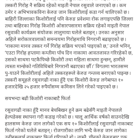
तस्करी गिरोह नै सक्रिय रहेको माइती नेपाल रसुवाले जनाएको छ । कम
उमेर र अभिभावकविना केरुङ जान किशोरीलाई कडा गर्न थालिएको छ ।
बाहिरी जिल्लाका किशोरीलाई पनि केरुङ प्रवेशमा रोक लगाइएपछि जिल्ला
तथा बाहिरका गिरोह किशोरी ओसारपसारमा सक्रिय रहेको माइती नेपाल
रसुवाकी कार्यक्रम संयोजक लालुमाया घलेले बताइन् । उनका अनुसार
अहिले सरोकारवालाको समन्वयमा गिरोहमाथि निगरानी बढाइएको छ ।
‘नाकामा मानव तस्कर गर्ने गिरोह सक्रिय भएको पाइएको छ,’ उनले भनिन्,
‘एउटा गिरोह हप्तामा कम्तीमा पाँच दिन नाकामा आवतजावत गरिरहेको छ,
उसको साथमा पटकैपिच्छे किशोरी तथा महिला साथमा हुन्छन्, हामीले
त्यस्ता मान्छेको गतिविधिबारे निगरानी बढाएका छौँ ।’ विगतमा भारतसम्म
पु-याउने किशोरीलाई अहिले तस्करहरूले केरुङ गन्तव्य बनाएको पाइन्छ ।
तस्करी समूहले रसुवागढी नाका हुँदै एक किशोरी केरुङ लगेबापत १०
हजारदेखि २५ हजार रुपैयाँसम्म कमिसन लिने गरेको पाइएको छ ।
सयभन्दा बढी किशोरी नाकाबाटै फिर्ता
रसुवागढी नाका हुँदै मानव बेचबिखन हुने क्रम बढेसँगै माइती नेपालले
हेल्पडेक्स स्थापना गरी कडाइ गरेको छ । चालू आर्थिक वर्षको साउनदेखि
हालसम्म केरुङ जान लागेको एक सय १० किशोरीलाई रसुवागढी नाकाबाट
फिर्ता गरेको घलेले बताइन् । रोजगारीका लागि भन्दै केरुङ जान लागेका
उनीहरूलाई नाकाबाट फिर्ता गरिएको हो । त्यस्तै, चीनको केरुङबाट एक