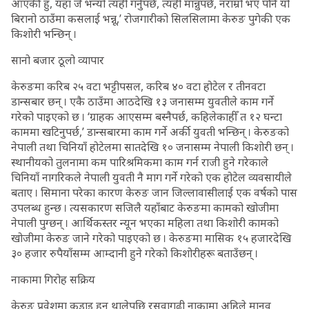
आएकी हुँ, यहाँ जे भन्यो त्यही गर्नुपर्छ, त्यही मान्नुपर्छ, नराम्रो भए पनि यो
बिरानो ठाउँमा कसलाई भन्नू,’ रोजगारीको सिलसिलामा केरुङ पुगेकी एक
किशोरी भन्छिन् ।
सानो बजार ठूलो व्यापार
केरुङमा करिब २५ वटा भट्टीपसल, करिब ४० वटा होटेल र तीनवटा
डान्सबार छन् । एकै ठाउँमा आठदेखि १३ जनासम्म युवतीले काम गर्ने
गरेको पाइएको छ । ‘ग्राहक आएसम्म बस्नैपर्छ, कहिलेकाहीँ त १२ घन्टा
काममा खटिनुपर्छ,’ डान्सबारमा काम गर्ने अर्की युवती भन्छिन् । केरुङको
नेपाली तथा चिनियाँ होटेलमा सातदेखि १० जनासम्म नेपाली किशोरी छन् ।
स्थानीयको तुलनामा कम पारिश्रमिकमा काम गर्न राजी हुने गरेकाले
चिनियाँ नागरिकले नेपाली युवती नै माग गर्ने गरेको एक होटेल व्यवसायीले
बताए । सिमाना परेका कारण केरुङ जान जिल्लावासीलाई एक वर्षको पास
उपलब्ध हुन्छ । त्यसकारण सजिलै यहाँबाट केरुङमा कामको खोजीमा
नेपाली पुग्छन् । आर्थिकस्तर न्यून भएका महिला तथा किशोरी कामको
खोजीमा केरुङ जाने गरेको पाइएको छ । केरुङमा मासिक १५ हजारदेखि
३० हजार रुपैयाँसम्म आम्दानी हुने गरेको किशोरीहरू बताउँछन् ।
नाकामा गिरोह सक्रिय
केरुङ प्रवेशमा कडाइ हुन थालेपछि रसुवागढी नाकामा अहिले मानव