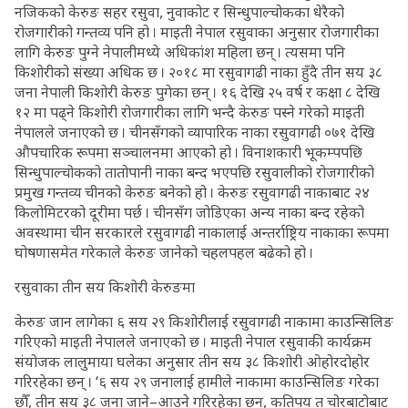
नजिकको केरुङ सहर रसुवा, नुवाकोट र सिन्धुपाल्चोकका धेरैको
रोजगारीको गन्तव्य पनि हो । माइती नेपाल रसुवाका अनुसार रोजगारीका
लागि केरुङ पुग्ने नेपालीमध्ये अधिकांश महिला छन् । त्यसमा पनि
किशोरीको संख्या अधिक छ । २०१८ मा रसुवागढी नाका हुँदै तीन सय ३८
जना नेपाली किशोरी केरुङ पुगेका छन् । १६ देखि २५ वर्ष र कक्षा ८ देखि
१२ मा पढ्ने किशोरी रोजगारीका लागि भन्दै केरुङ पस्ने गरेको माइती
नेपालले जनाएको छ । चीनसँगको व्यापारिक नाका रसुवागढी ०७१ देखि
औपचारिक रूपमा सञ्चालनमा आएको हो । विनाशकारी भूकम्पपछि
सिन्धुपाल्चोकको तातोपानी नाका बन्द भएपछि रसुवालीको रोजगारीको
प्रमुख गन्तव्य चीनको केरुङ बनेको हो । केरुङ रसुवागढी नाकाबाट २४
किलोमिटरको दूरीमा पर्छ । चीनसँग जोडिएका अन्य नाका बन्द रहेको
अवस्थामा चीन सरकारले रसुवागढी नाकालाई अन्तर्राष्ट्रिय नाकाका रूपमा
घोषणासमेत गरेकाले केरुङ जानेको चहलपहल बढेको हो ।
रसुवाका तीन सय किशोरी केरुङमा
केरुङ जान लागेका ६ सय २९ किशोरीलाई रसुवागढी नाकामा काउन्सिलिङ
गरिएको माइती नेपालले जनाएको छ । माइती नेपाल रसुवाकी कार्यक्रम
संयोजक लालुमाया घलेका अनुसार तीन सय ३८ किशोरी ओहोरदोहोर
गरिरहेका छन् । ‘६ सय २९ जनालाई हामीले नाकामा काउन्सिलिङ गरेका
छौँ, तीन सय ३८ जना जाने–आउने गरिरहेका छन्, कतिपय त चोरबाटोबाट