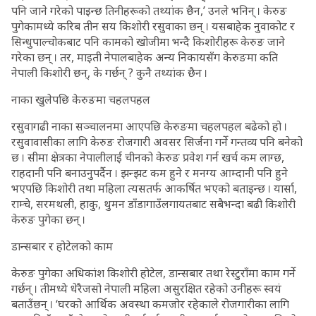
पनि जाने गरेको पाइन्छ तिनीहरूको तथ्यांक छैन,’ उनले भनिन् । केरुङ
पुगेकामध्ये करिब तीन सय किशोरी रसुवाका छन् । यसबाहेक नुवाकोट र
सिन्धुपाल्चोकबाट पनि कामको खोजीमा भन्दै किशोरीहरू केरुङ जाने
गरेका छन् । तर, माइती नेपालबाहेक अन्य निकायसँग केरुङमा कति
नेपाली किशोरी छन्, के गर्छन् ? कुनै तथ्यांक छैन ।
नाका खुलेपछि केरुङमा चहलपहल
रसुवागढी नाका सञ्चालनमा आएपछि केरुङमा चहलपहल बढेको हो ।
रसुवावासीका लागि केरुङ रोजगारी अवसर सिर्जना गर्ने गन्तव्य पनि बनेको
छ । सीमा क्षेत्रका नेपालीलाई चीनको केरुङ प्रवेश गर्न खर्च कम लाग्छ,
राहदानी पनि बनाउनुपर्दैन । झन्झट कम हुने र मनग्य आम्दानी पनि हुने
भएपछि किशोरी तथा महिला त्यसतर्फ आकर्षित भएको बताइन्छ । यार्सा,
राम्चे, सरमथली, हाकु, थुमन डाँडागाउँलगायतबाट सबैभन्दा बढी किशोरी
केरुङ पुगेका छन् ।
डान्सबार र होटेलको काम
केरुङ पुगेका अधिकांश किशोरी होटेल, डान्सबार तथा रेस्टुराँमा काम गर्ने
गर्छन् । तीमध्ये धेरैजसो नेपाली महिला असुरक्षित रहेको उनीहरू स्वयं
बताउँछन् । ‘घरको आर्थिक अवस्था कमजोर रहेकाले रोजगारीका लागि