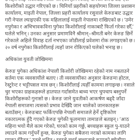
किशोरीको उद्धार गरिएको छ । चिनियाँ प्रहरीको सहयोगमा जिल्ला प्रशासन
कार्यालय, माइती नेपाल, जिल्ला प्रहरी कार्यालय रसुवाले केरुङबाट उद्धार
गरी नेपाल ल्याइएकी एक महिलालाई माइती नेपालमा राखिएको छ । ‘उमेर
नपुगेका र अभिभावकविना पुगेका किशोरीलाई नाकाबाटै फिर्ता गरेका छौँ,’
घलेले भनिन् । उनका अनुसार प्रमाणविनै श्रीमान्–श्रीमती बनेर केरुङ छिर्ने
गरेकाले अहिले विवाह दर्ता नभएका जोडीलाई प्रवेशमा रोक लगाइएको छ ।
२० वर्ष नपुगेका किशोरीलाई त्यहाँ जान रोकिएको घलेको भनाइ छ ।
अधिकांश युवती जोखिममा
केरुङ पुगेका अधिकांश नेपाली किशोरी जोखिममा रहेको नाम नबताउने
सर्तमा एक व्यवसायीले बताए । ती व्यवसायीका अनुसार केरुङमा होटल,
रेस्टुरेन्ट र भट्टीपसल मात्र छन् । किशोरीलाई त्यहीँ काममा लगाइन्छ । नसाले
चुर भएका ग्राहकहरूले हातपात गर्दासमेत बाध्य भएर चुपचाप बस्नुपर्ने
किशोरीहरूको गुनासो छ । केरुङ जाने युवतीको आकर्षण बढ्दै जाँदा
नेपाली समाजमा त्यसको प्रभाव देखिँदै जान थालेको जानकारहरू
बताउँछन् । केरुङबाट फर्किएपछि नेपाली समाजले हेर्ने दृष्टिकोण
नकारात्मक हुँदै गएको केरुङ पुगेकी फूलमाया तामाङले बताइन् । ‘आठ
महिना भयो मैले काम गरेको, घरको काम गर्छु, बच्चाहरू स्कुल पु-याउने
ल्याउने काम गर्नुपर्ने हुन्छ, केरुङ पुगेका सबैजना नराम्रो कामका लागि
गएका हुँदैनन्,’ उनले भनिन् । रहरले नभई बाध्यताले कामको खोजीमा