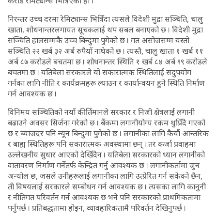
करोड रेमिट्यान्स भित्रिएको हो ।
निरन्तर उच्च दरमा रेमिट्यान्स भित्रिँदा त्यसले विदेशी मुद्रा सञ्चिति, चालु
खाता, शोधनान्तरलगायत सूचकलाई थप सबल बनाएको छ । विदेशी मुद्रा
सञ्चिति हालसम्मकै उच्च बिन्दुमा पुगेको छ । गत असोजसम्म यस्तो
सञ्चिति २२ खर्ब ३२ अर्ब रुपैयाँ नाघेको छ । त्यस्तै, चालु खाता १ खर्ब ११
अर्ब ८७ करोडले बचतमा छ । शोधनान्तर स्थिति १ खर्ब ८४ अर्ब ९९ करोडले
बचतमा छ । यतिबेला सरकारले यो सकारात्मक स्थितिलाई सदुपयोग
गर्नका लागि नीति र कार्यक्रमहरू ल्याउन र कार्यान्वयन हुने स्थिति निर्माण
गर्न आवश्यक छ ।
विनिमय सञ्चितिको नयाँ कीर्तिमानले सरकार र निजी क्षेत्रलाई लगानी
बढाउने अवसर सिर्जना गरेको छ । बैंकमा लगानीयोग्य रकम थुप्रिँदै गएको
छ र ब्याजदर पनि न्यून बिन्दुमा पुगेको छ । लगानीका लागि कैयौं आन्तरिक
र बाह्य स्थितिहरू पनि सकारात्मक अवस्थामा छन् । तर कर्जा प्रवाहमा
उल्लेखनीय सुधार आएको देखिँदैन । यतिबेला सरकारको ध्यान लगानीको
वातावरण निर्माण गर्नेतर्फ केन्द्रित गर्नु आवश्यक छ । लगानीकर्तामा जुन
अन्योल छ, जसले उनीहरूलाई लगानीका लागि उत्प्रेरित गर्न सकेको छैन,
ती विषयलाई सरकारले सम्बोधन गर्न आवश्यक छ । त्यसका लागि कानुनी
र नीतिगत परिवर्तन गर्न आवश्यक छ भने पनि सरकारको प्राथमिकतामा
पर्नुपर्छ । प्रतिबद्धतामा होइन, व्यावहारिकतामै परिवर्तन देखिनुपर्छ ।