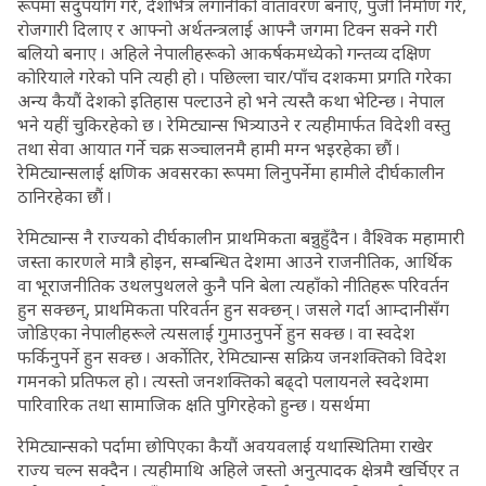
रूपमा सदुपयोग गरे, देशभित्र लगानीको वातावरण बनाए, पुँजी निर्माण गरे,
रोजगारी दिलाए र आफ्नो अर्थतन्त्रलाई आफ्नै जगमा टिक्न सक्ने गरी
बलियो बनाए । अहिले नेपालीहरूको आकर्षकमध्येको गन्तव्य दक्षिण
कोरियाले गरेको पनि त्यही हो । पछिल्ला चार/पाँच दशकमा प्रगति गरेका
अन्य कैयौं देशको इतिहास पल्टाउने हो भने त्यस्तै कथा भेटिन्छ । नेपाल
भने यहीं चुकिरहेको छ । रेमिट्यान्स भित्र्याउने र त्यहीमार्फत विदेशी वस्तु
तथा सेवा आयात गर्ने चक्र सञ्चालनमै हामी मग्न भइरहेका छौं ।
रेमिट्यान्सलाई क्षणिक अवसरका रूपमा लिनुपर्नेमा हामीले दीर्घकालीन
ठानिरहेका छौं ।
रेमिट्यान्स नै राज्यको दीर्घकालीन प्राथमिकता बन्नुहुँदैन । वैश्विक महामारी
जस्ता कारणले मात्रै होइन, सम्बन्धित देशमा आउने राजनीतिक, आर्थिक
वा भूराजनीतिक उथलपुथलले कुनै पनि बेला त्यहाँको नीतिहरू परिवर्तन
हुन सक्छन्, प्राथमिकता परिवर्तन हुन सक्छन् । जसले गर्दा आम्दानीसँग
जोडिएका नेपालीहरूले त्यसलाई गुमाउनुपर्ने हुन सक्छ । वा स्वदेश
फर्किनुपर्ने हुन सक्छ । अर्कोतिर, रेमिट्यान्स सक्रिय जनशक्तिको विदेश
गमनको प्रतिफल हो । त्यस्तो जनशक्तिको बढ्दो पलायनले स्वदेशमा
पारिवारिक तथा सामाजिक क्षति पुगिरहेको हुन्छ । यसर्थमा
रेमिट्यान्सको पर्दामा छोपिएका कैयौं अवयवलाई यथास्थितिमा राखेर
राज्य चल्न सक्दैन । त्यहीमाथि अहिले जस्तो अनुत्पादक क्षेत्रमै खर्चिएर त