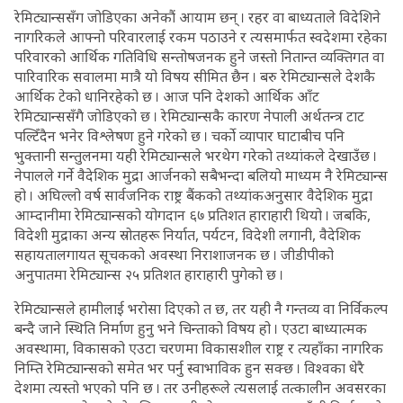
रेमिट्यान्ससँग जोडिएका अनेकौं आयाम छन् । रहर वा बाध्यताले विदेशिने
नागरिकले आफ्नो परिवारलाई रकम पठाउने र त्यसमार्फत स्वदेशमा रहेका
परिवारको आर्थिक गतिविधि सन्तोषजनक हुने जस्तो नितान्त व्यक्तिगत वा
पारिवारिक सवालमा मात्रै यो विषय सीमित छैन । बरु रेमिट्यान्सले देशकै
आर्थिक टेको धानिरहेको छ । आज पनि देशको आर्थिक आँट
रेमिट्यान्ससँगै जोडिएको छ । रेमिट्यान्सकै कारण नेपाली अर्थतन्त्र टाट
पल्टिँदैन भनेर विश्लेषण हुने गरेको छ । चर्को व्यापार घाटाबीच पनि
भुक्तानी सन्तुलनमा यही रेमिट्यान्सले भरथेग गरेको तथ्यांकले देखाउँछ ।
नेपालले गर्ने वैदेशिक मुद्रा आर्जनको सबैभन्दा बलियो माध्यम नै रेमिट्यान्स
हो । अघिल्लो वर्ष सार्वजनिक राष्ट्र बैंकको तथ्यांकअनुसार वैदेशिक मुद्रा
आम्दानीमा रेमिट्यान्सको योगदान ६७ प्रतिशत हाराहारी थियो । जबकि,
विदेशी मुद्राका अन्य स्रोतहरू निर्यात, पर्यटन, विदेशी लगानी, वैदेशिक
सहायतालगायत सूचकको अवस्था निराशाजनक छ । जीडीपीको
अनुपातमा रेमिट्यान्स २५ प्रतिशत हाराहारी पुगेको छ ।
रेमिट्यान्सले हामीलाई भरोसा दिएको त छ, तर यही नै गन्तव्य वा निर्विकल्प
बन्दै जाने स्थिति निर्माण हुनु भने चिन्ताको विषय हो । एउटा बाध्यात्मक
अवस्थामा, विकासको एउटा चरणमा विकासशील राष्ट्र र त्यहाँका नागरिक
निम्ति रेमिट्यान्सको समेत भर पर्नु स्वाभाविक हुन सक्छ । विश्वका धेरै
देशमा त्यस्तो भएको पनि छ । तर उनीहरूले त्यसलाई तत्कालीन अवसरका