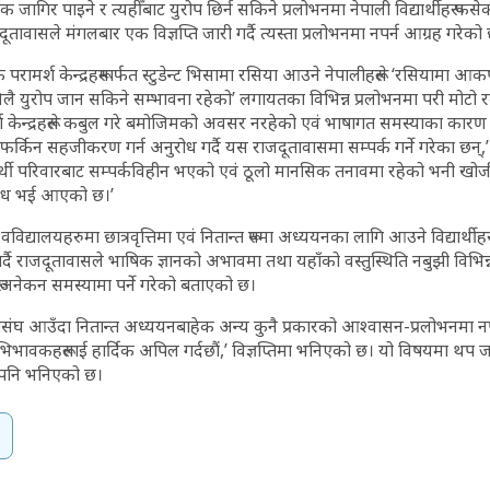
क जागिर पाइने र त्यहीँबाट युरोप छिर्न सकिने प्रलोभनमा नेपाली विद्यार्थीहरू फ
ूतावासले मंगलबार एक विज्ञप्ति जारी गर्दै त्यस्ता प्रलोभनमा नपर्न आग्रह गरेको
िक परामर्श केन्द्रहरूमार्फत स्टुडेन्ट भिसामा रसिया आउने नेपालीहरूले ‘रसियाम
िलै युरोप जान सकिने सम्भावना रहेको’ लगायतका विभिन्न प्रलोभनमा परी मोटो
 केन्द्रहरूले कबुल गरे बमोजिमको अवसर नरहेको एवं भाषागत समस्याका कारण
फर्किन सहजीकरण गर्न अनुरोध गर्दै यस राजदूतावासमा सम्पर्क गर्ने गरेका छन्,
्यार्थी परिवारबाट सम्पर्कविहीन भएको एवं ठूलो मानसिक तनावमा रहेको भनी खो
रोध भई आएको छ।’
श्वविद्यालयहरुमा छात्रवृत्तिमा एवं नितान्त रूपमा अध्ययनका लागि आउने विद्यार्थीह
दै राजदूतावासले भाषिक ज्ञानको अभावमा तथा यहाँको वस्तुस्थिति नबुझी विभिन्
ू अनेकन समस्यामा पर्ने गरेको बताएको छ।
 महासंघ आउँदा नितान्त अध्ययनबाहेक अन्य कुनै प्रकारको आश्वासन-प्रलोभनमा नपर
 अभिभावकहरूलाई हार्दिक अपिल गर्दछौं,’ विज्ञप्तिमा भनिएको छ। यो विषयमा थप
न पनि भनिएको छ।