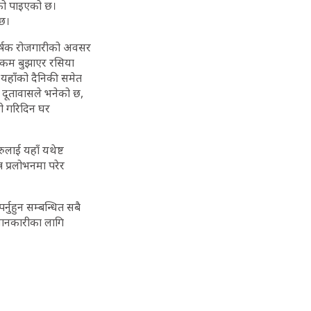
सेको पाइएको छ।
 छ।
ा आकर्षक रोजगारीको अवसर
 रकम बुझाएर रसिया
 यहाँको दैनिकी समेत
’ दूतावासले भनेको छ,
जी गरिदिन घर
रुलाई यहाँ यथेष्ट
न प्रलोभनमा परेर
्नुहुन सम्बन्धित सबै
 जानकारीका लागि