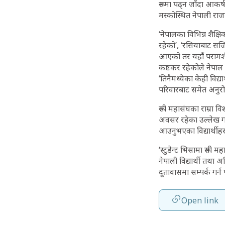
रूसमा पढ्न जाँदा आकर्ष
मस्कोस्थित नेपाली राजद
‘नेपालका विभिन्न शैक्ष
रहेको’, ‘रसियाबाट सज
आएको तर यहाँ परामर्श
कष्टकर रहेकोले नेपाल 
‘तिनैमध्येका केही विद
परिवारबाट समेत अनु
रूसी महासंघका राम्रा वि
अवसर रहेका उल्लेख गर्
आउनुभएका विद्यार्थीहर
‘स्टुडेन्ट भिसामा रूसी
नेपाली विद्यार्थी तथा
दूतावासमा सम्पर्क गर्
Open link