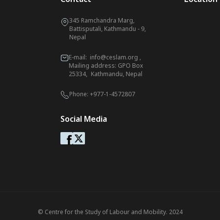
345 Ramchandra Marg,
Battisputali, Kathmandu - 9,
Nepal
E-mail:
info@ceslam.org
,
Mailing address: GPO Box
25334, Kathmandu, Nepal
Phone:
+977-1-4572807
Social Media
© Centre for the Study of Labour and Mobility. 2024